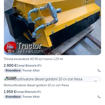
11
Trincia escavatore 40 50 q.li nuovo 1,20 mt
2.900 €
Campi Bisenzio
(
FI
)
Rivenditore
Tractor Affair
12
Motocoltivatore diesel goldoni 10 cv con fresa
1.950 €
Campi Bisenzio
(
FI
)
Rivenditore
Tractor Affair