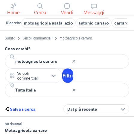
Home
Cerca
Vendi
Messaggi
motoagricola usata lazio
antonio carraro
carraro ti
Ricerche
Subito
Veicoli commerciali
motoagricola carraro
Cosa cerchi?
Veicoli
Filtri
commerciali
Salva ricerca
Dal più recente
80 risultati
Motoagricola carraro