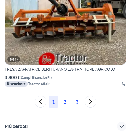
17
FRESA ZAPPATRICE BERTI URANO 185 TRATTORE AGRICOLO
3.800 €
Campi Bisenzio
(
FI
)
Rivenditore
Tractor Affair
1
2
3
Più cercati