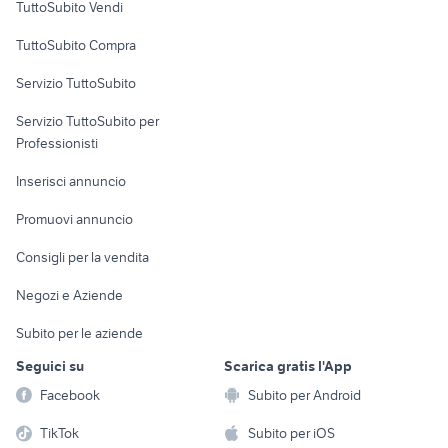
TuttoSubito Vendi
Uffici e Locali
TuttoSubito Compra
commerciali
Servizio TuttoSubito
elettronica
per la casa e la
sports e hobby
Servizio TuttoSubito per
persona
Informatica
Animali
Professionisti
Arredamento e
Console e
Accessori per
Casalinghi
Inserisci annuncio
Videogiochi
animali
Elettrodomestici
Promuovi annuncio
Audio/Video
Musica e Film
Giardino e Fai da te
Consigli per la vendita
Fotografia
Libri e Riviste
Abbigliamento e
Negozi e Aziende
Telefonia
Strumenti Musicali
Accessori
Subito per le aziende
Sports
Tutto per i bambini
Seguici su
Scarica gratis l'App
Biciclette
Facebook
Subito per Android
Collezionismo
TikTok
Subito per iOS