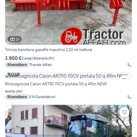
10
Trincia bandiera giaraffa maschio 2,10 mt trattore
3.900 €
Campi Bisenzio
(
FI
)
Rivenditore
Tractor Affair
6
Motoagricola Caron AR790 70CV portata 50 q 4Rm NEW
Avella
(
AV
)
Rivenditore
F.lli Castaldo srl