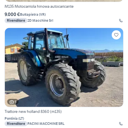
M135 Motocarriola hinowa autocaricante
9.000 €
Buttapietra
(
VR
)
Rivenditore
2D Macchine Srl
5
Trattore new holland 8360 (m135)
Pontinia
(
LT
)
Rivenditore
PACINI MACCHINE SRL