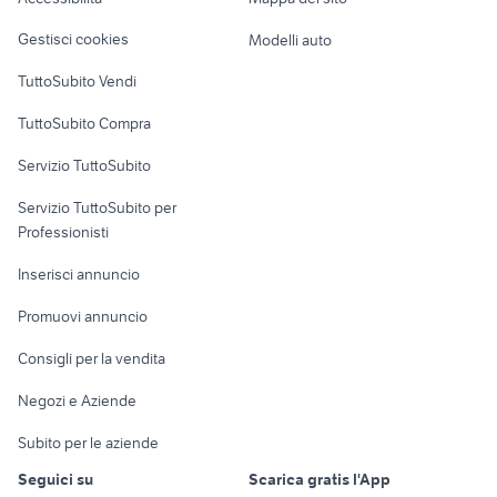
Loft, mansarde e
Veicoli commerciali
altro
Gestisci cookies
Modelli auto
Case vacanza
TuttoSubito Vendi
Uffici e Locali
TuttoSubito Compra
commerciali
Servizio TuttoSubito
elettronica
per la casa e la
sports e hobby
Servizio TuttoSubito per
persona
Informatica
Animali
Professionisti
Arredamento e
Console e
Accessori per
Casalinghi
Inserisci annuncio
Videogiochi
animali
Elettrodomestici
Promuovi annuncio
Audio/Video
Musica e Film
Giardino e Fai da te
Consigli per la vendita
Fotografia
Libri e Riviste
Abbigliamento e
Negozi e Aziende
Telefonia
Strumenti Musicali
Accessori
Subito per le aziende
Sports
Tutto per i bambini
Seguici su
Scarica gratis l'App
Biciclette