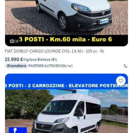
16
FIAT DOBLO' CARGO LOUNGE CH1- 1.6 MJ - 105 cv - Ri
15.990 €
Vigliano Biellese
(
BI
)
Rivenditore
PASTORE AUTOVEICOLI srl