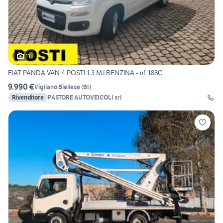
11
FIAT PANDA VAN 4 POSTI 1.3 MJ BENZINA - rif. 188C
9.990 €
Vigliano Biellese
(
BI
)
Rivenditore
PASTORE AUTOVEICOLI srl