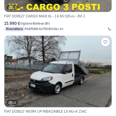
13
FIAT DOBLO' CARGO MAXI XL - 1.6 MJ 105 cv - Rif. 2
15.990 €
Vigliano Biellese
(
BI
)
Rivenditore
PASTORE AUTOVEICOLI srl
13
FIAT DOBLO' WORK UP RIBALTABILE 1.6 MJ-rif. 234C