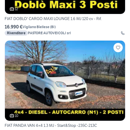
12
FIAT DOBLO' CARGO MAXI LOUNGE 1.6 MJ 120 cv - Rif.
16.990 €
Vigliano Biellese
(
BI
)
Rivenditore
PASTORE AUTOVEICOLI srl
10
FIAT PANDA VAN 4×4 1.3 MJ - Start&Stop -235C-213C