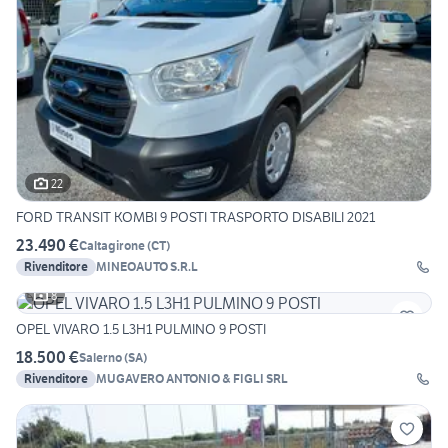
22
FORD TRANSIT KOMBI 9 POSTI TRASPORTO DISABILI 2021
23.490 €
Caltagirone
(
CT
)
Rivenditore
MINEOAUTO S.R.L
8
OPEL VIVARO 1.5 L3H1 PULMINO 9 POSTI
18.500 €
Salerno
(
SA
)
Rivenditore
MUGAVERO ANTONIO & FIGLI SRL