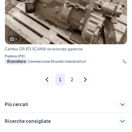
3
Cambio GR 871 SCANIA revisionato garanzia
Padova
(
PD
)
Rivenditore
Commerciale Ricambi Industriali srl
1
2
Più cercati
Correlati
Richerche simili
Suggerimenti
Ricerche consigliate
gomme 185 65 r14
scania r490
motrice scania a