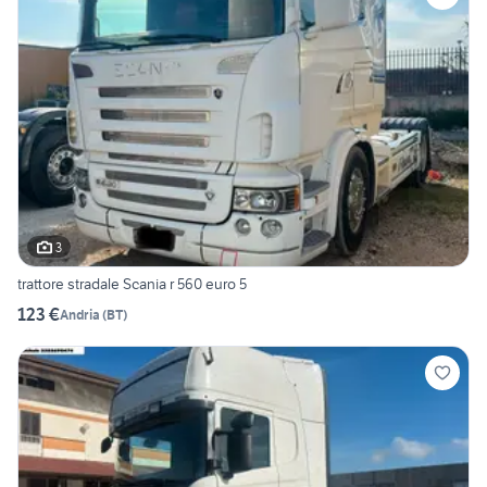
3
trattore stradale Scania r 560 euro 5
123 €
Andria
(
BT
)