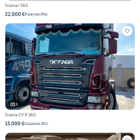
Scania r 560
22.000 €
Palermo
(
PA
)
6
Scania CV R 560
15.000 €
Caulonia
(
RC
)