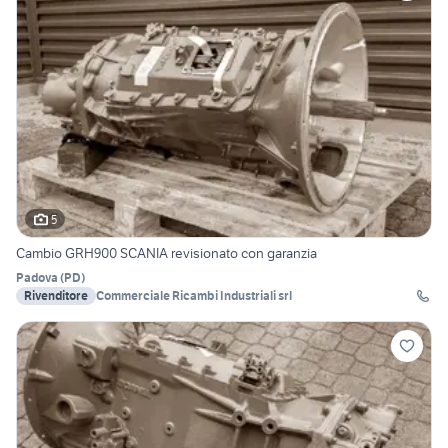
5
Cambio GRH900 SCANIA revisionato con garanzia
Padova
(
PD
)
Rivenditore
Commerciale Ricambi Industriali srl