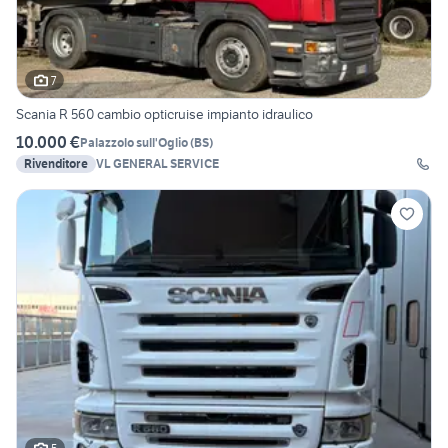
7
Scania R 560 cambio opticruise impianto idraulico
10.000 €
Palazzolo sull'Oglio
(
BS
)
Rivenditore
VL GENERAL SERVICE