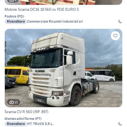
Motore Scania DC16 18 560 cv PDE EURO 5
Padova
(
PD
)
Rivenditore
Commerciale Ricambi Industriali srl
10
Scania CV R 560 (RIF. 897)
Montecatini-Terme
(
PT
)
Rivenditore
HT. TRUCK S.R.L.