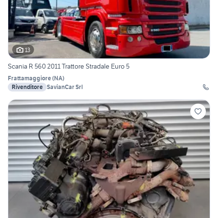
13
Scania R 560 2011 Trattore Stradale Euro 5
Frattamaggiore
(
NA
)
Rivenditore
SavianCar Srl