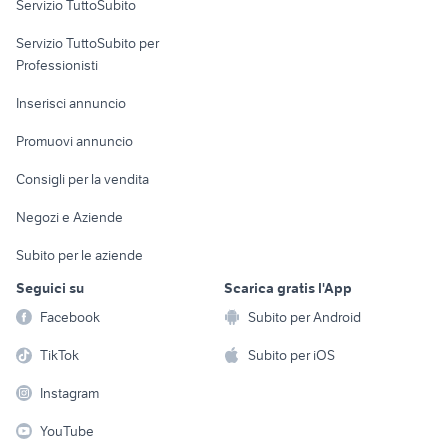
Servizio TuttoSubito
elettronica
per la casa e la
sports e hobby
Servizio TuttoSubito per
persona
Informatica
Animali
Professionisti
Arredamento e
Console e
Accessori per
Casalinghi
Inserisci annuncio
Videogiochi
animali
Elettrodomestici
Promuovi annuncio
Audio/Video
Musica e Film
Giardino e Fai da te
Consigli per la vendita
Fotografia
Libri e Riviste
Abbigliamento e
Negozi e Aziende
Telefonia
Strumenti Musicali
Accessori
Subito per le aziende
Sports
Tutto per i bambini
Seguici su
Scarica gratis l'App
Biciclette
Facebook
Subito per Android
Collezionismo
TikTok
Subito per iOS
Instagram
YouTube