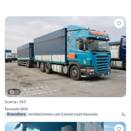
29
Scania r 560
Sassuolo
(
MO
)
Rivenditore
VenditaCamion.com Camion Usati Sassuolo