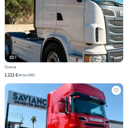
6
Scania
1.111 €
Jerzu
(
OG
)