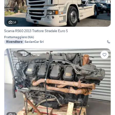
14
Scania R560 2013 Trattore Stradale Euro 5
Frattamaggiore
(
NA
)
Rivenditore
SavianCar Srl
4