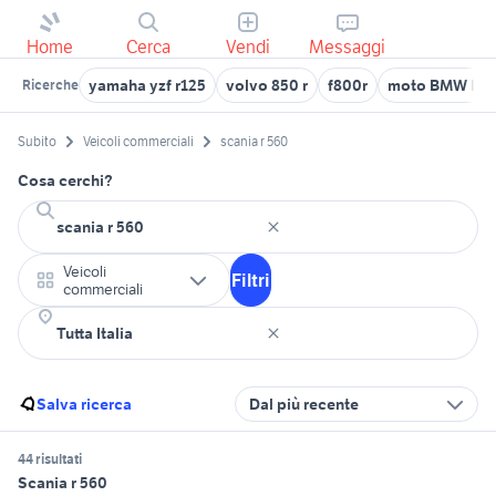
Home
Cerca
Vendi
Messaggi
yamaha yzf r125
volvo 850 r
f800r
moto BMW R 1
Ricerche
Subito
Veicoli commerciali
scania r 560
Cosa cerchi?
Veicoli
Filtri
commerciali
Salva ricerca
Dal più recente
44 risultati
Scania r 560