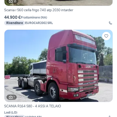
16
Scania r 560 cella frigo 7.40 atp 2030 intarder
44.900 €
Frattaminore
(
NA
)
Rivenditore
EUROCAR2002 SRL
7
SCANIA R164 580 - 4 ASSI A TELAIO
Lodi
(
LO
)