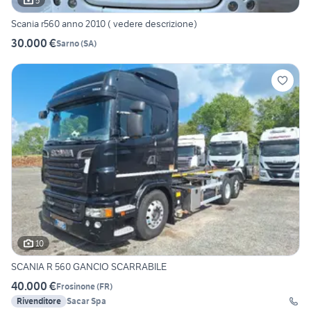
5
Scania r560 anno 2010 ( vedere descrizione)
30.000 €
Sarno
(
SA
)
10
SCANIA R 560 GANCIO SCARRABILE
40.000 €
Frosinone
(
FR
)
Rivenditore
Sacar Spa