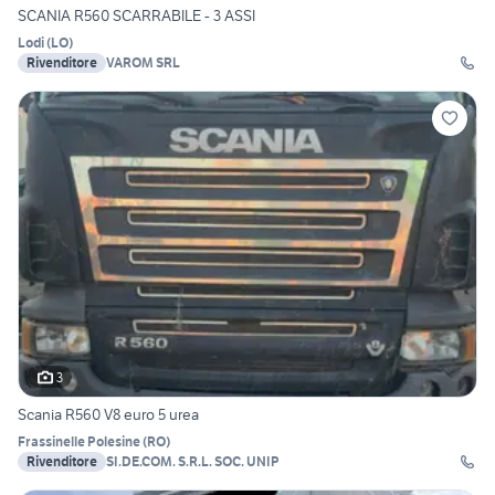
SCANIA R560 SCARRABILE - 3 ASSI
Lodi
(
LO
)
Rivenditore
VAROM SRL
3
Scania R560 V8 euro 5 urea
Frassinelle Polesine
(
RO
)
Rivenditore
SI.DE.COM. S.R.L. SOC. UNIP