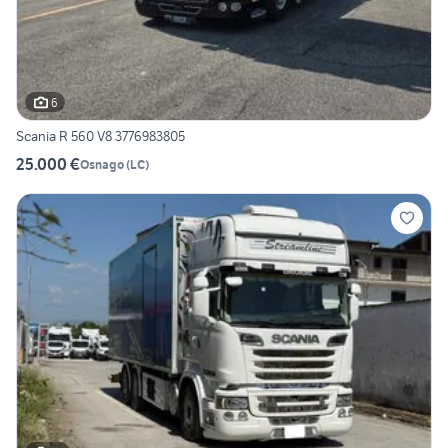
6
Scania R 560 V8 3776983805
25.000 €
Osnago
(
LC
)