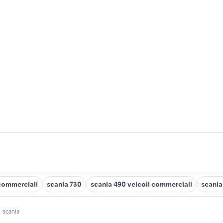
 commerciali
scania 730
scania 490 veicoli commerciali
scania
scania