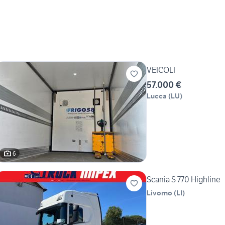
VEICOLI
57.000 €
Lucca
(
LU
)
6
Scania S 770 Highline
Livorno
(
LI
)