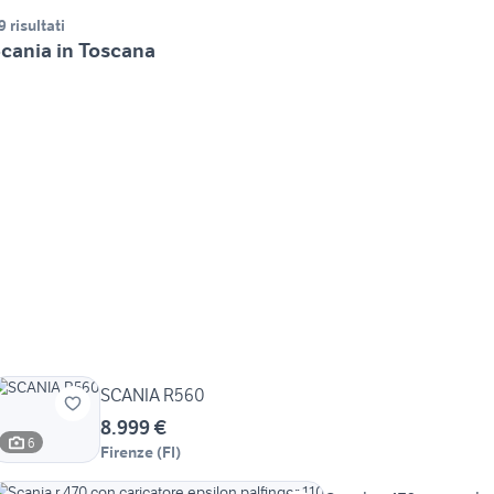
9 risultati
cania in Toscana
SCANIA R560
8.999 €
6
Firenze
(
FI
)