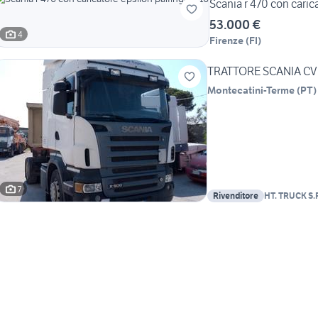
Scania r 470 con caric
53.000 €
4
Firenze
(
FI
)
TRATTORE SCANIA CV R
Montecatini-Terme
(
PT
)
7
Rivenditore
HT. TRUCK S.R