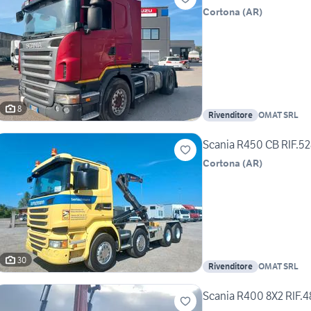
Cortona
(
AR
)
8
Rivenditore
OMAT SRL
Scania R450 CB RIF.5
Cortona
(
AR
)
30
Rivenditore
OMAT SRL
Scania R400 8X2 RIF.4