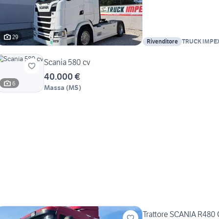
29
Rivenditore
TRUCK IMPE
Scania 580 cv
40.000 €
6
Massa
(
MS
)
Trattore SCANIA R480 C