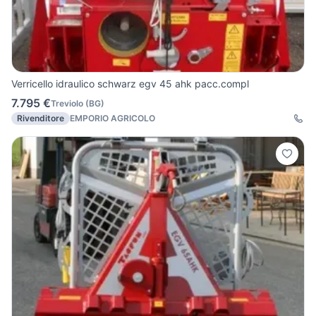
Verricello idraulico schwarz egv 45 ahk pacc.compl
7.795 €
Treviolo
(
BG
)
Rivenditore
EMPORIO AGRICOLO