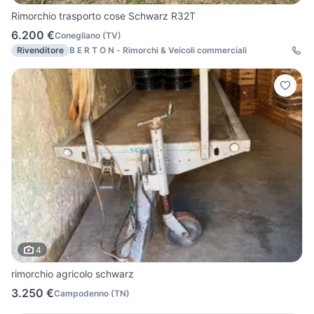
Rimorchio trasporto cose Schwarz R32T
6.200 €
Conegliano
(
TV
)
Rivenditore
B E R T O N - Rimorchi & Veicoli commerciali
4
rimorchio agricolo schwarz
3.250 €
Campodenno
(
TN
)