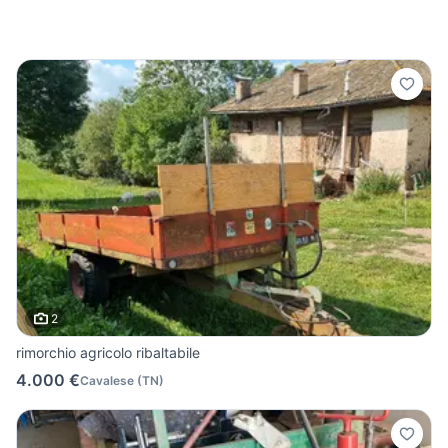
2
rimorchio agricolo ribaltabile
4.000 €
Cavalese
(
TN
)