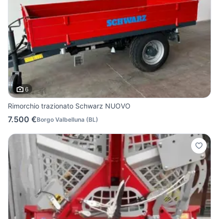
6
Rimorchio trazionato Schwarz NUOVO
7.500 €
Borgo Valbelluna
(
BL
)