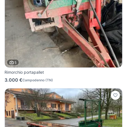
5
Rimorchio portapallet
3.000 €
Campodenno
(
TN
)