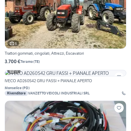
6
Trattori gommati, cingolati, Attrezzi, Escavatori
3.700 €
Teramo
(
TE
)
21
IVECO AD260S42 GRU FASSI + PIANALE APERTO
Monselice
(
PD
)
Rivenditore
VANZETTO VEICOLI INDUSTRIALI SRL