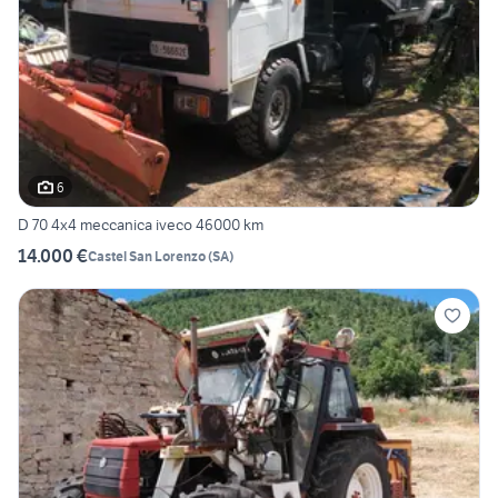
6
D 70 4x4 meccanica iveco 46000 km
14.000 €
Castel San Lorenzo
(
SA
)