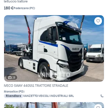
tettuccio trattore
180 €
Podenzano
(
PC
)
28
IVECO SWAY 440S51 TRATTORE STRADALE
Monselice
(
PD
)
Rivenditore
VANZETTO VEICOLI INDUSTRIALI SRL