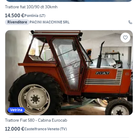
Trattore fiat 100/90 dt 30kmh
14.500 €
Pontinia
(
LT
)
Rivenditore
PACINI MACCHINE SRL
Vetrina
Trattore Fiat 580 - Cabina Eurocab
12.000 €
Castelfranco Veneto
(
TV
)