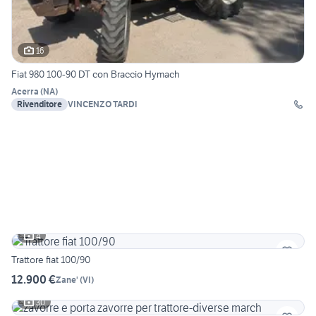
16
Fiat 980 100-90 DT con Braccio Hymach
Acerra
(
NA
)
Rivenditore
VINCENZO TARDI
4
Trattore fiat 100/90
12.900 €
Zane'
(
VI
)
30