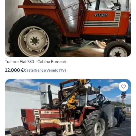
Trattore Fiat 580 - Cabina Eurocab
12.000 €
Castelfranco Veneto
(
TV
)