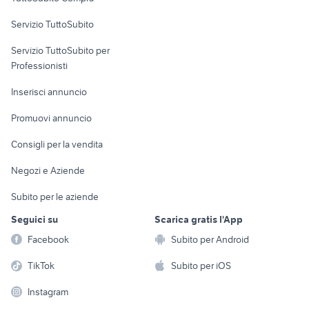
commerciali
Servizio TuttoSubito
elettronica
per la casa e la
sports e hobby
Servizio TuttoSubito per
persona
Informatica
Animali
Professionisti
Arredamento e
Console e
Accessori per
Casalinghi
Inserisci annuncio
Videogiochi
animali
Elettrodomestici
Promuovi annuncio
Audio/Video
Musica e Film
Giardino e Fai da te
Consigli per la vendita
Fotografia
Libri e Riviste
Abbigliamento e
Negozi e Aziende
Telefonia
Strumenti Musicali
Accessori
Subito per le aziende
Sports
Tutto per i bambini
Seguici su
Scarica gratis l'App
Biciclette
Facebook
Subito per Android
Collezionismo
TikTok
Subito per iOS
Instagram