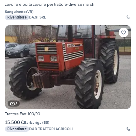
zavorre e porta zavorre per trattore-diverse march
Sanguinetto
(
VR
)
Rivenditore
BA.GI.SRL
8
Trattore Fiat 100/90
15.500 €
Barbariga
(
BS
)
Rivenditore
D&D TRATTORI AGRICOLI