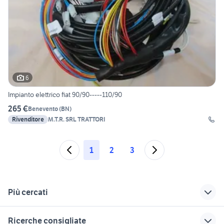
6
Impianto elettrico fiat 90/90-----110/90
265 €
Benevento
(
BN
)
Rivenditore
M.T.R. SRL TRATTORI
1
2
3
Più cercati
Correlati
Richerche simili
Suggerimenti
Ricerche consigliate