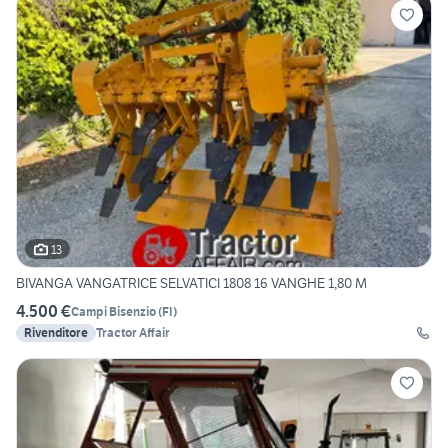
13
BIVANGA VANGATRICE SELVATICI 1808 16 VANGHE 1,80 M
4.500 €
Campi Bisenzio
(
FI
)
Rivenditore
Tractor Affair