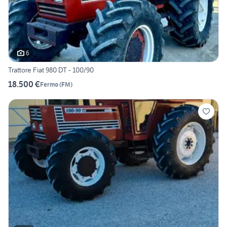
6
Trattore Fiat 980 DT - 100/90
18.500 €
Fermo
(
FM
)