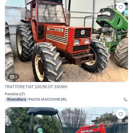
2
TRATTORE FIAT 100/90 DT 33KMH
Pontinia
(
LT
)
Rivenditore
PACINI MACCHINE SRL