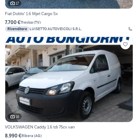
17
Fiat Doblo' 1.6 Mjet Cargo Sx
7.700 €
Treviso
(
TV
)
Rivenditore
LUISETTO AUTOVEICOLI S.R.L.
16
VOLKSWAGEN Caddy 1.6 tdi 75cv van
8.990 €
Ribera
(
AG
)