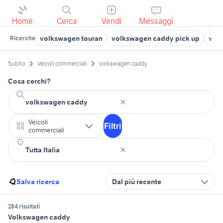
Home
Cerca
Vendi
Messaggi
volkswagen touran
volkswagen caddy pick up
vol
Ricerche
Subito
Veicoli commerciali
volkswagen caddy
Cosa cerchi?
Veicoli
Filtri
commerciali
Salva ricerca
Dal più recente
284 risultati
Volkswagen caddy