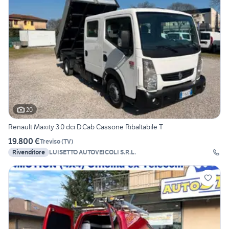
20
Renault Maxity 3.0 dci D.Cab Cassone Ribaltabile T
19.800 €
Treviso
(
TV
)
Rivenditore
LUISETTO AUTOVEICOLI S.R.L.