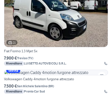
21
Fiat Fiorino 1.3 Mjet Sx
7.900 €
Treviso
(
TV
)
Rivenditore
LUISETTO AUTOVEICOLI S.R.L.
Vetrina
Volkswagen Caddy 4motion furgone attrezzato
7.500 €
San Michele Salentino
(
BR
)
Rivenditore
Pronto Car Sud