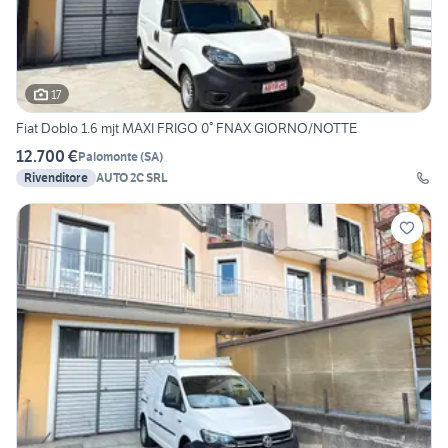
17
Fiat Doblo 1.6 mjt MAXI FRIGO 0° FNAX GIORNO/NOTTE
12.700 €
Palomonte
(
SA
)
Rivenditore
AUTO 2C SRL