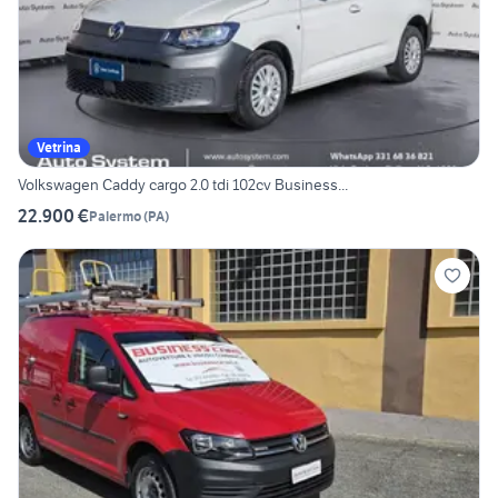
Vetrina
Volkswagen Caddy cargo 2.0 tdi 102cv Business...
22.900 €
Palermo
(
PA
)