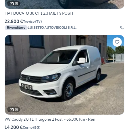
15
FIAT DUCATO 30 CH1 2.3 MJET 9 POSTI
22.800 €
Treviso
(
TV
)
Rivenditore
LUISETTO AUTOVEICOLI S.R.L.
19
VW Caddy 2.0 TDI Furgone 2 Posti - 65.000 Km - Ren
14.200 €
Curno
(
BG
)