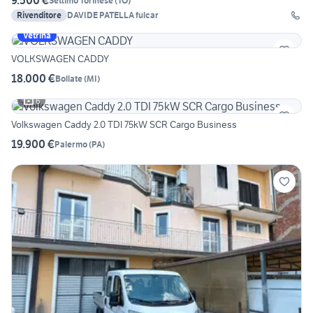
9.500 €
Settimo Torinese
(
TO
)
Rivenditore
DAVIDE PATELLA fulcar
Vetrina
VOLKSWAGEN CADDY
18.000 €
Bollate
(
MI
)
6
Volkswagen Caddy 2.0 TDI 75kW SCR Cargo Business
19.900 €
Palermo
(
PA
)