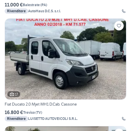
11.000 €
Balestrate
(
PA
)
Rivenditore
AutoHaus D.C.S. s.r.l.
17
Fiat Ducato 2.0 Mjet MH1 D.Cab. Cassone
16.800 €
Treviso
(
TV
)
Rivenditore
LUISETTO AUTOVEICOLI S.R.L.