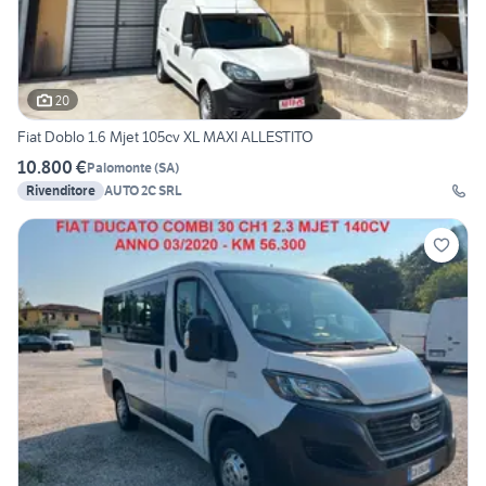
20
Fiat Doblo 1.6 Mjet 105cv XL MAXI ALLESTITO
10.800 €
Palomonte
(
SA
)
Rivenditore
AUTO 2C SRL