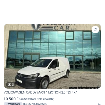
18
VOLKSWAGEN CADDY MAXI 4 MOTION 2.0 TDi 4X4
10.500 €
San Salvatore Telesino
(
BN
)
Rivenditore
TELESINA CAR SRL