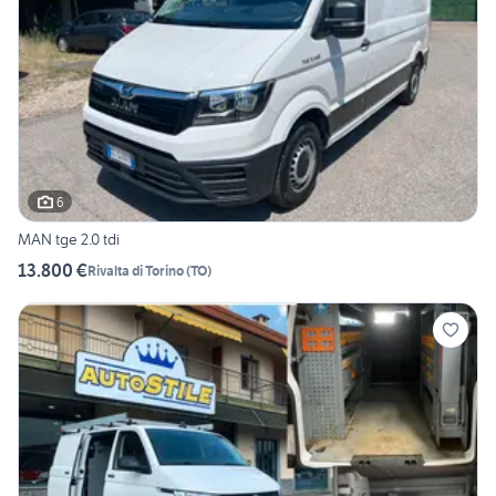
6
MAN tge 2.0 tdi
13.800 €
Rivalta di Torino
(
TO
)