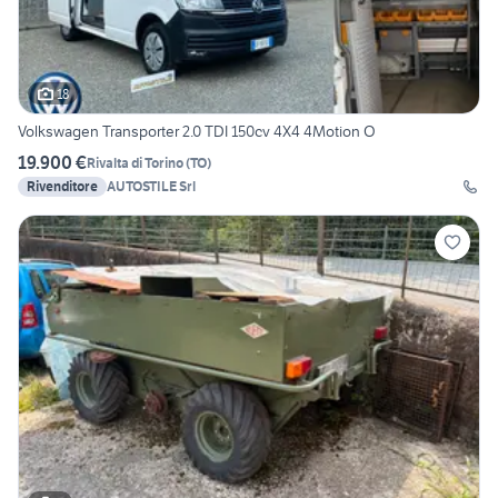
18
Volkswagen Transporter 2.0 TDI 150cv 4X4 4Motion O
19.900 €
Rivalta di Torino
(
TO
)
Rivenditore
AUTOSTILE Srl