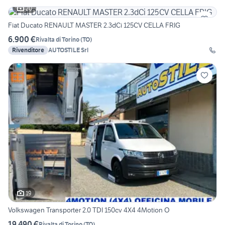
20
Fiat Ducato RENAULT MASTER 2.3dCi 125CV CELLA FRIG
6.900 €
Rivalta di Torino
(
TO
)
Rivenditore
AUTOSTILE Srl
19
Volkswagen Transporter 2.0 TDI 150cv 4X4 4Motion O
19.490 €
Rivalta di Torino
(
TO
)