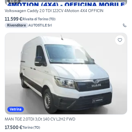
18
Volkswagen Caddy 2.0 TDI 122CV 4Motion 4X4 OFFICIN
11.599 €
Rivalta di Torino
(
TO
)
Rivenditore
AUTOSTILE Srl
Vetrina
MAN TGE 2.0TDI 3,Ot 140 CV L2H2 FWD
17.500 €
Torino
(
TO
)