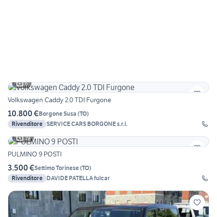
6
Volkswagen Caddy 2.0 TDI Furgone
10.800 €
Borgone Susa
(
TO
)
Rivenditore
SERVICE CARS BORGONE s.r.l.
19
PULMINO 9 POSTI
3.500 €
Settimo Torinese
(
TO
)
Rivenditore
DAVIDE PATELLA fulcar