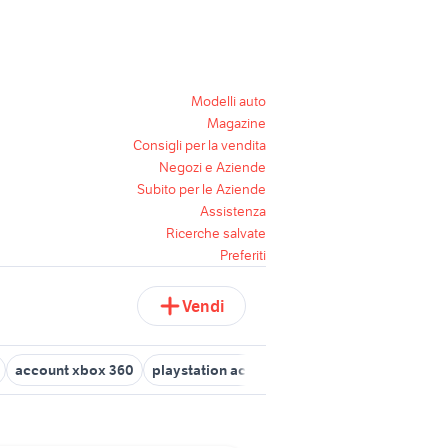
Modelli auto
Magazine
Consigli per la vendita
Negozi e Aziende
Subito per le Aziende
Assistenza
Ricerche salvate
Preferiti
Vendi
account xbox 360
playstation account
account nintendo
v