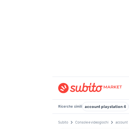
account playstation 4
Ricerche
simili
Subito
Console e videogiochi
account