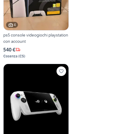
4
ps5 console videogiochi playstation
con account
540 €
Cosenza
(
CS
)