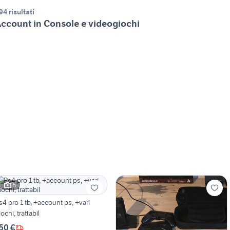
94 risultati
ccount in Console e videogiochi
5
s4 pro 1 tb, +account ps, +vari
iochi, trattabil
50 €