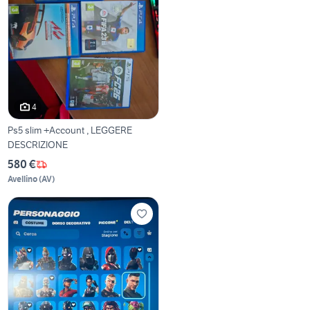
4
Ps5 slim +Account , LEGGERE
DESCRIZIONE
580 €
Avellino
(
AV
)