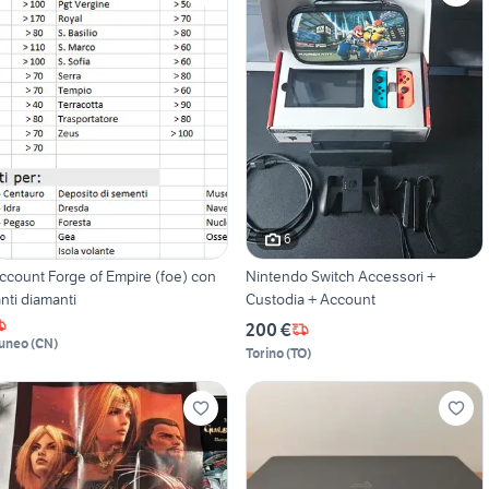
6
ccount Forge of Empire (foe) con
Nintendo Switch Accessori +
anti diamanti
Custodia + Account
200 €
uneo
(
CN
)
Torino
(
TO
)