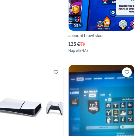
6
account brawl stars
125 €
Napoli
(
NA
)