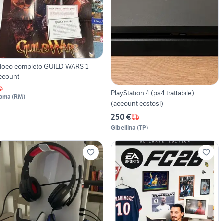
ioco completo GUILD WARS 1
ccount
PlayStation 4 (ps4 trattabile)
oma
(
RM
)
(account costosi)
250 €
Gibellina
(
TP
)