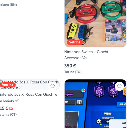
oiano
(
BN
)
Vetrina
Nintendo Switch + Giochi +
Accessori Vari
350 €
Torino
(
TO
)
Vetrina
ntendo 3ds Xl Rosa Con Giochi e
aricatore ✅
15 €
atania
(
CT
)