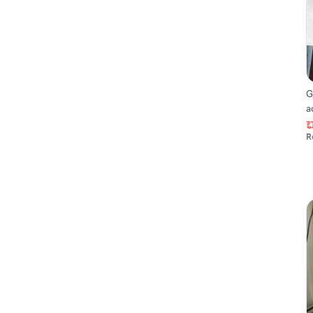
G
a
R