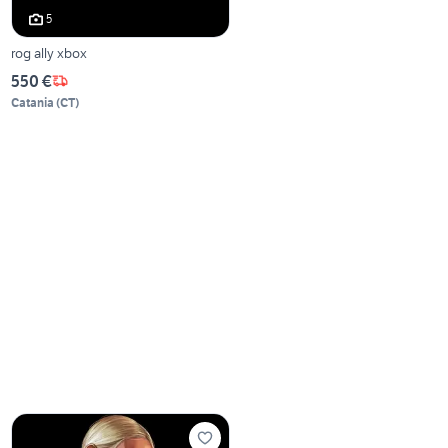
5
rog ally xbox
550 €
Catania
(
CT
)