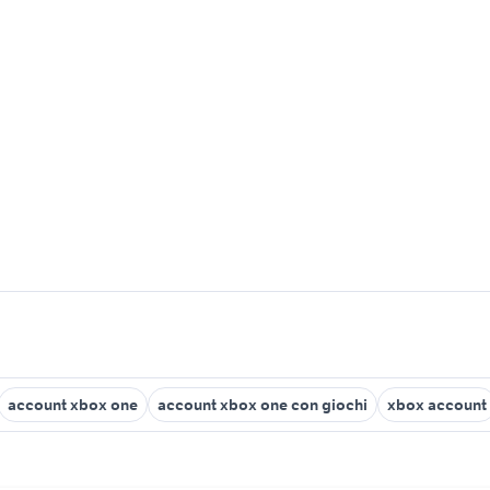
account xbox one
account xbox one con giochi
xbox account