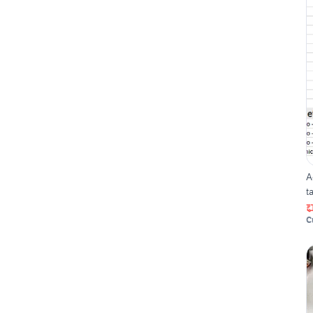
A
t
C