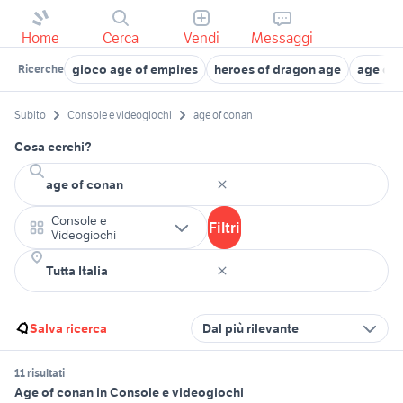
Home
Cerca
Vendi
Messaggi
gioco age of empires
heroes of dragon age
age of e
Ricerche
Subito
Console e videogiochi
age of conan
Cosa cerchi?
Console e
Filtri
Videogiochi
Salva ricerca
Dal più rilevante
11 risultati
Age of conan in Console e videogiochi