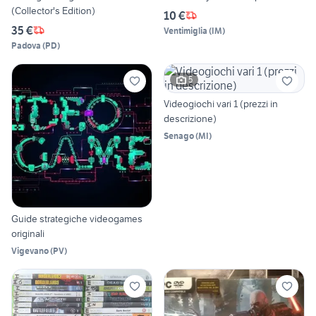
(Collector's Edition)
10 €
35 €
Ventimiglia
(
IM
)
Padova
(
PD
)
5
Videogiochi vari 1 (prezzi in
descrizione)
Senago
(
MI
)
Guide strategiche videogames
originali
Vigevano
(
PV
)