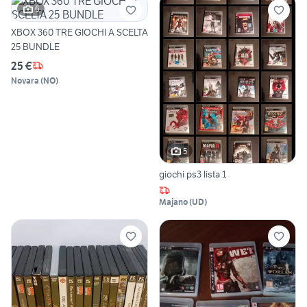
6
XBOX 360 TRE GIOCHI A SCELTA
25 BUNDLE
25 €
Novara
(
NO
)
5
giochi ps3 lista 1
Majano
(
UD
)