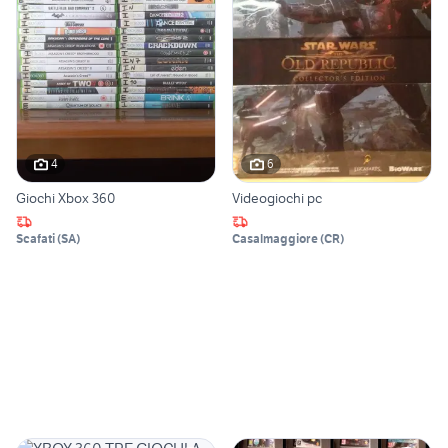
4
6
Giochi Xbox 360
Videogiochi pc
Scafati
(
SA
)
Casalmaggiore
(
CR
)