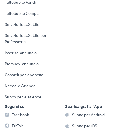
TuttoSubito Vendi
Uffici e Locali
TuttoSubito Compra
commerciali
Servizio TuttoSubito
elettronica
per la casa e la
sports e hobby
Servizio TuttoSubito per
persona
Informatica
Animali
Professionisti
Arredamento e
Console e
Accessori per
Casalinghi
Inserisci annuncio
Videogiochi
animali
Elettrodomestici
Promuovi annuncio
Audio/Video
Musica e Film
Giardino e Fai da te
Consigli per la vendita
Fotografia
Libri e Riviste
Abbigliamento e
Negozi e Aziende
Telefonia
Strumenti Musicali
Accessori
Subito per le aziende
Sports
Tutto per i bambini
Seguici su
Scarica gratis l'App
Biciclette
Facebook
Subito per Android
Collezionismo
TikTok
Subito per iOS