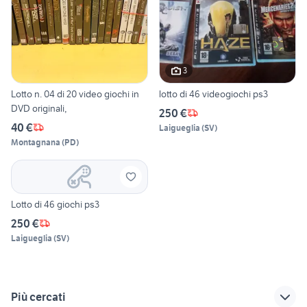
3
Lotto n. 04 di 20 video giochi in
lotto di 46 videogiochi ps3
DVD originali,
250 €
40 €
Laigueglia
(
SV
)
Montagnana
(
PD
)
Lotto di 46 giochi ps3
250 €
Laigueglia
(
SV
)
Più cercati