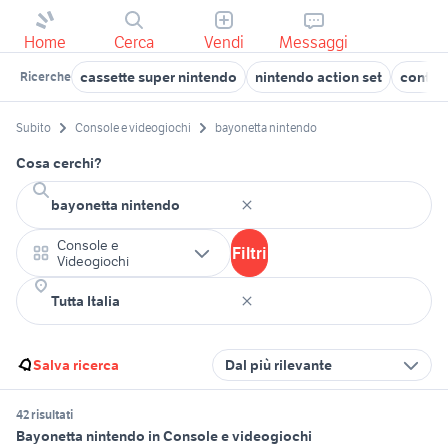
Home
Cerca
Vendi
Messaggi
cassette super nintendo
nintendo action set
control
Ricerche
Subito
Console e videogiochi
bayonetta nintendo
Cosa cerchi?
Console e
Filtri
Videogiochi
Salva ricerca
Dal più rilevante
42 risultati
Bayonetta nintendo in Console e videogiochi