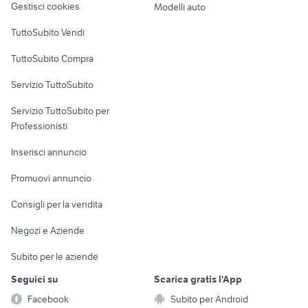
Gestisci cookies
Modelli auto
Case vacanza
TuttoSubito Vendi
Uffici e Locali
TuttoSubito Compra
commerciali
Servizio TuttoSubito
elettronica
per la casa e la
sports e hobby
Servizio TuttoSubito per
persona
Informatica
Animali
Professionisti
Arredamento e
Console e
Accessori per
Casalinghi
Inserisci annuncio
Videogiochi
animali
Elettrodomestici
Promuovi annuncio
Audio/Video
Musica e Film
Giardino e Fai da te
Consigli per la vendita
Fotografia
Libri e Riviste
Abbigliamento e
Negozi e Aziende
Telefonia
Strumenti Musicali
Accessori
Subito per le aziende
Sports
Tutto per i bambini
Seguici su
Scarica gratis l'App
Biciclette
Facebook
Subito per Android