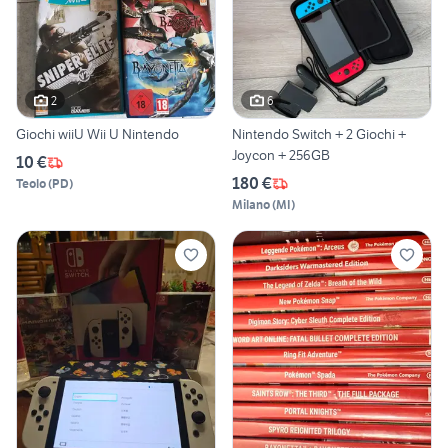
2
6
Giochi wiiU Wii U Nintendo
Nintendo Switch + 2 Giochi +
Joycon + 256GB
10 €
180 €
Teolo
(
PD
)
Milano
(
MI
)