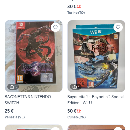
30 €
Torino
(
TO
)
3
5
BAYONETTA 3 NINTENDO
Bayonetta 1 + Bayoetta 2 Special
SWITCH
Edition - Wii U
25 €
50 €
Venezia
(
VE
)
Cuneo
(
CN
)