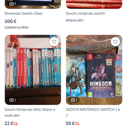
6
Nintendo Switch Oled
Giochi nintendo switch
Milano
(
MI
)
300 €
Colleferro
(
RM
)
2
2
Giochi Nintendo WiiU Mario e
GIOCHI NINTENDO SWITCH 1 e
molti altri
2
22 €
50 €