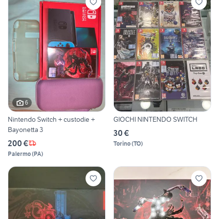
6
Nintendo Switch + custodie +
GIOCHI NINTENDO SWITCH
Bayonetta 3
30 €
200 €
Torino
(
TO
)
Palermo
(
PA
)