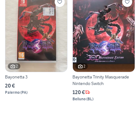
2
2
Bayonetta 3
Bayonetta Trinity Masquerade
Nintendo Switch
20 €
120 €
Palermo
(
PA
)
Belluno
(
BL
)