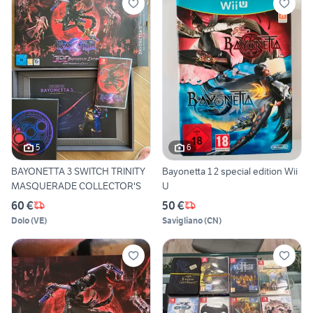
5
6
BAYONETTA 3 SWITCH TRINITY
Bayonetta 1 2 special edition Wii
MASQUERADE COLLECTOR'S
U
60 €
50 €
Dolo
(
VE
)
Savigliano
(
CN
)