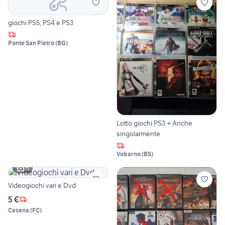
giochi PS5, PS4 e PS3
Ponte San Pietro
(
BG
)
Lotto giochi PS3 + Anche
singolarmente
Vobarno
(
BS
)
5
Videogiochi vari e Dvd
5 €
Cesena
(
FC
)