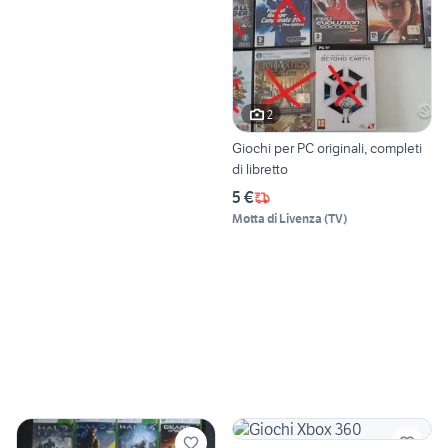
2
Giochi per PC originali, completi
di libretto
5 €
Motta di Livenza
(
TV
)