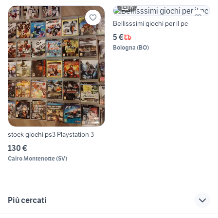
6
Bellisssimi giochi per il pc
5 €
Bologna
(
BO
)
stock giochi ps3 Playstation 3
130 €
Cairo Montenotte
(
SV
)
Più cercati