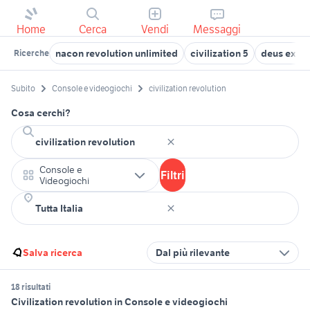
Home
Cerca
Vendi
Messaggi
nacon revolution unlimited
civilization 5
deus ex hu
Ricerche
Subito
Console e videogiochi
civilization revolution
Cosa cerchi?
Console e
Filtri
Videogiochi
Salva ricerca
Dal più rilevante
18 risultati
Civilization revolution in Console e videogiochi