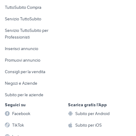
Uffici e Locali
TuttoSubito Compra
commerciali
Servizio TuttoSubito
elettronica
per la casa e la
sports e hobby
Servizio TuttoSubito per
persona
Informatica
Animali
Professionisti
Arredamento e
Console e
Accessori per
Casalinghi
Inserisci annuncio
Videogiochi
animali
Elettrodomestici
Promuovi annuncio
Audio/Video
Musica e Film
Giardino e Fai da te
Consigli per la vendita
Fotografia
Libri e Riviste
Abbigliamento e
Negozi e Aziende
Telefonia
Strumenti Musicali
Accessori
Subito per le aziende
Sports
Tutto per i bambini
Seguici su
Scarica gratis l'App
Biciclette
Facebook
Subito per Android
Collezionismo
TikTok
Subito per iOS