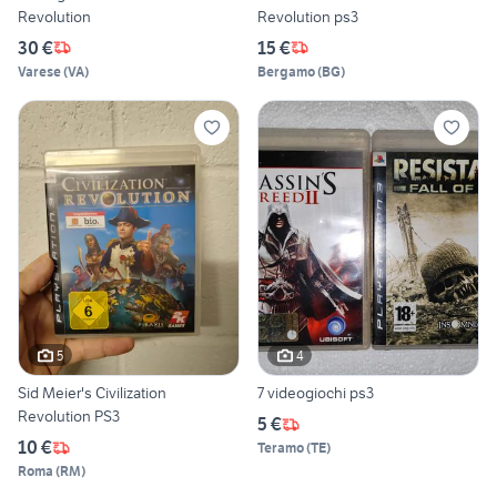
Revolution
Revolution ps3
30 €
15 €
Varese
(
VA
)
Bergamo
(
BG
)
5
4
Sid Meier's Civilization
7 videogiochi ps3
Revolution PS3
5 €
10 €
Teramo
(
TE
)
Roma
(
RM
)