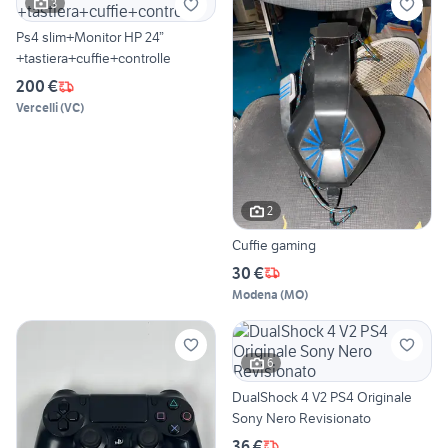
3
Ps4 slim+Monitor HP 24”
+tastiera+cuffie+controlle
200 €
Vercelli
(
VC
)
2
Cuffie gaming
30 €
Modena
(
MO
)
6
DualShock 4 V2 PS4 Originale
Sony Nero Revisionato
36 €