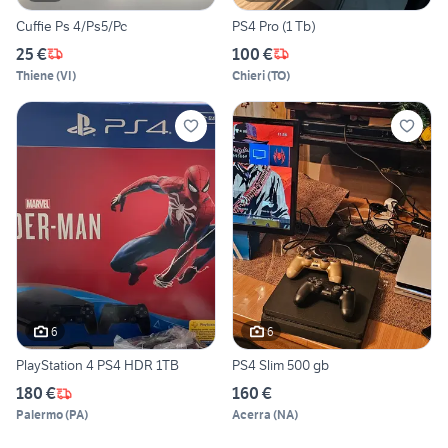
Cuffie Ps 4/Ps5/Pc
PS4 Pro (1 Tb)
25 €
100 €
Thiene
(
VI
)
Chieri
(
TO
)
6
6
PlayStation 4 PS4 HDR 1TB
PS4 Slim 500 gb
180 €
160 €
Palermo
(
PA
)
Acerra
(
NA
)