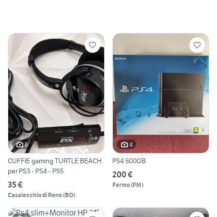
6
4
CUFFIE gaming TURTLE BEACH
PS4 500GB
per PS3 - PS4 - PS5
200 €
35 €
Fermo
(
FM
)
Casalecchio di Reno
(
BO
)