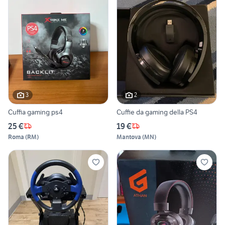
3
2
Cuffia gaming ps4
Cuffie da gaming della PS4
25 €
19 €
Roma
(
RM
)
Mantova
(
MN
)