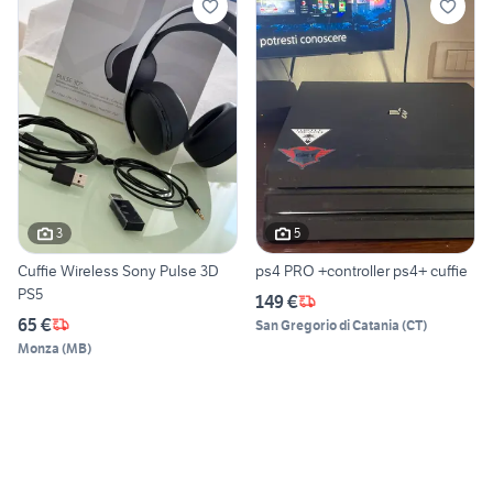
3
5
Cuffie Wireless Sony Pulse 3D
ps4 PRO +controller ps4+ cuffie
PS5
149 €
65 €
San Gregorio di Catania
(
CT
)
Monza
(
MB
)