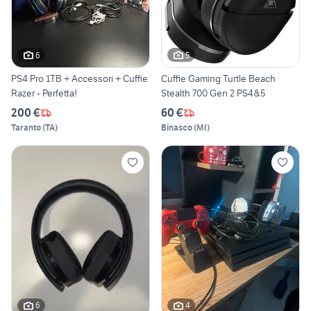
6
5
PS4 Pro 1TB + Accessori + Cuffie
Cuffie Gaming Turtle Beach
Razer - Perfetta!
Stealth 700 Gen 2 PS4&5
200 €
60 €
Taranto
(
TA
)
Binasco
(
MI
)
6
4