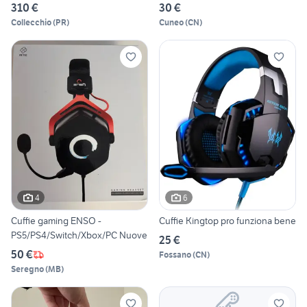
310 €
30 €
Collecchio
(
PR
)
Cuneo
(
CN
)
4
6
Cuffie gaming ENSO -
Cuffie Kingtop pro funziona bene
PS5/PS4/Switch/Xbox/PC Nuove
25 €
50 €
Fossano
(
CN
)
Seregno
(
MB
)