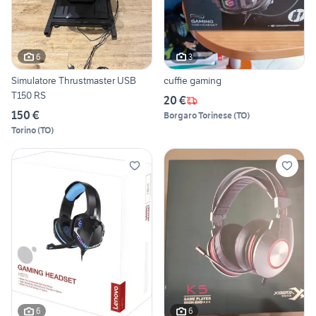
6
3
Simulatore Thrustmaster USB
cuffie gaming
T150 RS
20 €
150 €
Borgaro Torinese
(
TO
)
Torino
(
TO
)
6
6