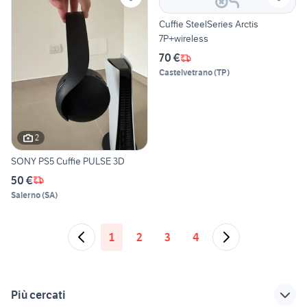
Cuffie SteelSeries Arctis
7P+wireless
70 €
Castelvetrano
(
TP
)
2
SONY PS5 Cuffie PULSE 3D
50 €
Salerno
(
SA
)
1
2
3
4
Più cercati