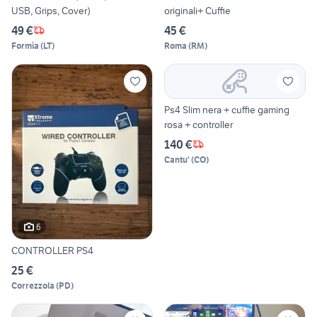
USB, Grips, Cover)
originali+ Cuffie
49 €
45 €
Formia
(
LT
)
Roma
(
RM
)
Ps4 Slim nera + cuffie gaming
rosa + controller
140 €
Cantu'
(
CO
)
6
CONTROLLER PS4
25 €
Correzzola
(
PD
)