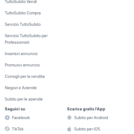
TuttoSubito Vendi
Uffici e Locali
TuttoSubito Compra
commerciali
Servizio TuttoSubito
elettronica
per la casa e la
sports e hobby
Servizio TuttoSubito per
persona
Informatica
Animali
Professionisti
Arredamento e
Console e
Accessori per
Casalinghi
Inserisci annuncio
Videogiochi
animali
Elettrodomestici
Promuovi annuncio
Audio/Video
Musica e Film
Giardino e Fai da te
Consigli per la vendita
Fotografia
Libri e Riviste
Abbigliamento e
Negozi e Aziende
Telefonia
Strumenti Musicali
Accessori
Subito per le aziende
Sports
Tutto per i bambini
Seguici su
Scarica gratis l'App
Biciclette
Facebook
Subito per Android
Collezionismo
TikTok
Subito per iOS