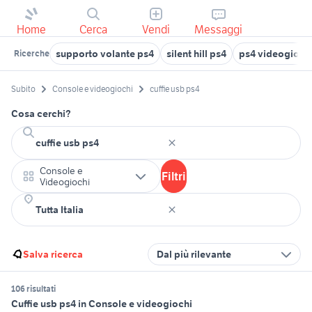
Home
Cerca
Vendi
Messaggi
supporto volante ps4
silent hill ps4
ps4 videogiochi
Ricerche
Subito
Console e videogiochi
cuffie usb ps4
Cosa cerchi?
Console e
Filtri
Videogiochi
Salva ricerca
Dal più rilevante
106 risultati
Cuffie usb ps4 in Console e videogiochi