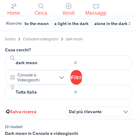
Home
Cerca
Vendi
Messaggi
to the moon
a light in the dark
alone in the dark 3
Ricerche
Subito
Console e videogiochi
dark moon
Cosa cerchi?
Console e
Filtri
Videogiochi
Salva ricerca
Dal più rilevante
13 risultati
Dark moon in Console e videogiochi