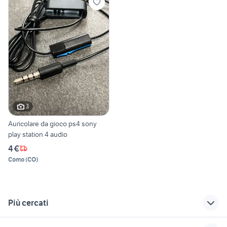
3
Auricolare da gioco ps4 sony
play station 4 audio
4 €
Como
(
CO
)
Più cercati
Correlati
Richerche simili
Suggerimenti