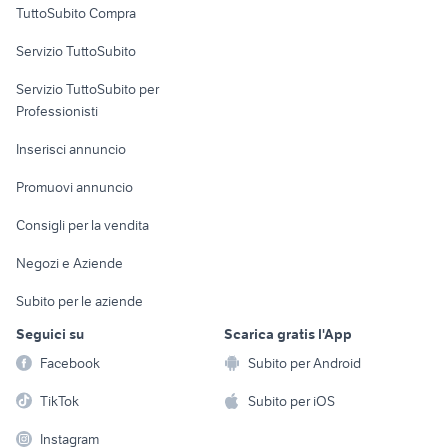
TuttoSubito Compra
commerciali
Servizio TuttoSubito
elettronica
per la casa e la
sports e hobby
Servizio TuttoSubito per
persona
Informatica
Animali
Professionisti
Arredamento e
Console e
Accessori per
Casalinghi
Inserisci annuncio
Videogiochi
animali
Elettrodomestici
Promuovi annuncio
Audio/Video
Musica e Film
Giardino e Fai da te
Consigli per la vendita
Fotografia
Libri e Riviste
Abbigliamento e
Negozi e Aziende
Telefonia
Strumenti Musicali
Accessori
Subito per le aziende
Sports
Tutto per i bambini
Seguici su
Scarica gratis l'App
Biciclette
Facebook
Subito per Android
Collezionismo
TikTok
Subito per iOS
Instagram