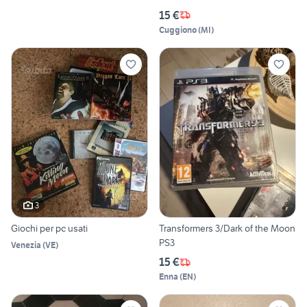
15 €
Cuggiono
(
MI
)
3
Giochi per pc usati
Transformers 3/Dark of the Moon
PS3
Venezia
(
VE
)
15 €
Enna
(
EN
)