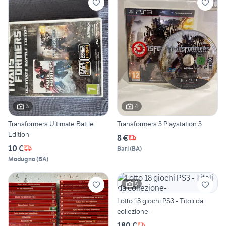
3
4
Transformers Ultimate Battle
Transformers 3 Playstation 3
Edition
8 €
10 €
Bari
(
BA
)
Modugno
(
BA
)
5
Lotto 18 giochi PS3 - Titoli da
collezione-
180 €