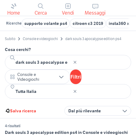
Home
Cerca
Vendi
Messaggi
supporto volante ps4
citroen c3 2019
insta360 x3
Ricerche
Subito
Console e videogiochi
dark souls 3 apocalypse edition ps4
Cosa cerchi?
Console e
Filtri
Videogiochi
Salva ricerca
Dal più rilevante
4 risultati
Dark souls 3 apocalypse edition ps4 in Console e videogiochi