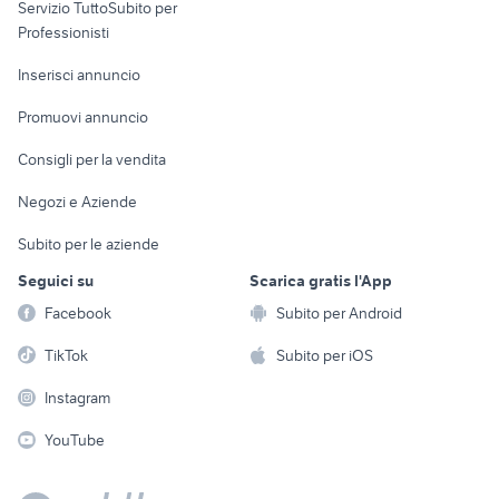
Servizio TuttoSubito per
persona
Informatica
Animali
Professionisti
Arredamento e
Console e
Accessori per
Casalinghi
Inserisci annuncio
Videogiochi
animali
Elettrodomestici
Promuovi annuncio
Audio/Video
Musica e Film
Giardino e Fai da te
Consigli per la vendita
Fotografia
Libri e Riviste
Abbigliamento e
Negozi e Aziende
Telefonia
Strumenti Musicali
Accessori
Subito per le aziende
Sports
Tutto per i bambini
Seguici su
Scarica gratis l'App
Biciclette
Facebook
Subito per Android
Collezionismo
TikTok
Subito per iOS
Instagram
YouTube