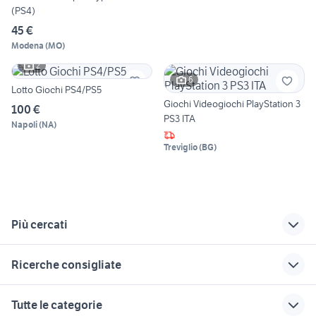
(PS4)
45 €
Modena
(
MO
)
2
6
Lotto Giochi PS4/PS5
Giochi Videogiochi PlayStation 3
100 €
PS3 ITA
Napoli
(
NA
)
Treviglio
(
BG
)
Più cercati
Correlati
Richerche simili
Suggerimenti
Ricerche consigliate
audi q3 usata torino
ps4 ronaldo edition
black ops 3 ps4
cavalieri zodiaco giochi
golf 3 1.9 tdi
dark souls 2 ps3
mercatino usato
game boy advance
Tutte le categorie
videogiochi
videogiochi
ricambi renault clio 3
spiderman ps4