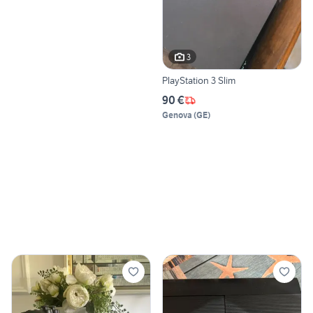
3
PlayStation 3 Slim
90 €
Genova
(
GE
)