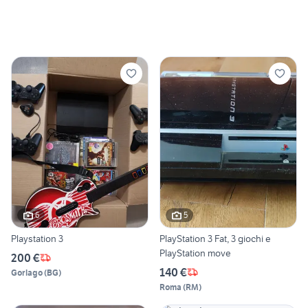
6
5
Playstation 3
PlayStation 3 Fat, 3 giochi e
PlayStation move
200 €
140 €
Gorlago
(
BG
)
Roma
(
RM
)