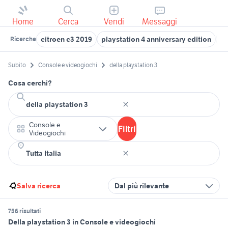
Home
Cerca
Vendi
Messaggi
citroen c3 2019
playstation 4 anniversary edition
vw
Ricerche
Subito
Console e videogiochi
della playstation 3
Cosa cerchi?
Console e
Filtri
Videogiochi
Salva ricerca
Dal più rilevante
756 risultati
Della playstation 3 in Console e videogiochi