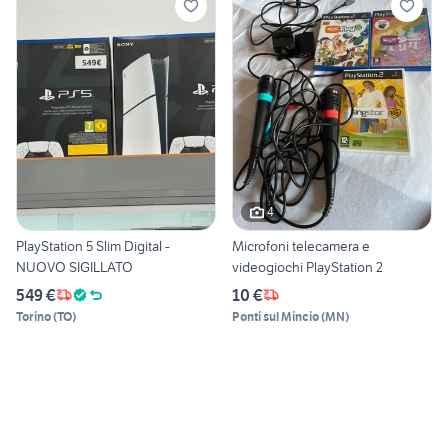
4
PlayStation 5 Slim Digital -
Microfoni telecamera e
NUOVO SIGILLATO
videogiochi PlayStation 2
549 €
10 €
Torino
(
TO
)
Ponti sul Mincio
(
MN
)