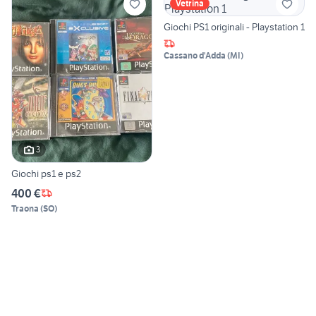
Vetrina
Giochi PS1 originali - Playstation 1
Cassano d'Adda
(
MI
)
3
Giochi ps1 e ps2
400 €
Traona
(
SO
)