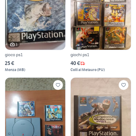
3
gioco ps1
giochi ps1
25 €
40 €
Monza
(
MB
)
Colli al Metauro
(
PU
)