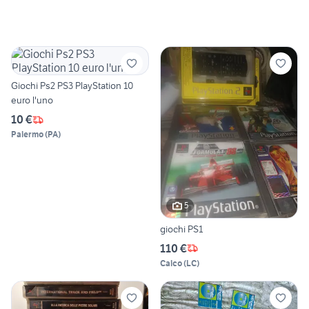
Giochi Ps2 PS3 PlayStation 10
euro l'uno
10 €
Palermo
(
PA
)
5
giochi PS1
110 €
Calco
(
LC
)