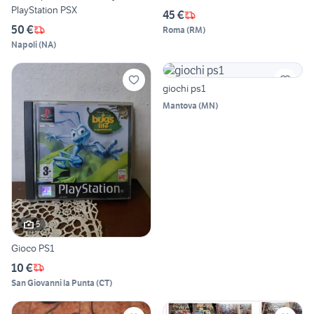
PlayStation PSX
45 €
50 €
Roma
(
RM
)
Napoli
(
NA
)
giochi ps1
Mantova
(
MN
)
5
Gioco PS1
10 €
San Giovanni la Punta
(
CT
)