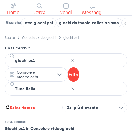
Home
Cerca
Vendi
Messaggi
lotto giochi ps1
giochi da tavolo collezionismo
gio
Ricerche
Subito
Console e videogiochi
giochi ps1
Cosa cerchi?
Console e
Filtri
Videogiochi
Salva ricerca
Dal più rilevante
1.626 risultati
Giochi ps1 in Console e videogiochi