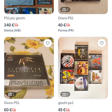
3
PS1 più giochi
Gioco PS1
340 €
40 €
Monza
(
MB
)
Parma
(
PR
)
2
5
Gioco PS1
giochi ps1
60 €
45 €