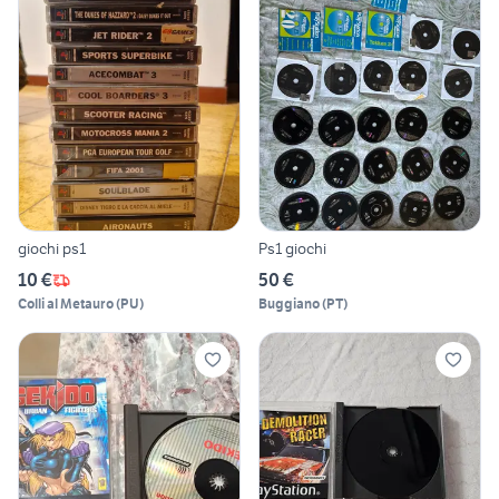
giochi ps1
Ps1 giochi
10 €
50 €
Colli al Metauro
(
PU
)
Buggiano
(
PT
)