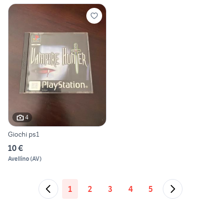
4
Giochi ps1
10 €
Avellino
(
AV
)
1
2
3
4
5