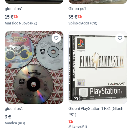
giochi ps1
Gioco ps1
15 €
35 €
Marsico Nuovo
(
PZ
)
Spino d'Adda
(
CR
)
6
giochi ps1
Giochi PlayStation 1 PS1 (Giochi
PS1)
3 €
Modica
(
RG
)
Milano
(
MI
)