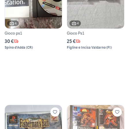
4
4
Gioco ps1
Gioco Ps1
30 €
25 €
Spino d'Adda
(
CR
)
Figline e Incisa Valdarno
(
FI
)