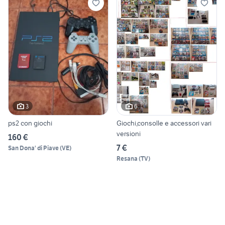
3
6
ps2 con giochi
Giochi,consolle e accessori vari
versioni
160 €
7 €
San Dona' di Piave
(
VE
)
Resana
(
TV
)