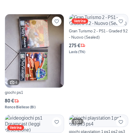
Vetrina
Gran Turismo 2 - PS1 - Graded 9.2
- Nuovo (Sealed)
275 €
Lavis
(
TN
)
4
giochi ps1
80 €
Ronco Biellese
(
BI
)
3
Vetrina
giochi playstation 1 ps1 ps2 ps3