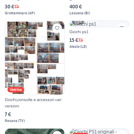
30 €
400 €
Grottammare
(
AP
)
Lessona
(
BI
)
6
Giochi ps1
15 €
Alezio
(
LE
)
Vetrina
Giochi,consolle e accessori vari
versioni
7 €
Resana
(
TV
)