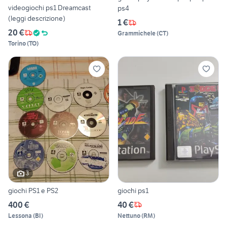
videogiochi ps1 Dreamcast
ps4
(leggi descrizione)
1 €
20 €
Grammichele
(
CT
)
Torino
(
TO
)
3
giochi PS1 e PS2
giochi ps1
400 €
40 €
Lessona
(
BI
)
Nettuno
(
RM
)