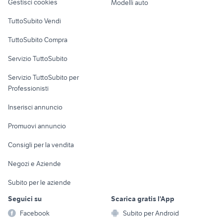
Gestisci cookies
Modelli auto
Case vacanza
TuttoSubito Vendi
Uffici e Locali
TuttoSubito Compra
commerciali
Servizio TuttoSubito
elettronica
per la casa e la
sports e hobby
Servizio TuttoSubito per
persona
Informatica
Animali
Professionisti
Arredamento e
Console e
Accessori per
Casalinghi
Inserisci annuncio
Videogiochi
animali
Elettrodomestici
Promuovi annuncio
Audio/Video
Musica e Film
Giardino e Fai da te
Consigli per la vendita
Fotografia
Libri e Riviste
Abbigliamento e
Negozi e Aziende
Telefonia
Strumenti Musicali
Accessori
Subito per le aziende
Sports
Tutto per i bambini
Seguici su
Scarica gratis l'App
Biciclette
Facebook
Subito per Android