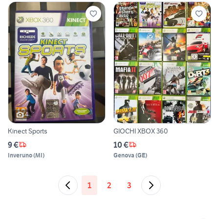
4
Kinect Sports
GIOCHI XBOX 360
9 €
10 €
Inveruno
(
MI
)
Genova
(
GE
)
1
2
3