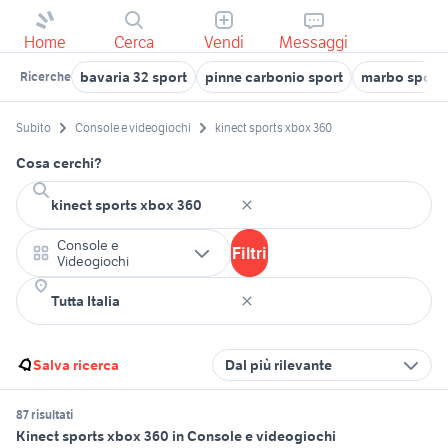
Home
Cerca
Vendi
Messaggi
bavaria 32 sport
pinne carbonio sport
marbo sport
Ricerche
Subito
Console e videogiochi
kinect sports xbox 360
Cosa cerchi?
Console e
Filtri
Videogiochi
Salva ricerca
Dal più rilevante
87 risultati
Kinect sports xbox 360 in Console e videogiochi