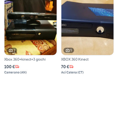
3
5
Xbox 360+kinect+3 giochi
XBOX 360 Kinect
100 €
70 €
Camerano
(
AN
)
Aci Catena
(
CT
)