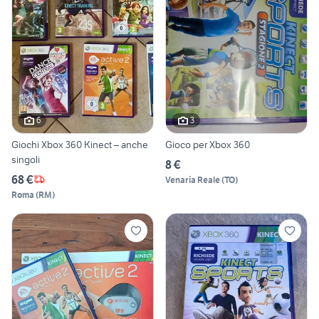
6
3
Giochi Xbox 360 Kinect – anche
Gioco per Xbox 360
singoli
8 €
68 €
Venaria Reale
(
TO
)
Roma
(
RM
)