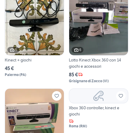
5
6
Kinect + giochi
Lotto Kinect Xbox 360 con 14
giochi e accessori
45 €
85 €
Palermo
(
PA
)
Grisignano di Zocco
(
VI
)
Xbox 360 controller, kinect e
giochi
Roma
(
RM
)