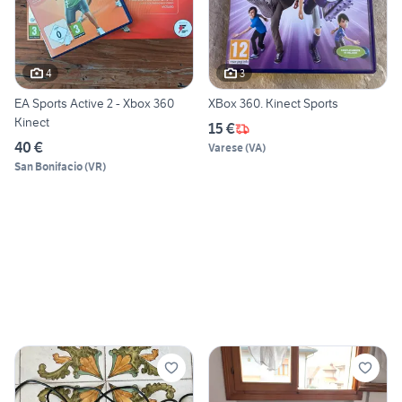
4
3
EA Sports Active 2 - Xbox 360
XBox 360. Kinect Sports
Kinect
15 €
40 €
Varese
(
VA
)
San Bonifacio
(
VR
)