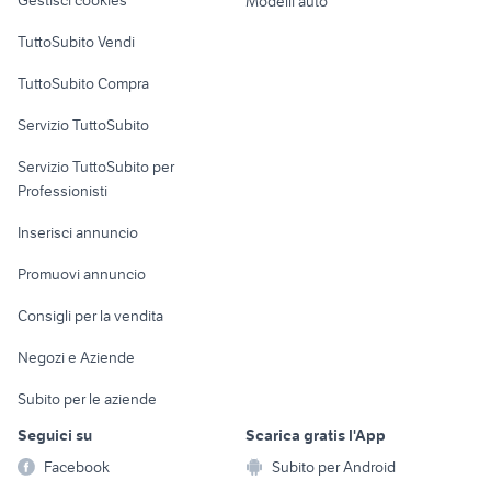
Modelli auto
Case vacanza
TuttoSubito Vendi
Uffici e Locali
TuttoSubito Compra
commerciali
Servizio TuttoSubito
elettronica
per la casa e la
sports e hobby
Servizio TuttoSubito per
persona
Informatica
Animali
Professionisti
Arredamento e
Console e
Accessori per
Casalinghi
Inserisci annuncio
Videogiochi
animali
Elettrodomestici
Promuovi annuncio
Audio/Video
Musica e Film
Giardino e Fai da te
Consigli per la vendita
Fotografia
Libri e Riviste
Abbigliamento e
Negozi e Aziende
Telefonia
Strumenti Musicali
Accessori
Subito per le aziende
Sports
Tutto per i bambini
Seguici su
Scarica gratis l'App
Biciclette
Facebook
Subito per Android
Collezionismo