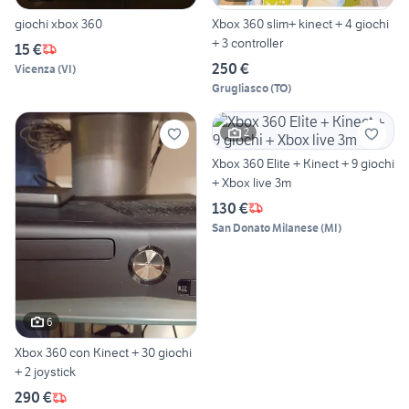
giochi xbox 360
Xbox 360 slim+ kinect + 4 giochi
+ 3 controller
15 €
250 €
Vicenza
(
VI
)
Grugliasco
(
TO
)
2
Xbox 360 Elite + Kinect + 9 giochi
+ Xbox live 3m
130 €
San Donato Milanese
(
MI
)
6
Xbox 360 con Kinect + 30 giochi
+ 2 joystick
290 €