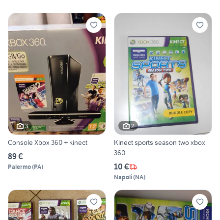
3
2
Console Xbox 360 + kinect
Kinect sports season two xbox
360
89 €
10 €
Palermo
(
PA
)
Napoli
(
NA
)