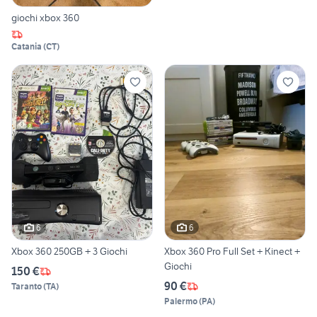
giochi xbox 360
Catania
(
CT
)
6
6
Xbox 360 250GB + 3 Giochi
Xbox 360 Pro Full Set + Kinect +
Giochi
150 €
90 €
Taranto
(
TA
)
Palermo
(
PA
)