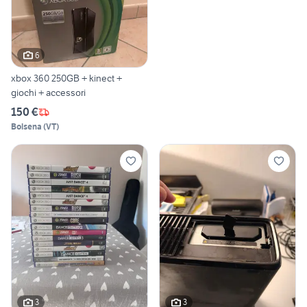
6
xbox 360 250GB + kinect +
giochi + accessori
150 €
Bolsena
(
VT
)
3
3