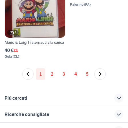
Palermo
(
PA
)
3
Mario & Luigi Fraternauti alla carica
40 €
Gela
(
CL
)
1
2
3
4
5
Più cercati
Correlati
Richerche simili
Suggerimenti
Ricerche consigliate
nintendo cosenza
ps4 videogiochi
guitar hero ps5
Napoli provincia
videogiochi Orbetello
giochi lego nintendo 3ds
nintendo yokai
videogiochi Sassari