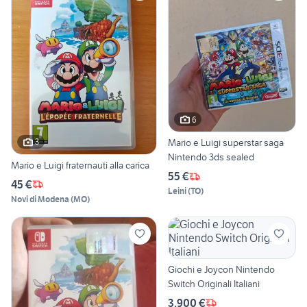
6
3
Mario e Luigi superstar saga
Nintendo 3ds sealed
Mario e Luigi fraternauti alla carica
55 €
45 €
Leini
(
TO
)
Novi di Modena
(
MO
)
Giochi e Joycon Nintendo
Switch Originali Italiani
3.900 €