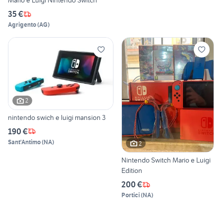
Mario e Luigi Nintendo Switch
35 €
Agrigento
(
AG
)
2
nintendo swich e luigi mansion 3
190 €
Sant'Antimo
(
NA
)
2
Nintendo Switch Mario e Luigi
Edition
200 €
Portici
(
NA
)