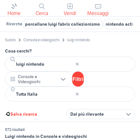
Home
Cerca
Vendi
Messaggi
porcellane luigi fabris collezionismo
nintendo action 
Ricerche
Subito
Console e videogiochi
luigi nintendo
Cosa cerchi?
Console e
Filtri
Videogiochi
Salva ricerca
Dal più rilevante
572 risultati
Luigi nintendo in Console e videogiochi