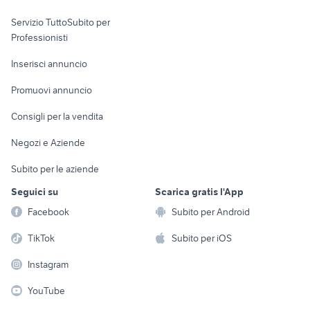
elettronica
per la casa e la
sports e hobby
Servizio TuttoSubito per
persona
Informatica
Animali
Professionisti
Arredamento e
Console e
Accessori per
Casalinghi
Inserisci annuncio
Videogiochi
animali
Elettrodomestici
Promuovi annuncio
Audio/Video
Musica e Film
Giardino e Fai da te
Consigli per la vendita
Fotografia
Libri e Riviste
Abbigliamento e
Negozi e Aziende
Telefonia
Strumenti Musicali
Accessori
Subito per le aziende
Sports
Tutto per i bambini
Seguici su
Scarica gratis l'App
Biciclette
Facebook
Subito per Android
Collezionismo
TikTok
Subito per iOS
Instagram
YouTube