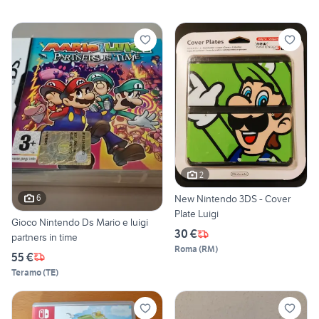
2
6
New Nintendo 3DS - Cover
Plate Luigi
Gioco Nintendo Ds Mario e luigi
30 €
partners in time
Roma
(
RM
)
55 €
Teramo
(
TE
)