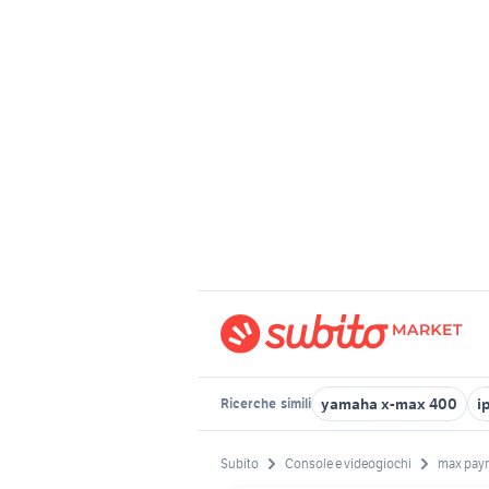
yamaha x-max 400
i
Ricerche
simili
Subito
Console e videogiochi
max payn