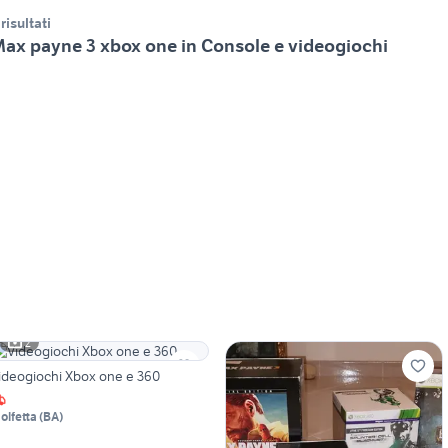
 risultati
ax payne 3 xbox one in Console e videogiochi
2
ideogiochi Xbox one e 360
olfetta
(
BA
)