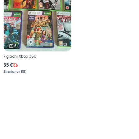
6
7 giochi Xbox 360
35 €
Sirmione
(
BS
)