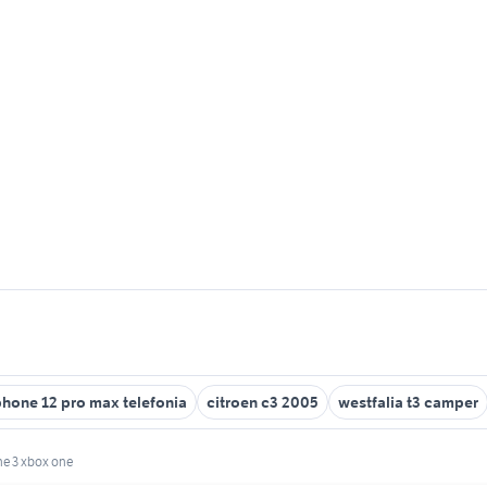
phone 12 pro max telefonia
citroen c3 2005
westfalia t3 camper
e 3 xbox one