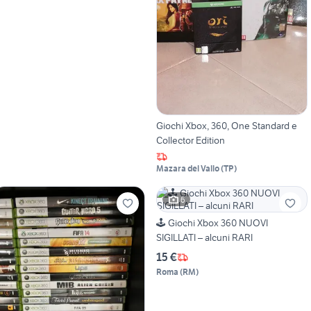
Giochi Xbox, 360, One Standard e
Collector Edition
Mazara del Vallo
(
TP
)
6
🕹️ Giochi Xbox 360 NUOVI
SIGILLATI – alcuni RARI
15 €
Roma
(
RM
)