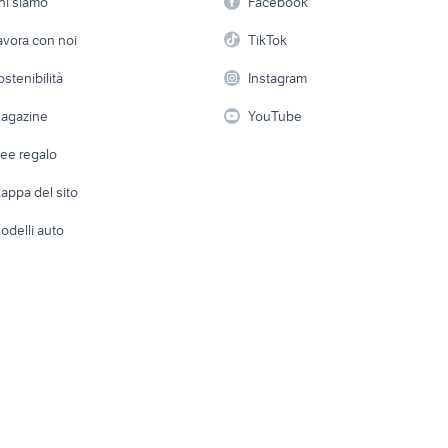
hi siamo
Facebook
Arredam
e 2019
hard disk ps3
xbox ultimate pass
ncharted xbox one
etto
Servizi
Console e Videogiochi
Casaling
avora con noi
TikTok
 a schiera
Candidati in cerca di
Audio/Video
Elettrod
ostenibilità
Instagram
lavoro
i
Fotografia
Giardino 
agazine
YouTube
Attrezzature di lavoro
Telefonia
Abbigli
dee regalo
Accesso
e altro
appa del sito
Tutto per
odelli auto