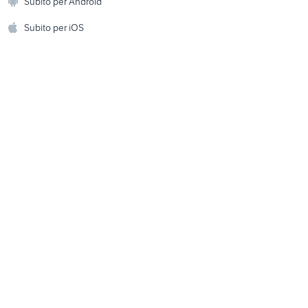
Subito per Android
ento e
xbox project scorpio
Accessori per animali
hi
Subito per iOS
Musica e Film
omestici
Libri e Riviste
e Fai da te
Strumenti Musicali
amento e
ri
Sports
 i bambini
Biciclette
Collezionismo