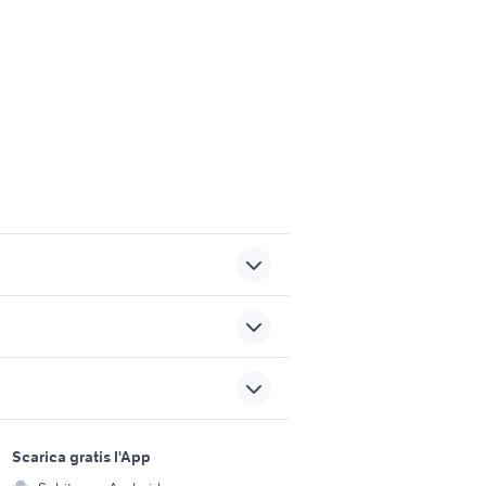
crash play 4
videogiochi Squinzano
sports e hobby
giochi xbox su xbox 360
a
Scarica gratis l'App
Animali
senza hard disk