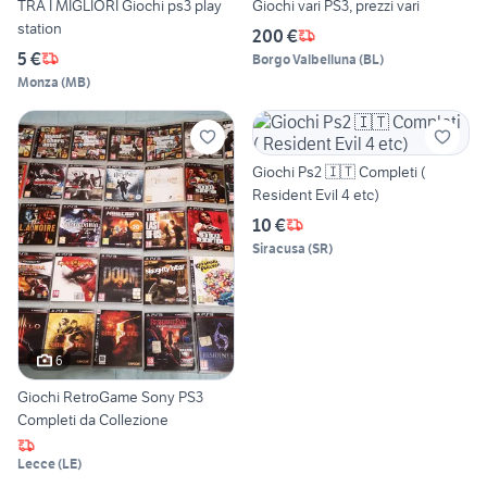
TRA I MIGLIORI Giochi ps3 play
Giochi vari PS3, prezzi vari
station
200 €
5 €
Borgo Valbelluna
(
BL
)
Monza
(
MB
)
Giochi Ps2 🇮🇹 Completi (
Resident Evil 4 etc)
10 €
Siracusa
(
SR
)
6
Giochi RetroGame Sony PS3
Completi da Collezione
Lecce
(
LE
)