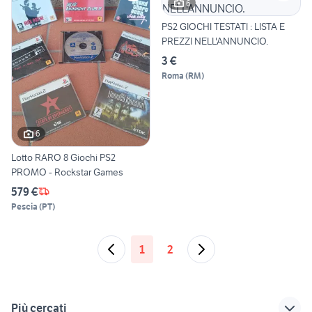
6
PS2 GIOCHI TESTATI : LISTA E
PREZZI NELL'ANNUNCIO.
3 €
Roma
(
RM
)
6
Lotto RARO 8 Giochi PS2
PROMO - Rockstar Games
579 €
Pescia
(
PT
)
1
2
Più cercati