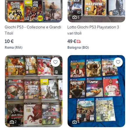
6
Giochi PS3 - Collezione e Grandi
Lotto Giochi PS3 Playstation 3
Titoli
vari titoli
10 €
49 €
Roma
(
RM
)
Bologna
(
BO
)
2
4