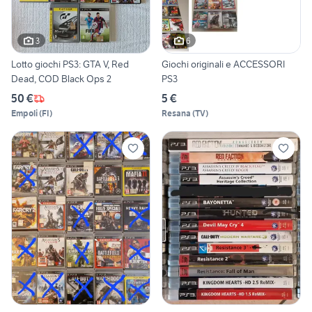
3
6
Lotto giochi PS3: GTA V, Red
Giochi originali e ACCESSORI
Dead, COD Black Ops 2
PS3
50 €
5 €
Empoli
(
FI
)
Resana
(
TV
)