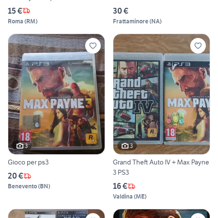
15 €
30 €
Roma
(
RM
)
Frattaminore
(
NA
)
3
3
Gioco per ps3
Grand Theft Auto IV + Max Payne
3 PS3
20 €
16 €
Benevento
(
BN
)
Valdina
(
ME
)