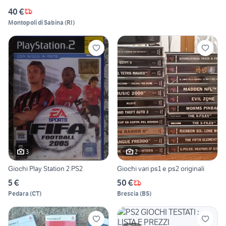
40 €
Montopoli di Sabina
(
RI
)
3
2
Giochi Play Station 2 PS2
Giochi vari ps1 e ps2 originali
5 €
50 €
Pedara
(
CT
)
Brescia
(
BS
)