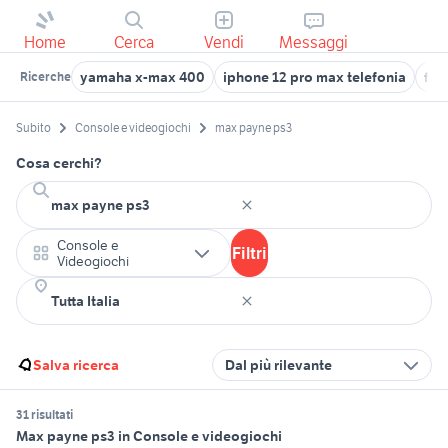
Home
Cerca
Vendi
Messaggi
yamaha x-max 400
iphone 12 pro max telefonia
for
Ricerche
Subito
Console e videogiochi
max payne ps3
Cosa cerchi?
Console e
Filtri
Videogiochi
Salva ricerca
Dal più rilevante
31 risultati
Max payne ps3 in Console e videogiochi