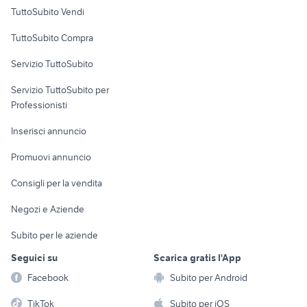
Case vacanza
TuttoSubito Vendi
Uffici e Locali
TuttoSubito Compra
commerciali
Servizio TuttoSubito
elettronica
per la casa e la
sports e hobby
Servizio TuttoSubito per
persona
Informatica
Animali
Professionisti
Arredamento e
Console e
Accessori per
Casalinghi
Inserisci annuncio
Videogiochi
animali
Elettrodomestici
Promuovi annuncio
Audio/Video
Musica e Film
Giardino e Fai da te
Consigli per la vendita
Fotografia
Libri e Riviste
Abbigliamento e
Negozi e Aziende
Telefonia
Strumenti Musicali
Accessori
Subito per le aziende
Sports
Tutto per i bambini
Seguici su
Scarica gratis l'App
Biciclette
Facebook
Subito per Android
Collezionismo
TikTok
Subito per iOS