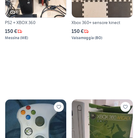
6
PS2 + XBOX 360
Xbox 360+ sensore kinect
150 €
150 €
Messina
(
ME
)
Valsamoggia
(
BO
)