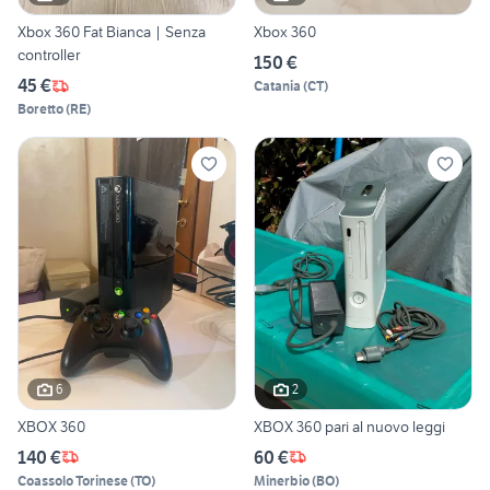
Xbox 360 Fat Bianca | Senza
Xbox 360
controller
150 €
45 €
Catania
(
CT
)
Boretto
(
RE
)
6
2
XBOX 360
XBOX 360 pari al nuovo leggi
140 €
60 €
Coassolo Torinese
(
TO
)
Minerbio
(
BO
)