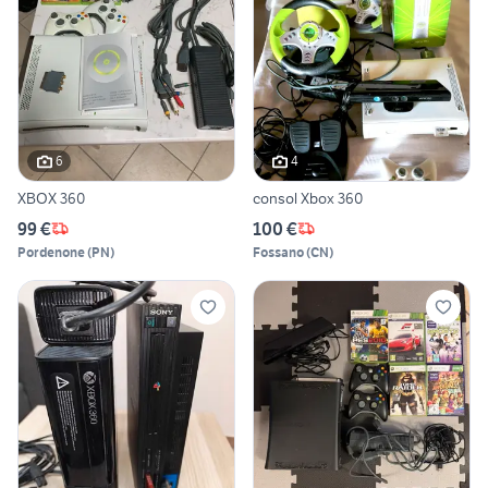
6
4
XBOX 360
consol Xbox 360
99 €
100 €
Pordenone
(
PN
)
Fossano
(
CN
)