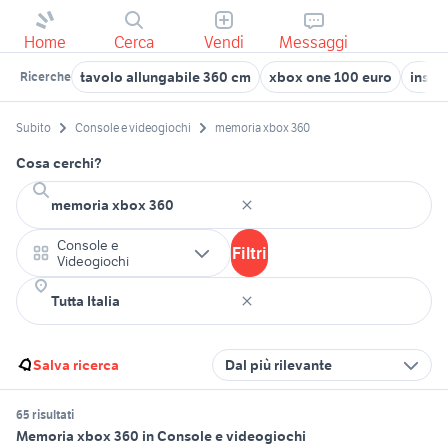
Home
Cerca
Vendi
Messaggi
tavolo allungabile 360 cm
xbox one 100 euro
insta
Ricerche
Subito
Console e videogiochi
memoria xbox 360
Cosa cerchi?
Console e
Filtri
Videogiochi
Salva ricerca
Dal più rilevante
65 risultati
Memoria xbox 360 in Console e videogiochi