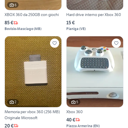
6
XBOX 360 da 250GB con giochi
Hard drive interno per Xbox 360
85 €
15 €
Bovisio-Masciago
(
MB
)
Pianiga
(
VE
)
2
5
Memoria per xbox 360 (256 MB)
Xbox 360
Originale Microsoft
40 €
20 €
Piazza Armerina
(
EN
)