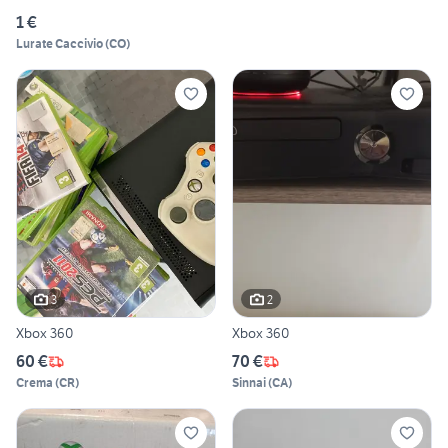
1 €
Lurate Caccivio
(
CO
)
3
2
Xbox 360
Xbox 360
60 €
70 €
Crema
(
CR
)
Sinnai
(
CA
)