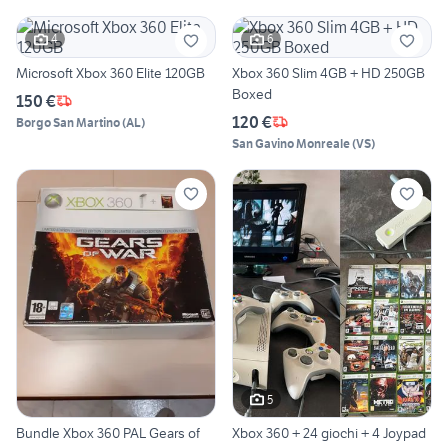
4
6
Microsoft Xbox 360 Elite 120GB
Xbox 360 Slim 4GB + HD 250GB
Boxed
150 €
120 €
Borgo San Martino
(
AL
)
San Gavino Monreale
(
VS
)
5
Bundle Xbox 360 PAL Gears of
Xbox 360 + 24 giochi + 4 Joypad