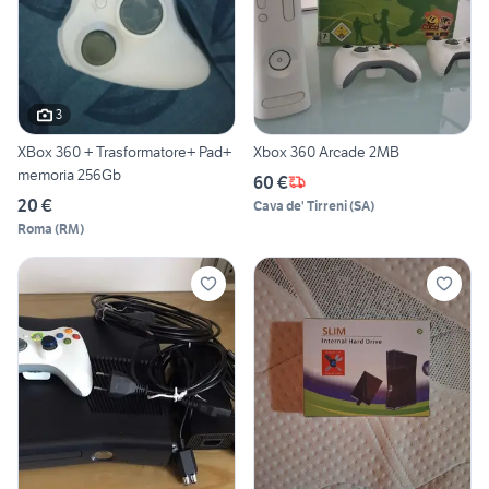
3
XBox 360 + Trasformatore+ Pad+
Xbox 360 Arcade 2MB
memoria 256Gb
60 €
20 €
Cava de' Tirreni
(
SA
)
Roma
(
RM
)