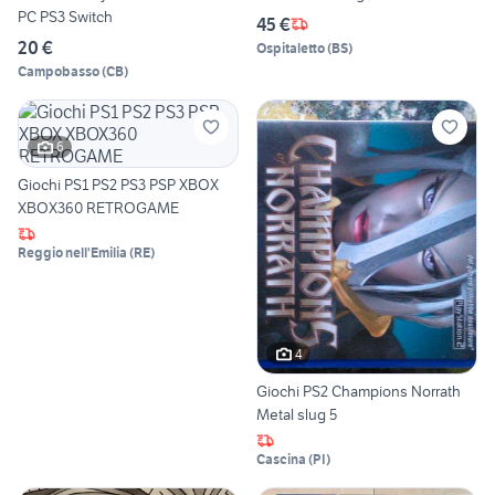
PC PS3 Switch
45 €
20 €
Ospitaletto
(
BS
)
Campobasso
(
CB
)
6
Giochi PS1 PS2 PS3 PSP XBOX
XBOX360 RETROGAME
Reggio nell'Emilia
(
RE
)
4
Giochi PS2 Champions Norrath
Metal slug 5
Cascina
(
PI
)