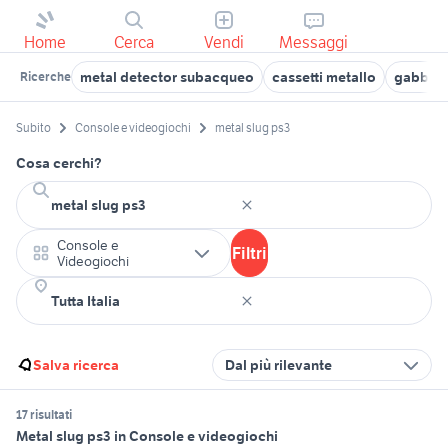
Home
Cerca
Vendi
Messaggi
metal detector subacqueo
cassetti metallo
gabbia 
Ricerche
Subito
Console e videogiochi
metal slug ps3
Cosa cerchi?
Console e
Filtri
Videogiochi
Salva ricerca
Dal più rilevante
17 risultati
Metal slug ps3 in Console e videogiochi