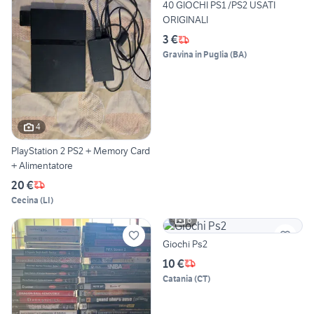
40 GIOCHI PS1 /PS2 USATI
ORIGINALI
3 €
Gravina in Puglia
(
BA
)
4
PlayStation 2 PS2 + Memory Card
+ Alimentatore
20 €
Cecina
(
LI
)
6
Giochi Ps2
10 €
Catania
(
CT
)