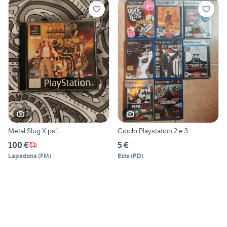
3
6
Metal Slug X ps1
Giochi Playstation 2 e 3
100 €
5 €
Lapedona
(
FM
)
Este
(
PD
)