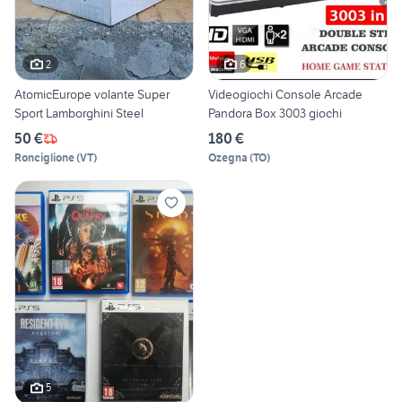
2
6
AtomicEurope volante Super
Videogiochi Console Arcade
Sport Lamborghini Steel
Pandora Box 3003 giochi
50 €
180 €
Ronciglione
(
VT
)
Ozegna
(
TO
)
5