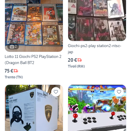
Giochi-ps2-play station2-ntsc-
2
jap
Lotto 11 Giochi PS2 PlayStation 2
20 €
(Dragon Ball BT2
Tivoli
(
RM
)
75 €
Trento
(
TN
)