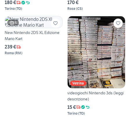
FUNZIONANTE+3 GIOCHI
180 €
170 €
Torino
(
TO
)
Rose
(
CS
)
5
New Nintendo 2DS XL Edizione
Mario Kart
239 €
Roma
(
RM
)
Vetrina
videogiochi Nintendo 3ds (leggi
descrizione)
15 €
Torino
(
TO
)