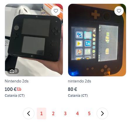
3
Nintendo 2ds
nintendo 2ds
100 €
80 €
Catania
(
CT
)
Catania
(
CT
)
1
2
3
4
5