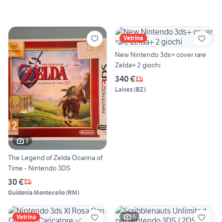
Vetrina
New Nintendo 3ds+ cover rare
Zelda+ 2 giochi
340 €
Laives
(
BZ
)
3
The Legend of Zelda Ocarina of
Time - Nintendo 3DS
30 €
Guidonia Montecelio
(
RM
)
6
Vetrina