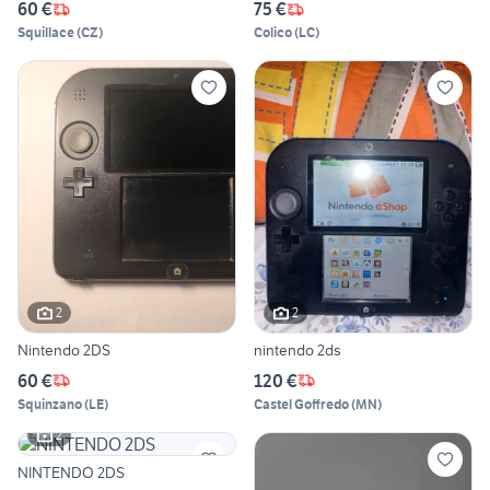
60 €
75 €
Squillace
(
CZ
)
Colico
(
LC
)
2
2
Nintendo 2DS
nintendo 2ds
60 €
120 €
Squinzano
(
LE
)
Castel Goffredo
(
MN
)
2
NINTENDO 2DS