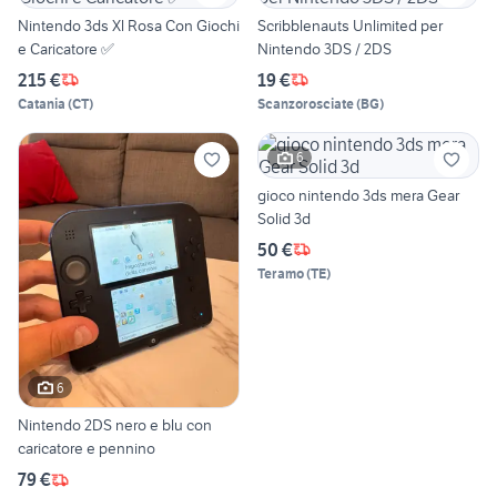
Nintendo 3ds Xl Rosa Con Giochi
Scribblenauts Unlimited per
e Caricatore ✅
Nintendo 3DS / 2DS
215 €
19 €
Catania
(
CT
)
Scanzorosciate
(
BG
)
6
gioco nintendo 3ds mera Gear
Solid 3d
50 €
Teramo
(
TE
)
6
Nintendo 2DS nero e blu con
caricatore e pennino
79 €