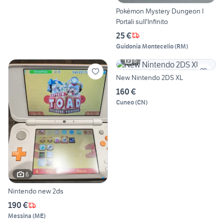
Pokémon Mystery Dungeon I
Portali sull'Infinito
25 €
Guidonia Montecelio
(
RM
)
6
New Nintendo 2DS XL
160 €
Cuneo
(
CN
)
6
Nintendo new 2ds
190 €
Messina
(
ME
)