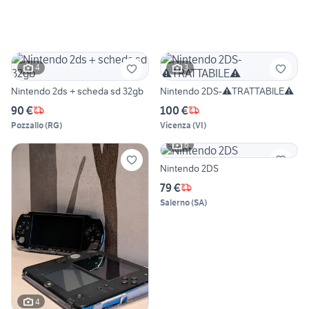
4
3
Nintendo 2ds + scheda sd 32gb
Nintendo 2DS-⚠️TRATTABILE⚠️
90 €
100 €
Pozzallo
(
RG
)
Vicenza
(
VI
)
6
Nintendo 2DS
79 €
Salerno
(
SA
)
4