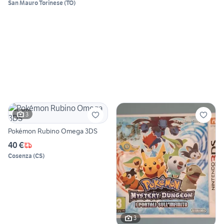
San Mauro Torinese
(
TO
)
3
Pokémon Rubino Omega 3DS
40 €
Cosenza
(
CS
)
3