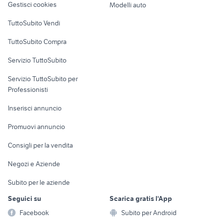
Gestisci cookies
Modelli auto
Case vacanza
TuttoSubito Vendi
Uffici e Locali
TuttoSubito Compra
commerciali
Servizio TuttoSubito
elettronica
per la casa e la
sports e hobby
Servizio TuttoSubito per
persona
Informatica
Animali
Professionisti
Arredamento e
Console e
Accessori per
Casalinghi
Inserisci annuncio
Videogiochi
animali
Elettrodomestici
Promuovi annuncio
Audio/Video
Musica e Film
Giardino e Fai da te
Consigli per la vendita
Fotografia
Libri e Riviste
Abbigliamento e
Negozi e Aziende
Telefonia
Strumenti Musicali
Accessori
Subito per le aziende
Sports
Tutto per i bambini
Seguici su
Scarica gratis l'App
Biciclette
Facebook
Subito per Android