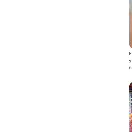
P
2
P