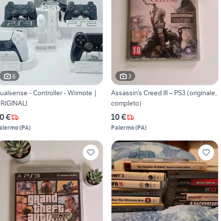
6
3
ualsense - Controller - Wiimote |
Assassin’s Creed III – PS3 (originale,
RIGINALI
completo)
0 €
10 €
alermo
(
PA
)
Palermo
(
PA
)