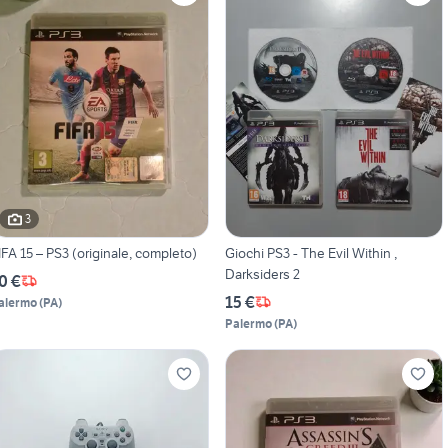
3
IFA 15 – PS3 (originale, completo)
Giochi PS3 - The Evil Within ,
Darksiders 2
0 €
15 €
alermo
(
PA
)
Palermo
(
PA
)