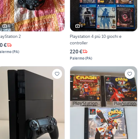
4
6
layStation 2
Playstation 4 più 10 giochi e
controller
0 €
220 €
alermo
(
PA
)
Palermo
(
PA
)