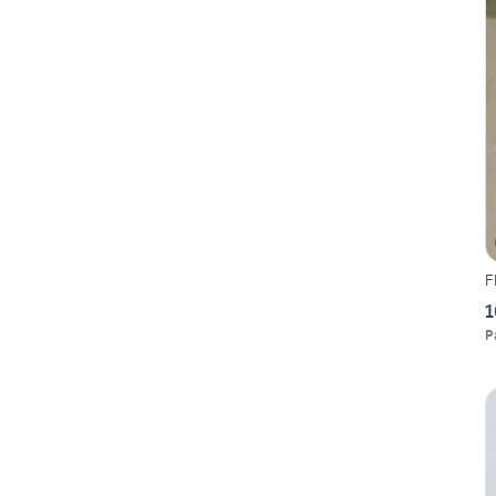
F
1
P