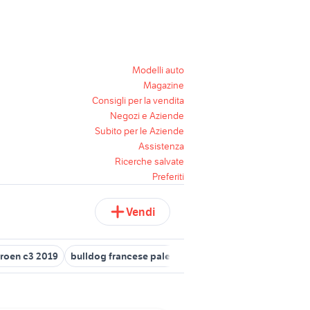
Modelli auto
Magazine
Consigli per la vendita
Negozi e Aziende
Subito per le Aziende
Assistenza
Ricerche salvate
Preferiti
Vendi
troen c3 2019
bulldog francese palermo
dacia sandero Palermo 