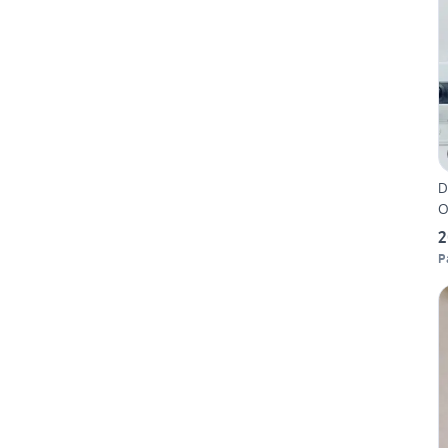
D
O
2
P