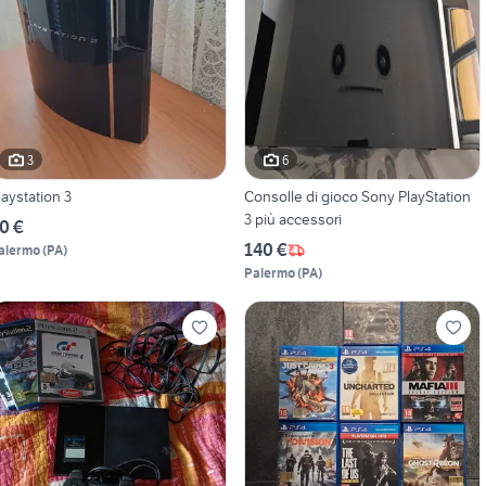
3
6
laystation 3
Consolle di gioco Sony PlayStation
3 più accessori
0 €
140 €
alermo
(
PA
)
Palermo
(
PA
)