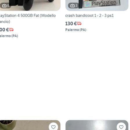
6
3
layStation 4 500GB Fat (Modello
crash bandicoot 1 - 2 - 3 ps1
ancio)
130 €
00 €
Palermo
(
PA
)
alermo
(
PA
)