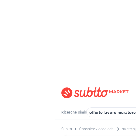
offerte lavoro murator
Ricerche
simili
Subito
Console e videogiochi
palermo 