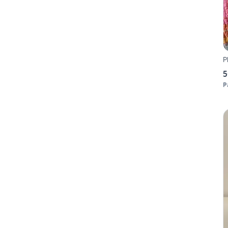
P
5
P