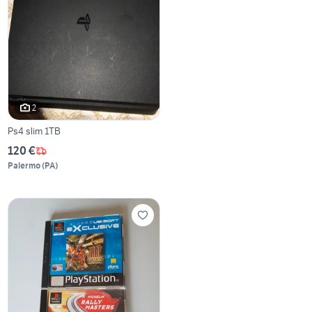
2
Ps4 slim 1TB
120 €
Palermo
(
PA
)