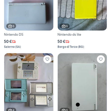
6
6
Nintendo DS
Nintendo ds lite
50 €
50 €
Salerno
(
SA
)
Borgo di Terzo
(
BG
)
4
6