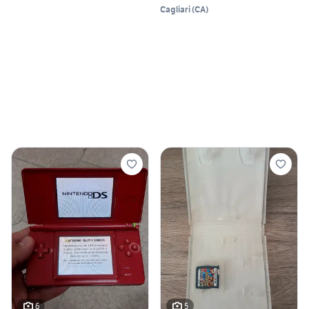
Cagliari
(
CA
)
6
5