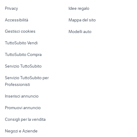
Nautica
lavoro
xbox pesaro
inwizimal
Privacy
Idee regalo
Garage e box
cavo component ps2
gravity rush ps4
Caravan e Camper
Accessibilità
Mappa del sito
Loft, mansarde e
Veicoli commerciali
altro
Gestisci cookies
Modelli auto
Case vacanza
TuttoSubito Vendi
Uffici e Locali
TuttoSubito Compra
commerciali
Servizio TuttoSubito
elettronica
per la casa e la
sports e hobby
Servizio TuttoSubito per
persona
Informatica
Animali
Professionisti
Arredamento e
Console e
Accessori per
Casalinghi
Inserisci annuncio
Videogiochi
animali
Elettrodomestici
Promuovi annuncio
Audio/Video
Musica e Film
Giardino e Fai da te
Consigli per la vendita
Fotografia
Libri e Riviste
Abbigliamento e
Negozi e Aziende
Telefonia
Strumenti Musicali
Accessori