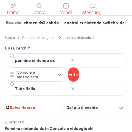
Home
Cerca
Vendi
Messaggi
citroen ds3 cabrio
controller nintendo switch videogi
Ricerche
Subito
Console e videogiochi
pennino nintendo ds
Cosa cerchi?
Console e
Filtri
Videogiochi
Salva ricerca
Dal più rilevante
250 risultati
Pennino nintendo ds in Console e videogiochi