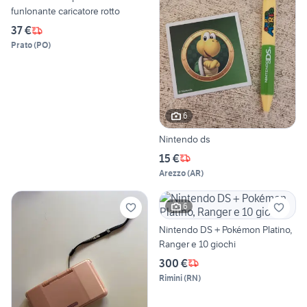
funIonante caricatore rotto
37 €
Prato
(
PO
)
6
Nintendo ds
15 €
Arezzo
(
AR
)
6
Nintendo DS + Pokémon Platino,
Ranger e 10 giochi
300 €
Rimini
(
RN
)