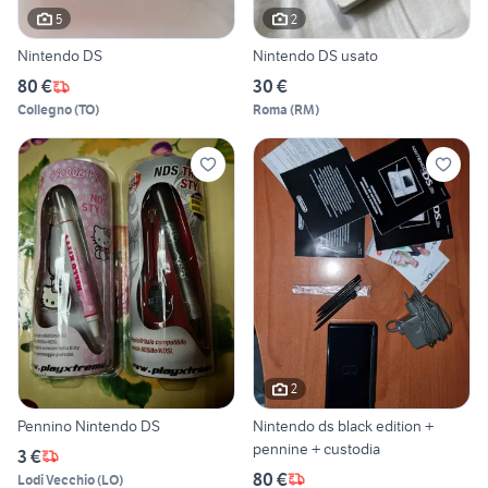
5
2
Nintendo DS
Nintendo DS usato
80 €
30 €
Collegno
(
TO
)
Roma
(
RM
)
2
Pennino Nintendo DS
Nintendo ds black edition +
pennine + custodia
3 €
80 €
Lodi Vecchio
(
LO
)