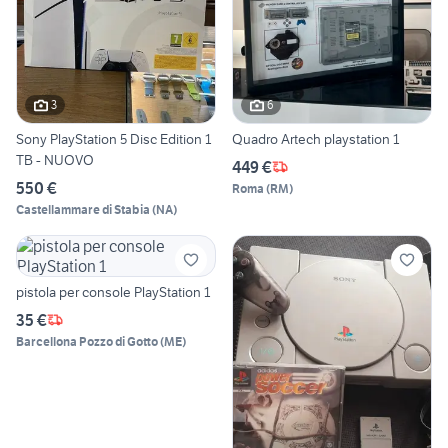
3
6
Sony PlayStation 5 Disc Edition 1
Quadro Artech playstation 1
TB - NUOVO
449 €
550 €
Roma
(
RM
)
Castellammare di Stabia
(
NA
)
pistola per console PlayStation 1
35 €
Barcellona Pozzo di Gotto
(
ME
)