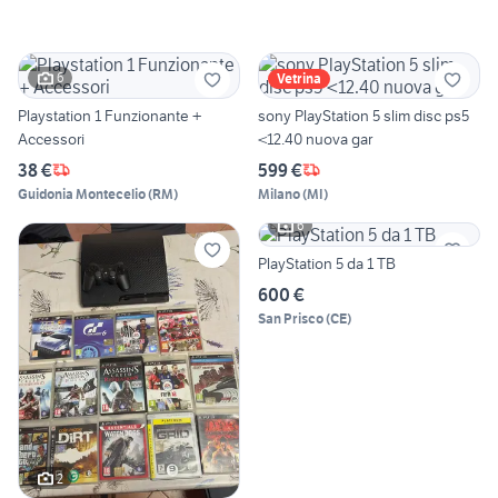
6
Vetrina
Playstation 1 Funzionante +
sony PlayStation 5 slim disc ps5
Accessori
<12.40 nuova gar
38 €
599 €
Guidonia Montecelio
(
RM
)
Milano
(
MI
)
6
PlayStation 5 da 1 TB
600 €
San Prisco
(
CE
)
2