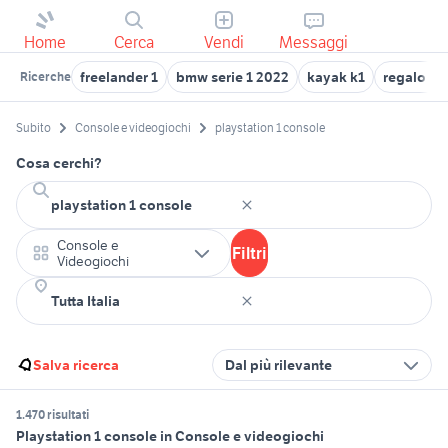
Home
Cerca
Vendi
Messaggi
freelander 1
bmw serie 1 2022
kayak k1
regalo pl
Ricerche
Subito
Console e videogiochi
playstation 1 console
Cosa cerchi?
Console e
Filtri
Videogiochi
Salva ricerca
Dal più rilevante
1.470 risultati
Playstation 1 console in Console e videogiochi