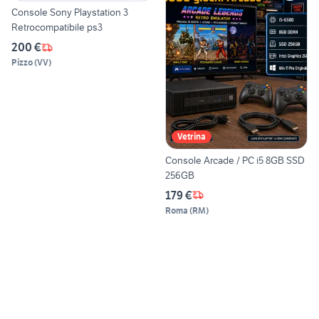
Console Sony Playstation 3
Retrocompatibile ps3
200 €
Pizzo
(
VV
)
Vetrina
Console Arcade / PC i5 8GB SSD
256GB
179 €
Roma
(
RM
)