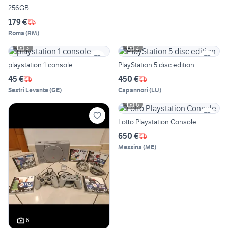
256GB
179 €
Roma
(
RM
)
3
2
playstation 1 console
PlayStation 5 disc edition
45 €
450 €
Sestri Levante
(
GE
)
Capannori
(
LU
)
6
Lotto Playstation Console
650 €
Messina
(
ME
)
6