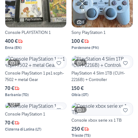
6
Console PLAYSTATION 1
Sony PlayStation 1
400 €
100 €
Enna
(
EN
)
Pordenone
(
PN
)
5
5
Console PlayStation 1 ps1 scph-
PlayStation 4 Slim 1TB (CUH-
7502 + metal Gear
2216B) + Controller
70 €
150 €
Barbania
(
TO
)
Olbia
(
OT
)
5
3
Console PlayStation 1
Console xbox serie xs 1 TB
70 €
250 €
Cisterna di Latina
(
LT
)
Trieste
(
TS
)