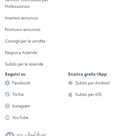
Informatica
Animali
Professionisti
Arredamento e
Console e
Accessori per
Casalinghi
Inserisci annuncio
Videogiochi
animali
Elettrodomestici
Promuovi annuncio
Audio/Video
Musica e Film
Giardino e Fai da te
Consigli per la vendita
Fotografia
Libri e Riviste
Abbigliamento e
Negozi e Aziende
Telefonia
Strumenti Musicali
Accessori
Subito per le aziende
Sports
Tutto per i bambini
Seguici su
Scarica gratis l'App
Biciclette
Facebook
Subito per Android
Collezionismo
TikTok
Subito per iOS
Instagram
YouTube