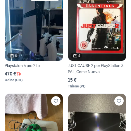
6
4
Playstaion 5 pro 2 tb
JUST CAUSE 2 per PlayStation 3
PAL, Come Nuovo
470 €
15 €
Udine
(
UD
)
Thiene
(
VI
)