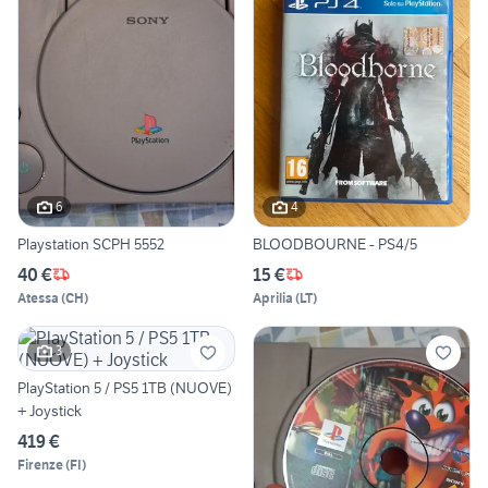
6
4
Playstation SCPH 5552
BLOODBOURNE - PS4/5
40 €
15 €
Atessa
(
CH
)
Aprilia
(
LT
)
3
PlayStation 5 / PS5 1TB (NUOVE)
+ Joystick
419 €
Firenze
(
FI
)