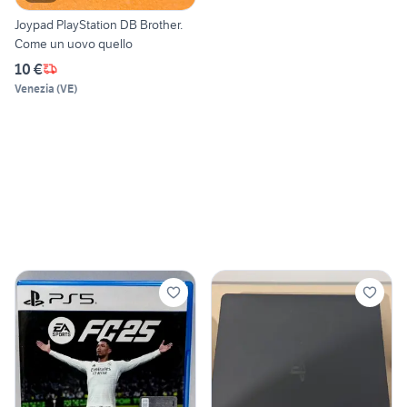
Joypad PlayStation DB Brother.
Come un uovo quello
10 €
Venezia
(
VE
)