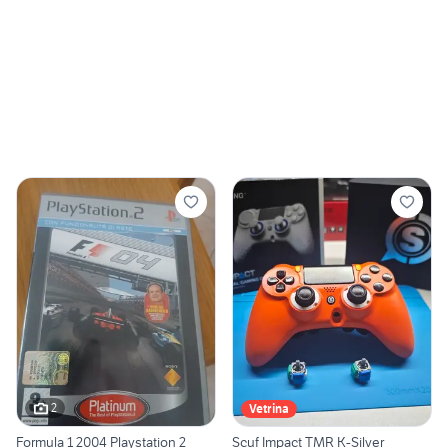
2
Vetrina
Formula 1 2004 Playstation 2
Scuf Impact TMR K-Silver