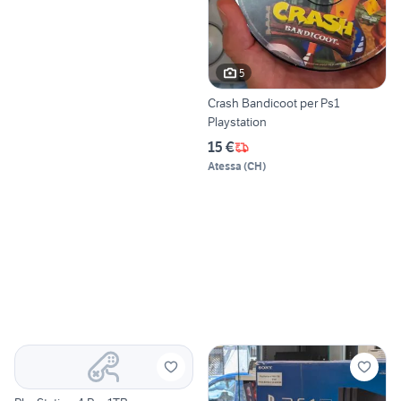
5
Crash Bandicoot per Ps1
Playstation
15 €
Atessa
(
CH
)