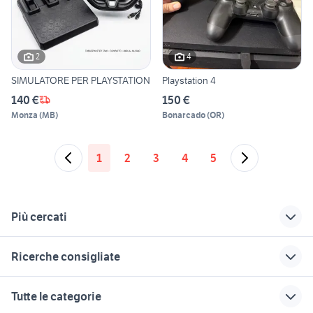
2
4
SIMULATORE PER PLAYSTATION
Playstation 4
140 €
150 €
Monza
(
MB
)
Bonarcado
(
OR
)
1
2
3
4
5
Più cercati
Correlati
Richerche simili
Suggerimenti
Ricerche consigliate
playstation classic
pes 6 ps2
guitar hero ps5
redout
cuffie wireless playstation 4
cuffie playstation
mario kart 8 deluxe
cassette super
Tutte le categorie
usato
nintendo
xbox one 100 euro
call of duty advanced warfare
videogiochi di macchine