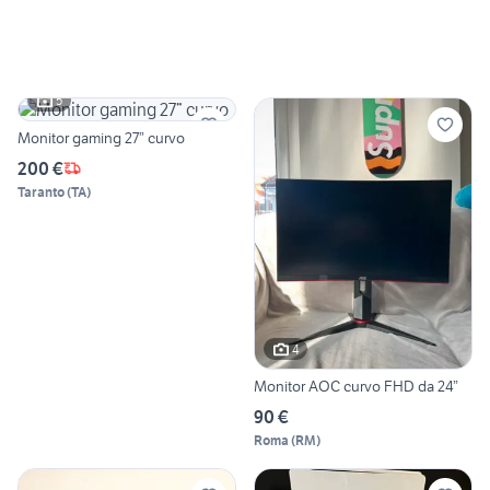
5
Monitor gaming 27” curvo
200 €
Taranto
(
TA
)
4
Monitor AOC curvo FHD da 24”
90 €
Roma
(
RM
)