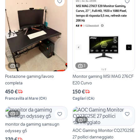
6
3
Postazione gaming/lavoro
Monitor gaming MSI MAG 276CF
completa
E20 Curvo
450 €
150 €
Francavilla al Mare
(
CH
)
Cagliari
(
CA
)
3
5
monitor da gamimg samsugn
AOC Gaming Monitor CQ27G2SE
odyssey g5
27 pollici danneggiato
270 €