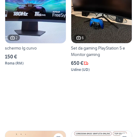
2
6
schermo lg curvo
Set da gaming PlayStation 5 e
Monitor gaming
150 €
650 €
Roma
(
RM
)
Udine
(
UD
)