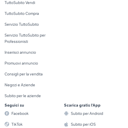
TuttoSubito Vendi
Uffici e Locali
TuttoSubito Compra
commerciali
Servizio TuttoSubito
elettronica
per la casa e la
sports e hobby
Servizio TuttoSubito per
persona
Informatica
Animali
Professionisti
Arredamento e
Console e
Accessori per
Casalinghi
Inserisci annuncio
Videogiochi
animali
Elettrodomestici
Promuovi annuncio
Audio/Video
Musica e Film
Giardino e Fai da te
Consigli per la vendita
Fotografia
Libri e Riviste
Abbigliamento e
Negozi e Aziende
Telefonia
Strumenti Musicali
Accessori
Subito per le aziende
Sports
Tutto per i bambini
Seguici su
Scarica gratis l'App
Biciclette
Facebook
Subito per Android
Collezionismo
TikTok
Subito per iOS