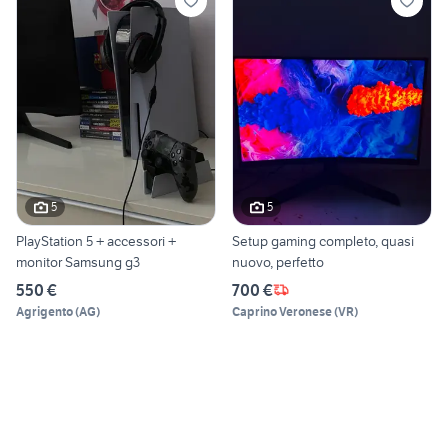
5
5
PlayStation 5 + accessori +
Setup gaming completo, quasi
monitor Samsung g3
nuovo, perfetto
550 €
700 €
Agrigento
(
AG
)
Caprino Veronese
(
VR
)