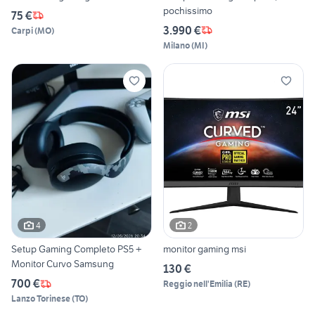
pochissimo
75 €
3.990 €
Carpi
(
MO
)
Milano
(
MI
)
4
2
Setup Gaming Completo PS5 +
monitor gaming msi
Monitor Curvo Samsung
130 €
700 €
Reggio nell'Emilia
(
RE
)
Lanzo Torinese
(
TO
)