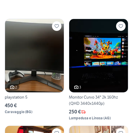
2
3
playstation 5
Monitor Curvo 34" 2k 160hz
(QHD 3440x1440p)
450 €
250 €
Caravaggio
(
BG
)
Lampedusa e Linosa
(
AG
)