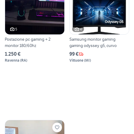
5
4
Postazione pc gaming + 2
Samsung monitor gaming
monitor 180/60hz
gaming odyssey g5, curvo
1.250 €
99 €
Ravenna
(
RA
)
Vittuone
(
MI
)