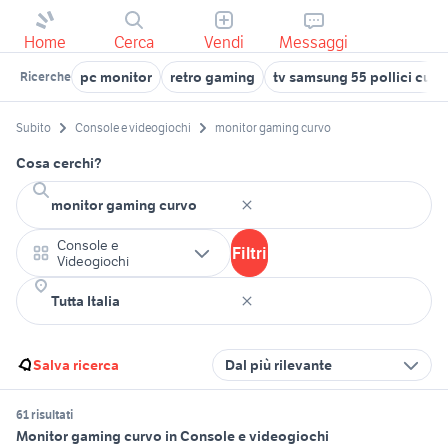
Home
Cerca
Vendi
Messaggi
pc monitor
retro gaming
tv samsung 55 pollici curv
Ricerche
Subito
Console e videogiochi
monitor gaming curvo
Cosa cerchi?
Console e
Filtri
Videogiochi
Salva ricerca
Dal più rilevante
61 risultati
Monitor gaming curvo in Console e videogiochi