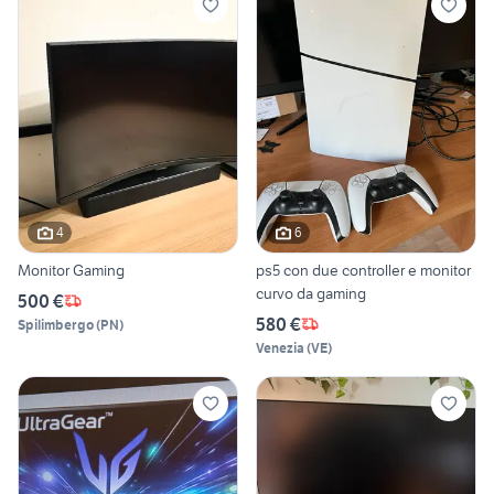
4
6
Monitor Gaming
ps5 con due controller e monitor
curvo da gaming
500 €
580 €
Spilimbergo
(
PN
)
Venezia
(
VE
)