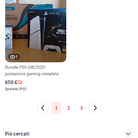
6
Bundle PS5 (08/2025)
postazione gaming completa
650 €
Spoleto
(
PG
)
1
2
3
Più cercati