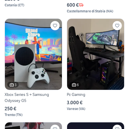
600 €
Catania
(
CT
)
Castellammare di Stabia
(
NA
)
3
6
Xbox Series S + Samsung
Pc Gaming
Odyssey G5
3.000 €
250 €
Varese
(
VA
)
Trento
(
TN
)