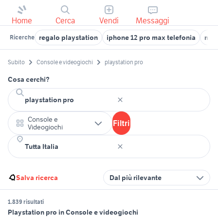
Home
Cerca
Vendi
Messaggi
regalo playstation
iphone 12 pro max telefonia
mac
Ricerche
Subito
Console e videogiochi
playstation pro
Cosa cerchi?
Console e
Filtri
Videogiochi
Salva ricerca
Dal più rilevante
1.839 risultati
Playstation pro in Console e videogiochi