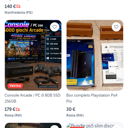
140 €
Manfredonia
(
FG
)
Vetrina
Console Arcade / PC i5 8GB SSD
Box completo Playstation Ps4
256GB
Pro
179 €
30 €
Roma
(
RM
)
Roma
(
RM
)