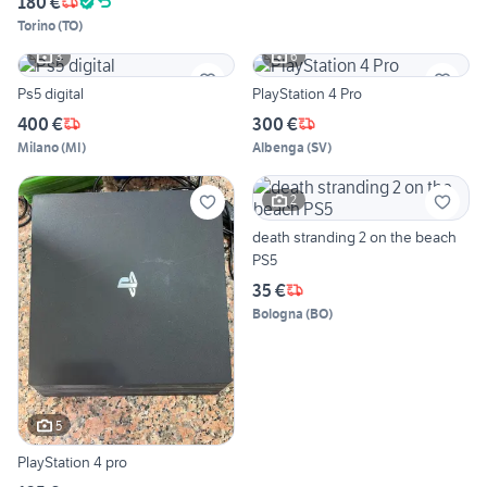
180 €
Torino
(
TO
)
3
6
Ps5 digital
PlayStation 4 Pro
400 €
300 €
Milano
(
MI
)
Albenga
(
SV
)
2
death stranding 2 on the beach
PS5
35 €
Bologna
(
BO
)
5
PlayStation 4 pro