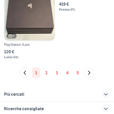
419 €
Firenze
(
FI
)
6
PlayStation 4 pro
120 €
Luino
(
VA
)
1
2
3
4
5
Più cercati
Correlati
Richerche simili
Suggerimenti
Ricerche consigliate
playstation vintage
videogiochi Sassari
wii