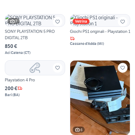
3
Vetrina
SONY PLAYSTATION 5 PRO
Giochi PS1 originali - Playstation 1
DIGITAL 2TB
Cassano d'Adda
(
MI
)
850 €
Aci Catena
(
CT
)
Playstation 4 Pro
200 €
Bari
(
BA
)
6