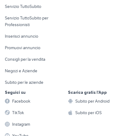
Servizio TuttoSubito
elettronica
per la casa e la
sports e hobby
Servizio TuttoSubito per
persona
Informatica
Animali
Professionisti
Arredamento e
Console e
Accessori per
Casalinghi
Inserisci annuncio
Videogiochi
animali
Elettrodomestici
Promuovi annuncio
Audio/Video
Musica e Film
Giardino e Fai da te
Consigli per la vendita
Fotografia
Libri e Riviste
Abbigliamento e
Negozi e Aziende
Telefonia
Strumenti Musicali
Accessori
Subito per le aziende
Sports
Tutto per i bambini
Seguici su
Scarica gratis l'App
Biciclette
Facebook
Subito per Android
Collezionismo
TikTok
Subito per iOS
Instagram
YouTube