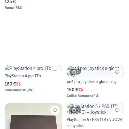
125 €
Roma
(
RM
)
2
PlayStation 4 pro 1Tb
ps4 pro, joystick e gioco play
180 €
150 €
Concamarise
(
VR
)
Colli al Metauro
(
PU
)
3
PlayStation 5 / PS5 1TB (NUOVE)
+ Joystick