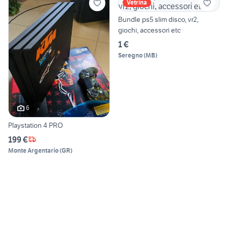
Vetrina
Bundle ps5 slim disco, vr2,
giochi, accessori etc
1 €
Seregno
(
MB
)
6
Playstation 4 PRO
199 €
Monte Argentario
(
GR
)