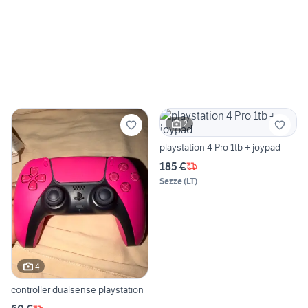
2
playstation 4 Pro 1tb + joypad
185 €
Sezze
(
LT
)
4
controller dualsense playstation