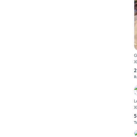
G
X
2
R
L
X
5
T