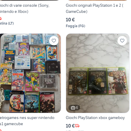
iochi di varie console (Sony,
Giochi originali PlayStation 1 e 2 (
intendo e Xbox)
GameCube)
10 €
atina
(
LT
)
Foggia
(
FG
)
6
etrogames nes super nintendo
Giochi PlayStation xbox gameboy
s1 gamecube
10 €