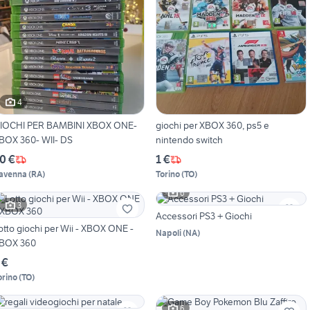
4
IOCHI PER BAMBINI XBOX ONE-
giochi per XBOX 360, ps5 e
BOX 360- WII- DS
nintendo switch
0 €
1 €
avenna
(
RA
)
Torino
(
TO
)
6
3
Accessori PS3 + Giochi
otto giochi per Wii - XBOX ONE -
Napoli
(
NA
)
BOX 360
 €
orino
(
TO
)
6