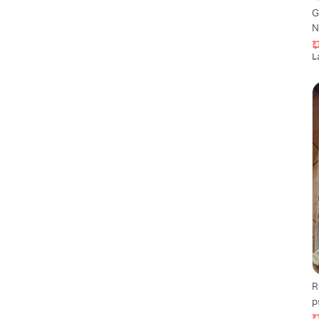
G
N
L
R
p