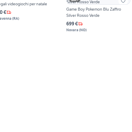
egali videogiochi per natale
Game Boy Pokemon Blu Zaffiro
0 €
Silver Rosso Verde
avenna
(
RA
)
699 €
Novara
(
NO
)