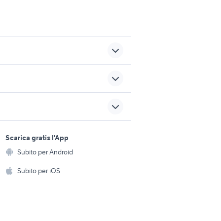
ovincia
resident evil 2 ps4
harry potter playstation 2
sports e hobby
dji 4 drone
a
Scarica gratis l'App
Animali
anca
cod
Subito per Android
ento e
Accessori per animali
hi
Subito per iOS
Musica e Film
omestici
Libri e Riviste
e Fai da te
Strumenti Musicali
amento e