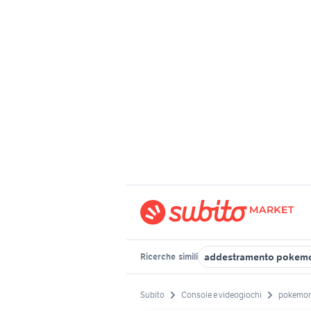
addestramento pokem
Ricerche
simili
Subito
Console e videogiochi
pokemon