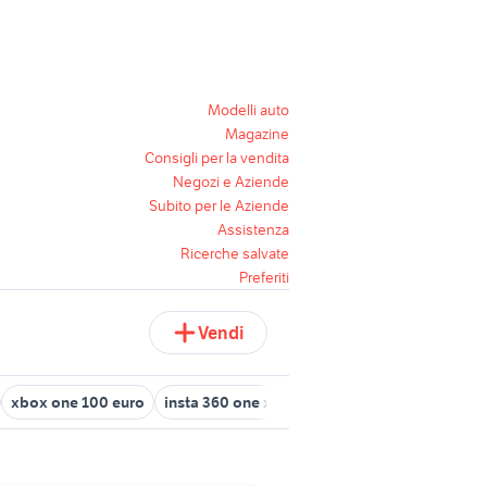
Modelli auto
Magazine
Consigli per la vendita
Negozi e Aziende
Subito per le Aziende
Assistenza
Ricerche salvate
Preferiti
Vendi
xbox one 100 euro
insta 360 one x2
set jungle carte pokemon