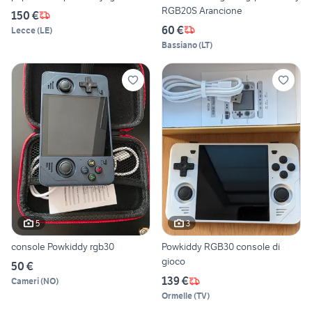
RGB20S Arancione
150 €
60 €
Lecce
(
LE
)
Bassiano
(
LT
)
5
3
console Powkiddy rgb30
Powkiddy RGB30 console di
gioco
50 €
139 €
Cameri
(
NO
)
Ormelle
(
TV
)