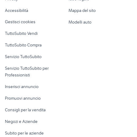
Garage e box
Caravan e Camper
Accessibilità
Mappa del sito
Loft, mansarde e
Veicoli commerciali
altro
Gestisci cookies
Modelli auto
Case vacanza
TuttoSubito Vendi
Uffici e Locali
TuttoSubito Compra
commerciali
Servizio TuttoSubito
elettronica
per la casa e la
sports e hobby
Servizio TuttoSubito per
persona
Informatica
Animali
Professionisti
Arredamento e
Console e
Accessori per
Casalinghi
Inserisci annuncio
Videogiochi
animali
Elettrodomestici
Promuovi annuncio
Audio/Video
Musica e Film
Giardino e Fai da te
Consigli per la vendita
Fotografia
Libri e Riviste
Abbigliamento e
Negozi e Aziende
Telefonia
Strumenti Musicali
Accessori
Subito per le aziende
Sports