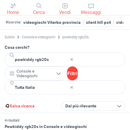
Home
Cerca
Vendi
Messaggi
videogiochi Viterbo provincia
silent hill ps4
videog
Ricerche
Subito
Console e videogiochi
powkiddy rgb20s
Cosa cerchi?
Console e
Filtri
Videogiochi
Salva ricerca
Dal più rilevante
4 risultati
Powkiddy rgb20s in Console e videogiochi