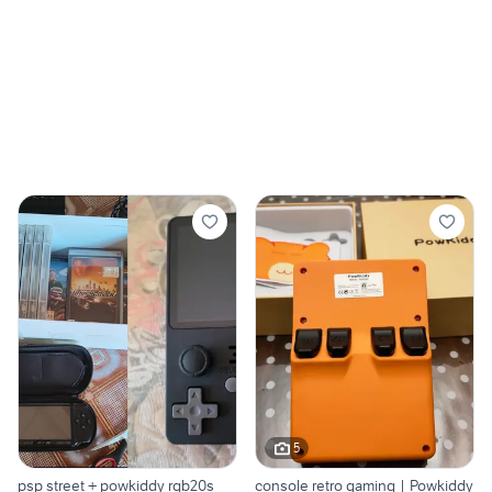
5
psp street + powkiddy rgb20s
console retro gaming | Powkiddy