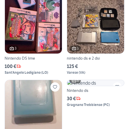
3
3
Nintendo DS lime
nintendo ds e 2 dsi
100 €
125 €
Sant'Angelo Lodigiano
(
LO
)
Varese
(
VA
)
5
Nintendo ds
30 €
Gragnano Trebbiense
(
PC
)