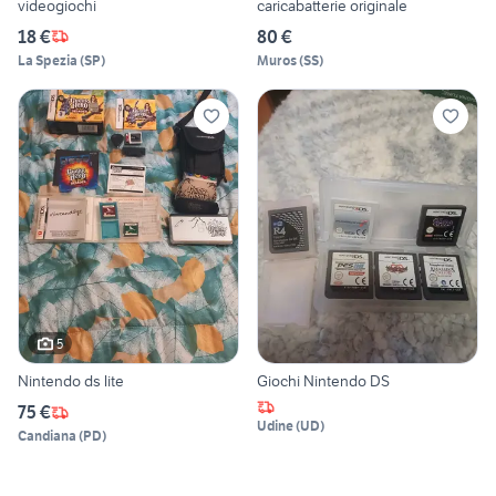
videogiochi
caricabatterie originale
18 €
80 €
La Spezia
(
SP
)
Muros
(
SS
)
5
Nintendo ds lite
Giochi Nintendo DS
75 €
Udine
(
UD
)
Candiana
(
PD
)