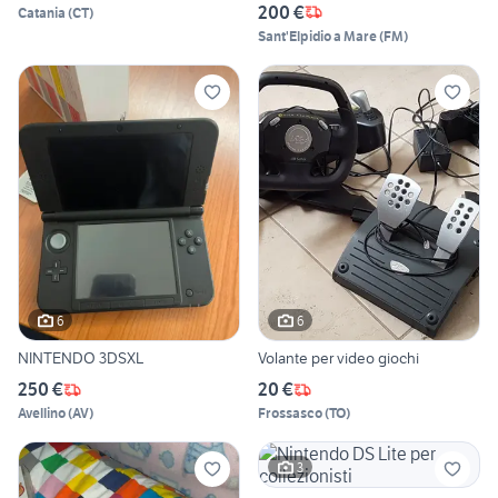
200 €
Catania
(
CT
)
Sant'Elpidio a Mare
(
FM
)
6
6
NINTENDO 3DSXL
Volante per video giochi
250 €
20 €
Avellino
(
AV
)
Frossasco
(
TO
)
3