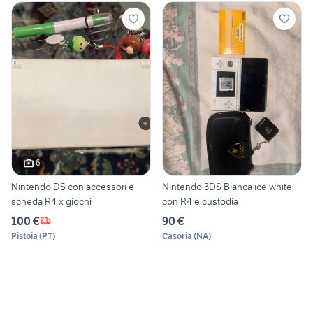
6
Nintendo DS con accessori e
Nintendo 3DS Bianca ice white
scheda R4 x giochi
con R4 e custodia
100 €
90 €
Pistoia
(
PT
)
Casoria
(
NA
)