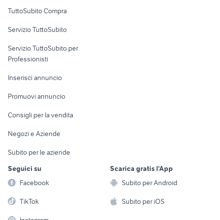
Uffici e Locali
TuttoSubito Compra
commerciali
Servizio TuttoSubito
elettronica
per la casa e la
sports e hobby
Servizio TuttoSubito per
persona
Informatica
Animali
Professionisti
Arredamento e
Console e
Accessori per
Casalinghi
Inserisci annuncio
Videogiochi
animali
Elettrodomestici
Promuovi annuncio
Audio/Video
Musica e Film
Giardino e Fai da te
Consigli per la vendita
Fotografia
Libri e Riviste
Abbigliamento e
Negozi e Aziende
Telefonia
Strumenti Musicali
Accessori
Subito per le aziende
Sports
Tutto per i bambini
Seguici su
Scarica gratis l'App
Biciclette
Facebook
Subito per Android
Collezionismo
TikTok
Subito per iOS
Instagram