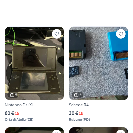
5
2
Nintendo Dsi Xl
Schede R4
60 €
20 €
Orta di Atella
(
CE
)
Rubano
(
PD
)