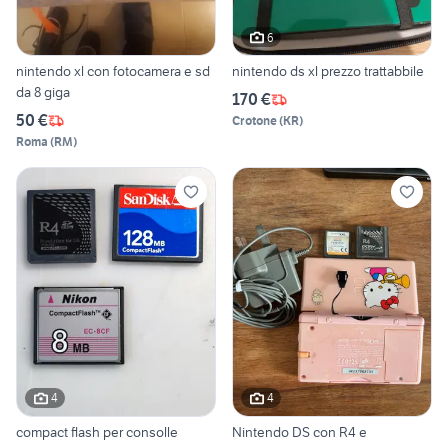
6
nintendo xl con fotocamera e sd
nintendo ds xl prezzo trattabbile
da 8 giga
170 €
50 €
Crotone
(
KR
)
Roma
(
RM
)
4
4
compact flash per consolle
Nintendo DS con R4 e