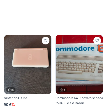
6
6
Nintendo Ds lite
Commodore 64 C boxato scheda
250466 e sid R4AR!
90 €