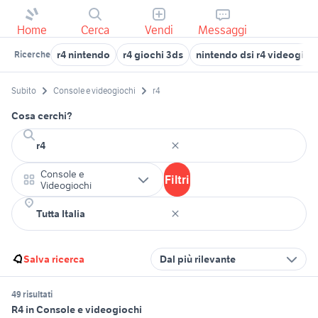
Home
Cerca
Vendi
Messaggi
r4 nintendo
r4 giochi 3ds
nintendo dsi r4 videogioc
Ricerche
Subito
Console e videogiochi
r4
Cosa cerchi?
Console e
Filtri
Videogiochi
Salva ricerca
Dal più rilevante
49 risultati
R4 in Console e videogiochi