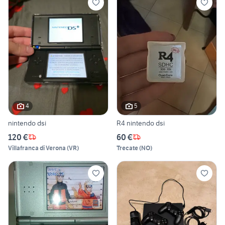
4
5
nintendo dsi
R4 nintendo dsi
120 €
60 €
Villafranca di Verona
(
VR
)
Trecate
(
NO
)