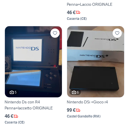
Penna+Laccio ORIGINALE
46 €
Caserta
(
CE
)
5
6
Nintendo Ds con R4
Nintendo DSi +Gioco r4
Penna+laccetto ORIGINALE
99 €
46 €
Castel Gandolfo
(
RM
)
Caserta
(
CE
)