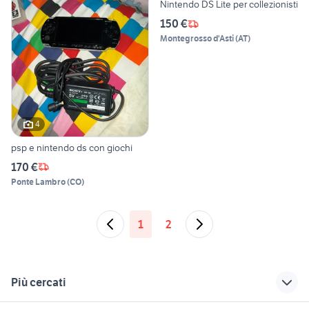
Nintendo DS Lite per collezionisti
150 €
Montegrosso d'Asti
(
AT
)
4
psp e nintendo ds con giochi
170 €
Ponte Lambro
(
CO
)
1
2
Più cercati