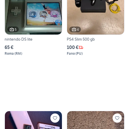
5
4
nintendo DS lite
PS4 Slim 500 gb
65 €
100 €
Roma
(
RM
)
Fano
(
PU
)