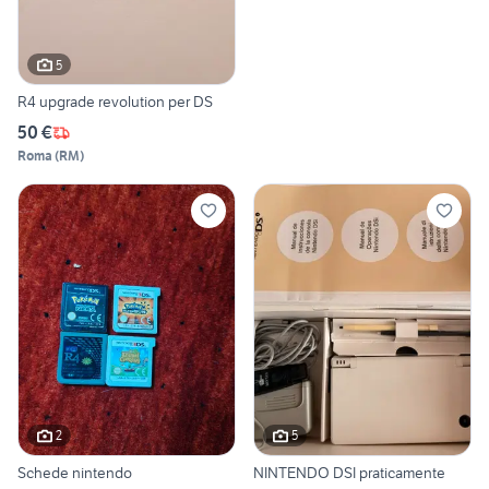
5
R4 upgrade revolution per DS
50 €
Roma
(
RM
)
2
5
Schede nintendo
NINTENDO DSI praticamente