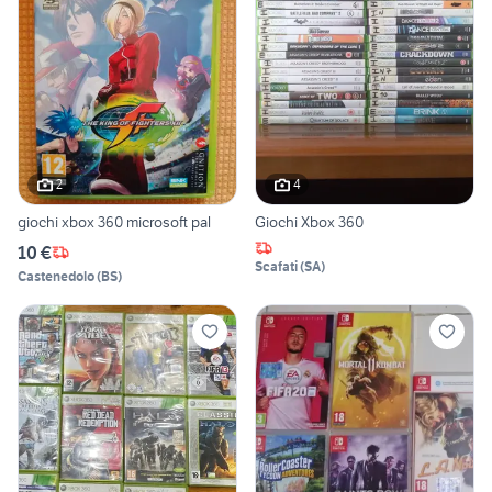
2
4
giochi xbox 360 microsoft pal
Giochi Xbox 360
10 €
Scafati
(
SA
)
Castenedolo
(
BS
)