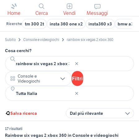
Home
Cerca
Vendi
Messaggi
tm 300 2t
insta 360 one x2
insta360 x3
bmw a2
Ricerche
Subito
Console e videogiochi
rainbow six vegas 2 xbox 360
Cosa cerchi?
Console e
Filtri
Videogiochi
Salva ricerca
Dal più rilevante
17 risultati
Rainbow six vegas 2 xbox 360 in Console e videogiochi