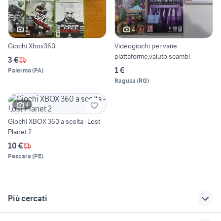
2
4
Giochi Xbox360
Videogiochi per varie
piattaforme,valuto scambi
3 €
1 €
Palermo
(
PA
)
Ragusa
(
RG
)
4
Giochi XBOX 360 a scelta -Lost
Planet 2
10 €
Pescara
(
PE
)
Più cercati
Correlati
Richerche simili
Suggerimenti