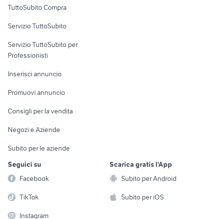
Uffici e Locali
TuttoSubito Compra
commerciali
Servizio TuttoSubito
elettronica
per la casa e la
sports e hobby
Servizio TuttoSubito per
persona
Informatica
Animali
Professionisti
Arredamento e
Console e
Accessori per
Casalinghi
Inserisci annuncio
Videogiochi
animali
Elettrodomestici
Promuovi annuncio
Audio/Video
Musica e Film
Giardino e Fai da te
Consigli per la vendita
Fotografia
Libri e Riviste
Abbigliamento e
Negozi e Aziende
Telefonia
Strumenti Musicali
Accessori
Subito per le aziende
Sports
Tutto per i bambini
Seguici su
Scarica gratis l'App
Biciclette
Facebook
Subito per Android
Collezionismo
TikTok
Subito per iOS
Instagram