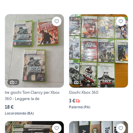
2
2
tre giochi Tom Clancy per Xbox
Giochi Xbox 360
360 - Leggere la de
3 €
18 €
Palermo
(
PA
)
Locorotondo
(
BA
)