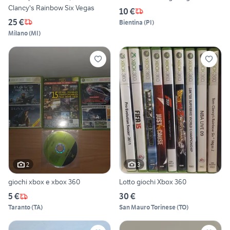
Clancy's Rainbow Six Vegas
10 €
25 €
Bientina
(
PI
)
Milano
(
MI
)
2
3
giochi xbox e xbox 360
Lotto giochi Xbox 360
5 €
30 €
Taranto
(
TA
)
San Mauro Torinese
(
TO
)