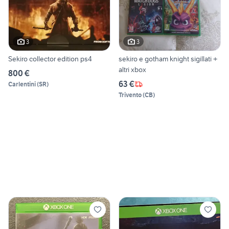
3
3
Sekiro collector edition ps4
sekiro e gotham knight sigillati +
altri xbox
800 €
63 €
Carlentini
(
SR
)
Trivento
(
CB
)