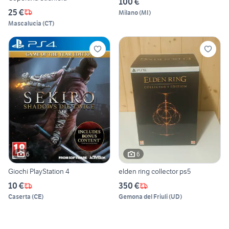
100 €
25 €
Milano
(
MI
)
Mascalucia
(
CT
)
6
6
Giochi PlayStation 4
elden ring collector ps5
10 €
350 €
Caserta
(
CE
)
Gemona del Friuli
(
UD
)