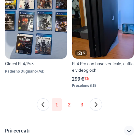
6
Giochi Ps4/Ps5
Ps4 Pro con base verticale, cuffia
e videogiochi.
Paderno Dugnano
(
MI
)
299 €
Frosolone
(
IS
)
1
2
3
Più cercati