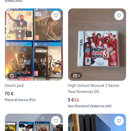
Roma
(
RM
)
2
6
Giochi ps4
High School Musical 3 Senior
Year Nintendo DS.
70 €
5 €
Piove di Sacco
(
PD
)
San Giovanni Valdarno
(
AR
)