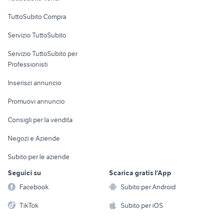
Uffici e Locali
TuttoSubito Compra
commerciali
Servizio TuttoSubito
elettronica
per la casa e la
sports e hobby
Servizio TuttoSubito per
persona
Informatica
Animali
Professionisti
Arredamento e
Console e
Accessori per
Casalinghi
Inserisci annuncio
Videogiochi
animali
Elettrodomestici
Promuovi annuncio
Audio/Video
Musica e Film
Giardino e Fai da te
Consigli per la vendita
Fotografia
Libri e Riviste
Abbigliamento e
Negozi e Aziende
Telefonia
Strumenti Musicali
Accessori
Subito per le aziende
Sports
Tutto per i bambini
Seguici su
Scarica gratis l'App
Biciclette
Facebook
Subito per Android
Collezionismo
TikTok
Subito per iOS