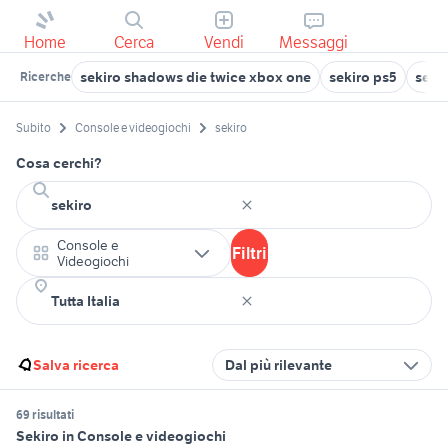
Home
Cerca
Vendi
Messaggi
sekiro shadows die twice xbox one
sekiro ps5
seki
Ricerche
Subito
Console e videogiochi
sekiro
Cosa cerchi?
Console e
Filtri
Videogiochi
Salva ricerca
Dal più rilevante
69 risultati
Sekiro in Console e videogiochi