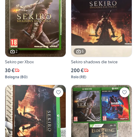
2
6
Sekiro per Xbox
Sekiro shadows die twice
30 €
200 €
Bologna
(
BO
)
Rolo
(
RE
)