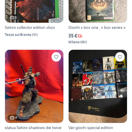
5
Sekiro collector edition xbox
Giochi x box one , x box series x
Tezze sul Brenta
(
VI
)
35 €
Milano
(
MI
)
4
statua Sekiro shadows die twice
Vari giochi special edition