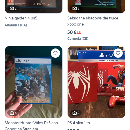
2
3
Ninja gaiden 4 ps5
Sekiro the shadows die twice
xbox one
Altamura
(
BA
)
50 €
Carinola
(
CE
)
4
4
Monster Hunter Wilds Ps5 con
PS 4 slim 1 tb
Copertina Straniera