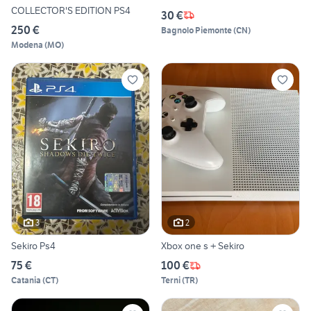
COLLECTOR'S EDITION PS4
30 €
250 €
Bagnolo Piemonte
(
CN
)
Modena
(
MO
)
3
2
Sekiro Ps4
Xbox one s + Sekiro
75 €
100 €
Catania
(
CT
)
Terni
(
TR
)