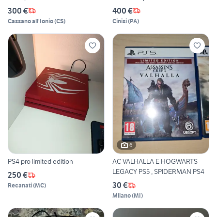
300 €
400 €
Cassano all'Ionio
(
CS
)
Cinisi
(
PA
)
6
PS4 pro limited edition
AC VALHALLA E HOGWARTS
LEGACY PS5 , SPIDERMAN PS4
250 €
30 €
Recanati
(
MC
)
Milano
(
MI
)