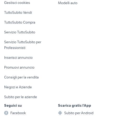
Gestisci cookies
Modelli auto
Case vacanza
TuttoSubito Vendi
Uffici e Locali
TuttoSubito Compra
commerciali
Servizio TuttoSubito
elettronica
per la casa e la
sports e hobby
Servizio TuttoSubito per
persona
Informatica
Animali
Professionisti
Arredamento e
Console e
Accessori per
Casalinghi
Inserisci annuncio
Videogiochi
animali
Elettrodomestici
Promuovi annuncio
Audio/Video
Musica e Film
Giardino e Fai da te
Consigli per la vendita
Fotografia
Libri e Riviste
Abbigliamento e
Negozi e Aziende
Telefonia
Strumenti Musicali
Accessori
Subito per le aziende
Sports
Tutto per i bambini
Seguici su
Scarica gratis l'App
Biciclette
Facebook
Subito per Android