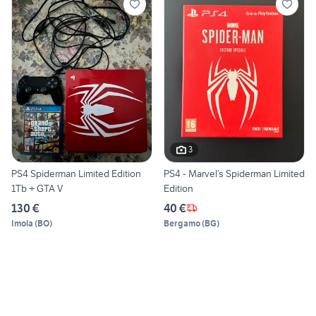
3
PS4 Spiderman Limited Edition
PS4 - Marvel’s Spiderman Limited
1Tb + GTA V
Edition
130 €
40 €
Imola
(
BO
)
Bergamo
(
BG
)