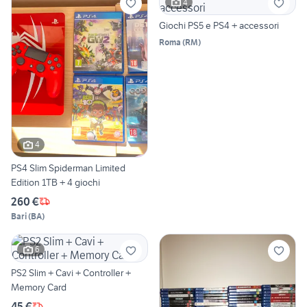
4
Giochi PS5 e PS4 + accessori
Roma
(
RM
)
4
PS4 Slim Spiderman Limited
Edition 1TB + 4 giochi
260 €
Bari
(
BA
)
6
PS2 Slim + Cavi + Controller +
Memory Card
45 €