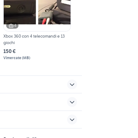
4
Xbox 360 con 4 telecomandi e 13
giochi
150 €
Vimercate
(
MB
)
mercatino usato videogiochi
videogiochi Squinzano
sports e hobby
epic battle fantasy 3