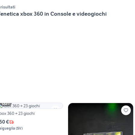
 risultati
enetica xbox 360 in Console e videogiochi
6
box 360 + 23 giochi
50 €
aigueglia
(
SV
)