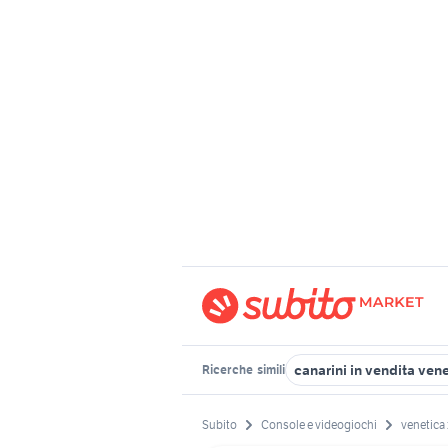
canarini in vendita ven
Ricerche
simili
Subito
Console e videogiochi
venetica