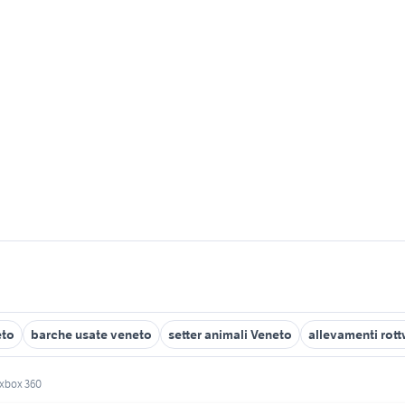
eto
barche usate veneto
setter animali Veneto
allevamenti rott
 xbox 360