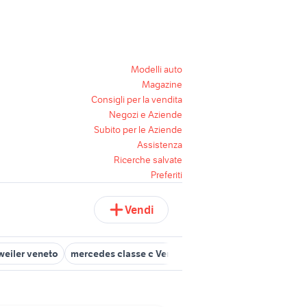
Modelli auto
Magazine
Consigli per la vendita
Negozi e Aziende
Subito per le Aziende
Assistenza
Ricerche salvate
Preferiti
Vendi
weiler veneto
mercedes classe c Veneto
ebike usata veneto
in