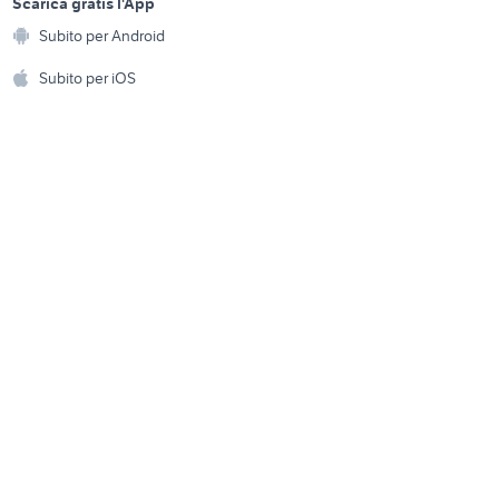
a
Scarica gratis l'App
Animali
ammare di
Subito per Android
stalker gioco
ento e
Accessori per animali
hi
Subito per iOS
Musica e Film
omestici
Libri e Riviste
e Fai da te
Strumenti Musicali
amento e
ri
Sports
 i bambini
Biciclette
Collezionismo