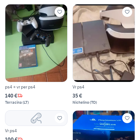
ps4 + vr per ps4
Vr ps4
140 €
35 €
Terracina
(
LT
)
Nichelino
(
TO
)
Vr ps4
100 €