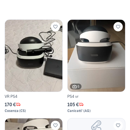
6
VR PS4
PS4 vr
170 €
105 €
Cosenza
(
CS
)
Canicatti'
(
AG
)