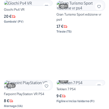
3
Giochi Ps4 VR
Gran Turismo Sport edizione vr
20 €
ps4
Gambolo'
(
PV
)
17 €
Trieste
(
TS
)
6
2
Tekken 7 PS4
Farpoint PlayStation VR PS4
9 €
8 €
Figline e Incisa Valdarno
(
FI
)
Mornago
(
VA
)