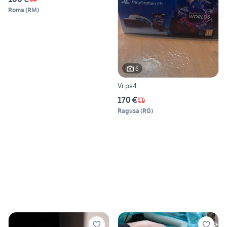
Roma
(
RM
)
6
Vr ps4
170 €
Ragusa
(
RG
)