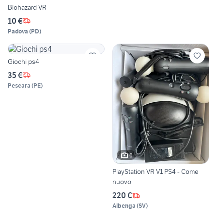
Biohazard VR
10 €
Padova
(
PD
)
Giochi ps4
35 €
Pescara
(
PE
)
6
PlayStation VR V1 PS4 - Come
nuovo
220 €
Albenga
(
SV
)