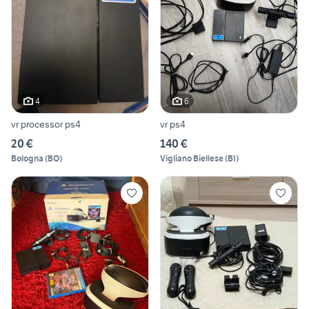
4
6
vr processor ps4
vr ps4
20 €
140 €
Bologna
(
BO
)
Vigliano Biellese
(
BI
)