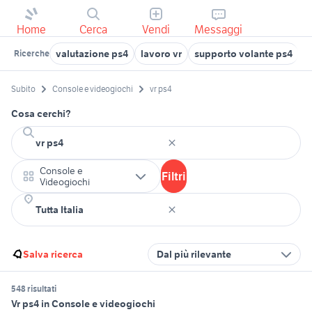
Home
Cerca
Vendi
Messaggi
valutazione ps4
lavoro vr
supporto volante ps4
p
Ricerche
Subito
Console e videogiochi
vr ps4
Cosa cerchi?
Console e
Filtri
Videogiochi
Salva ricerca
Dal più rilevante
548 risultati
Vr ps4 in Console e videogiochi