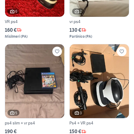
6
2
VR ps4
vr ps4
160 €
130 €
Misilmeri
(
PA
)
Partinico
(
PA
)
5
3
ps4 slim + vr ps4
Ps4 + VR ps4
190 €
150 €