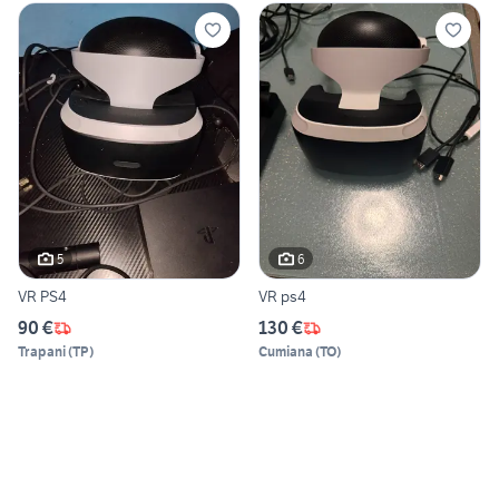
5
6
VR PS4
VR ps4
90 €
130 €
Trapani
(
TP
)
Cumiana
(
TO
)