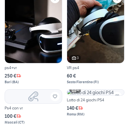
3
ps4+vr
VR ps4
250 €
60 €
Bari
(
BA
)
Sesto Fiorentino
(
FI
)
4
Lotto di 24 giochi PS4
140 €
Ps4 con vr
Roma
(
RM
)
100 €
Mascali
(
CT
)