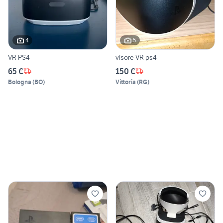
4
5
VR PS4
visore VR ps4
65 €
150 €
Bologna
(
BO
)
Vittoria
(
RG
)