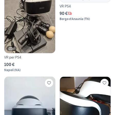
VR PS4
90 €
Borgo d'Anaunia
(
TN
)
6
VR per PS4
100 €
Napoli
(
NA
)