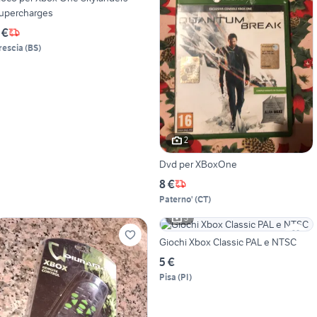
upercharges
 €
rescia
(
BS
)
2
Dvd per XBoxOne
8 €
Paterno'
(
CT
)
3
Giochi Xbox Classic PAL e NTSC
5 €
Pisa
(
PI
)