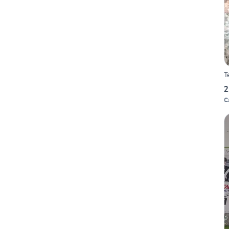
T
2
C