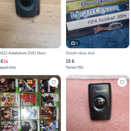
3
3421-Adattatore DVD Xbox
Giochi xbox dvd
 €
15 €
apoli
(
NA
)
Torino
(
TO
)