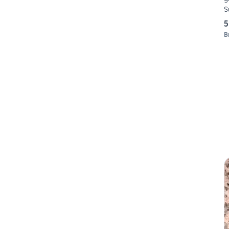
S
5
B