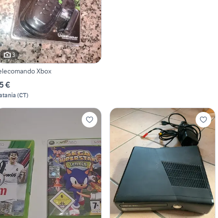
3
elecomando Xbox
5 €
atania
(
CT
)