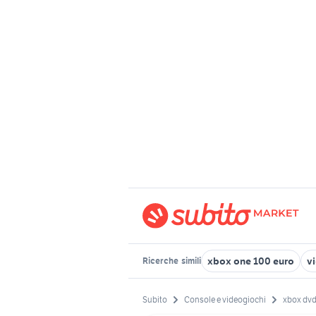
xbox one 100 euro
v
Ricerche
simili
Subito
Console e videogiochi
xbox dv