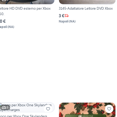
ettore HD DVD esterno per Xbox
3145-Adattatore Lettore DVD Xbox
60.
3 €
0 €
Napoli
(
NA
)
apoli
(
NA
)
3
oco per Xbox One Skylanders