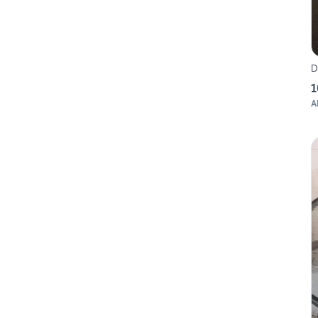
D
1
A