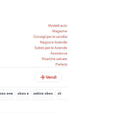
Modelli auto
Magazine
Consigli per la vendita
Negozi e Aziende
Subito per le Aziende
Assistenza
Ricerche salvate
Preferiti
Vendi
xbox one
xbox e
sekiro xbox
xbox kinect
xbox one compatib