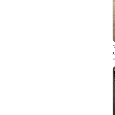
*
3
N