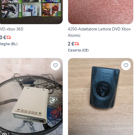
VD xbox 360
4250-Adattatore Lettore DVD Xbox
Atomic
0 €
2 €
lleghe
(
BL
)
Caserta
(
CE
)
2