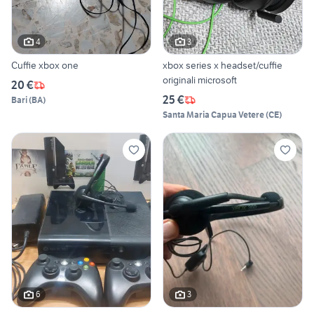
4
3
Cuffie xbox one
xbox series x headset/cuffie
originali microsoft
20 €
25 €
Bari
(
BA
)
Santa Maria Capua Vetere
(
CE
)
6
3