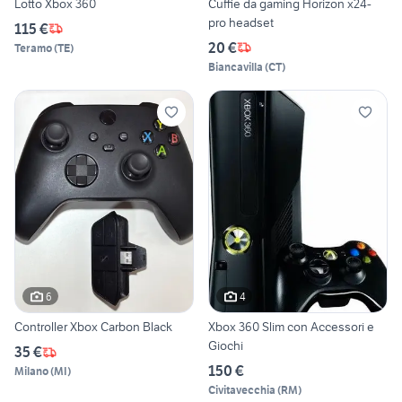
Lotto Xbox 360
Cuffie da gaming Horizon x24-
pro headset
115 €
20 €
Teramo
(
TE
)
Biancavilla
(
CT
)
6
4
Controller Xbox Carbon Black
Xbox 360 Slim con Accessori e
Giochi
35 €
150 €
Milano
(
MI
)
Civitavecchia
(
RM
)