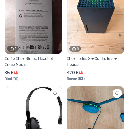
5
6
Cuffie Xbox Stereo Headset -
Xbox series X + Controllers +
Come Nuove
Headset
35 €
420 €
Rieti
(
RI
)
Renon
(
BZ
)