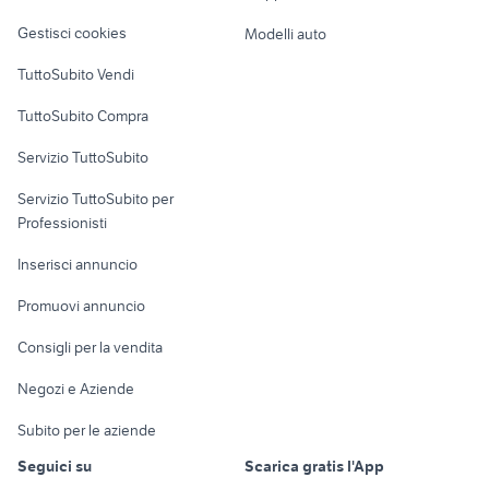
Veicoli commerciali
altro
Gestisci cookies
Modelli auto
Case vacanza
TuttoSubito Vendi
Uffici e Locali
TuttoSubito Compra
commerciali
Servizio TuttoSubito
elettronica
per la casa e la
sports e hobby
Servizio TuttoSubito per
persona
Informatica
Animali
Professionisti
Arredamento e
Console e
Accessori per
Casalinghi
Inserisci annuncio
Videogiochi
animali
Elettrodomestici
Promuovi annuncio
Audio/Video
Musica e Film
Giardino e Fai da te
Consigli per la vendita
Fotografia
Libri e Riviste
Abbigliamento e
Negozi e Aziende
Telefonia
Strumenti Musicali
Accessori
Subito per le aziende
Sports
Tutto per i bambini
Seguici su
Scarica gratis l'App
Biciclette