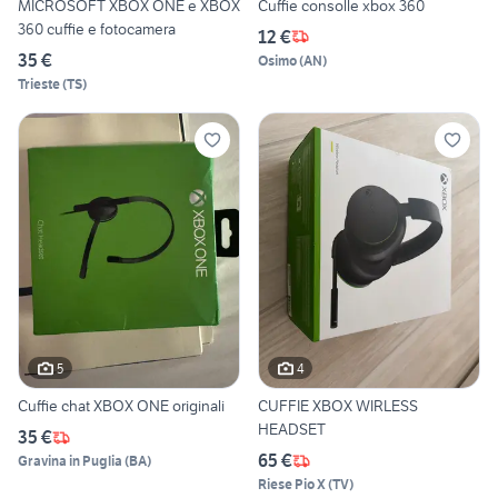
MICROSOFT XBOX ONE e XBOX
Cuffie consolle xbox 360
360 cuffie e fotocamera
12 €
35 €
Osimo
(
AN
)
Trieste
(
TS
)
5
4
Cuffie chat XBOX ONE originali
CUFFIE XBOX WIRLESS
HEADSET
35 €
65 €
Gravina in Puglia
(
BA
)
Riese Pio X
(
TV
)