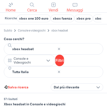
Home
Cerca
Vendi
Messaggi
xbox one 100 euro
xbox faenza
xbox pro
xbox vi
Ricerche
Subito
Console e videogiochi
xbox headset
Cosa cerchi?
Console e
Filtri
Videogiochi
Salva ricerca
Dal più rilevante
57 risultati
Xbox headset in Console e videogiochi