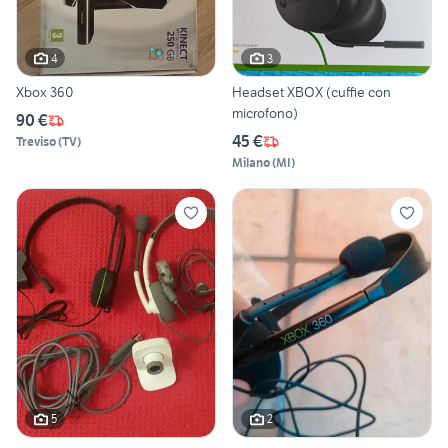
4
3
Xbox 360
Headset XBOX (cuffie con
microfono)
90 €
45 €
Treviso
(
TV
)
Milano
(
MI
)
5
2