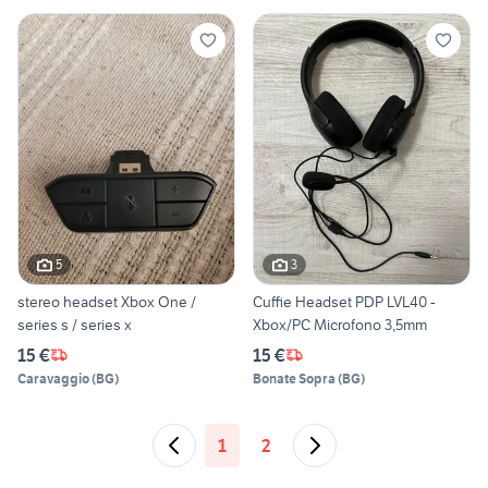
5
3
stereo headset Xbox One /
Cuffie Headset PDP LVL40 -
series s / series x
Xbox/PC Microfono 3,5mm
15 €
15 €
Caravaggio
(
BG
)
Bonate Sopra
(
BG
)
1
2