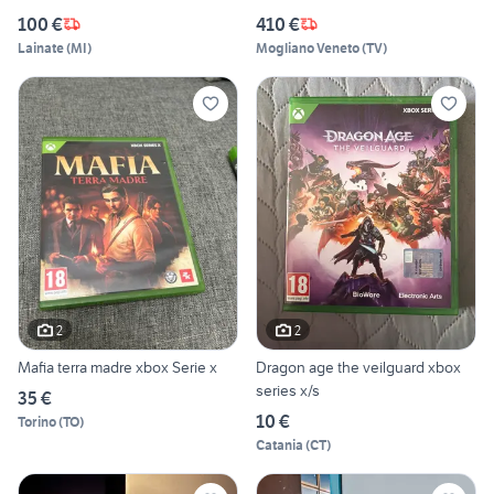
100 €
410 €
Lainate
(
MI
)
Mogliano Veneto
(
TV
)
2
2
Mafia terra madre xbox Serie x
Dragon age the veilguard xbox
series x/s
35 €
10 €
Torino
(
TO
)
Catania
(
CT
)