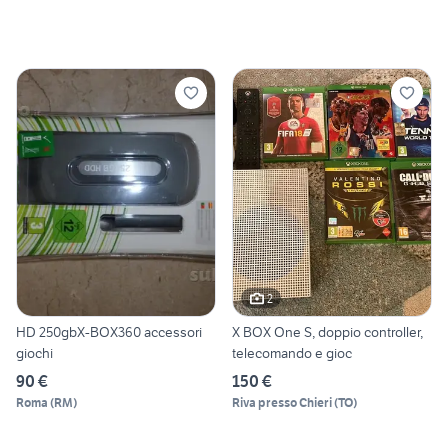
2
HD 250gbX-BOX360 accessori
X BOX One S, doppio controller,
giochi
telecomando e gioc
90 €
150 €
Roma
(
RM
)
Riva presso Chieri
(
TO
)