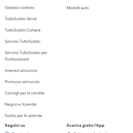
Veicoli commerciali
altro
Gestisci cookies
Modelli auto
Case vacanza
TuttoSubito Vendi
Uffici e Locali
TuttoSubito Compra
commerciali
Servizio TuttoSubito
elettronica
per la casa e la
sports e hobby
Servizio TuttoSubito per
persona
Informatica
Animali
Professionisti
Arredamento e
Console e
Accessori per
Casalinghi
Inserisci annuncio
Videogiochi
animali
Elettrodomestici
Promuovi annuncio
Audio/Video
Musica e Film
Giardino e Fai da te
Consigli per la vendita
Fotografia
Libri e Riviste
Abbigliamento e
Negozi e Aziende
Telefonia
Strumenti Musicali
Accessori
Subito per le aziende
Sports
Tutto per i bambini
Seguici su
Scarica gratis l'App
Biciclette