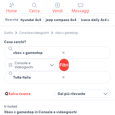
Home
Cerca
Vendi
Messaggi
hyundai 4x4
jeep compass 4x4
iveco daily 4x4 cam
Ricerche
Subito
Console e videogiochi
xbox x gamestop
Cosa cerchi?
Console e
Filtri
Videogiochi
Salva ricerca
Dal più rilevante
8 risultati
Xbox x gamestop in Console e videogiochi