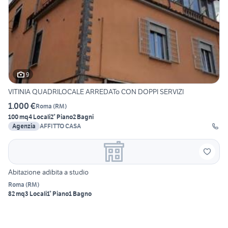
9
VITINIA QUADRILOCALE ARREDATo CON DOPPI SERVIZI
1.000 €
Roma
(
RM
)
100 mq
4 Locali
2° Piano
2 Bagni
Agenzia
AFFITTO CASA
Abitazione adibita a studio
Roma
(
RM
)
82 mq
3 Locali
1° Piano
1 Bagno