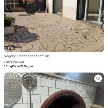
6
Negozio Fregene zona centrale
Fiumicino
(
RM
)
38 mq
Piano T
1 Bagno