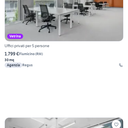
Vetrina
Uffici privati per 5 persone
1.799 €
Fiumicino
(
RM
)
30 mq
Agenzia
Regus