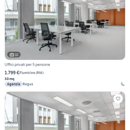
10
Uffici privati per 5 persone
1.799 €
Fiumicino
(
RM
)
30 mq
Agenzia
Regus