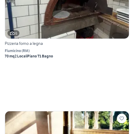
6
Pizzeria forno a legna
Fiumicino
(
RM
)
70 mq
2 Locali
Piano T
1 Bagno