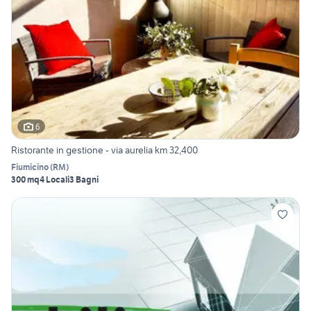
6
Ristorante in gestione - via aurelia km 32,400
Fiumicino
(
RM
)
300 mq
4 Locali
3 Bagni