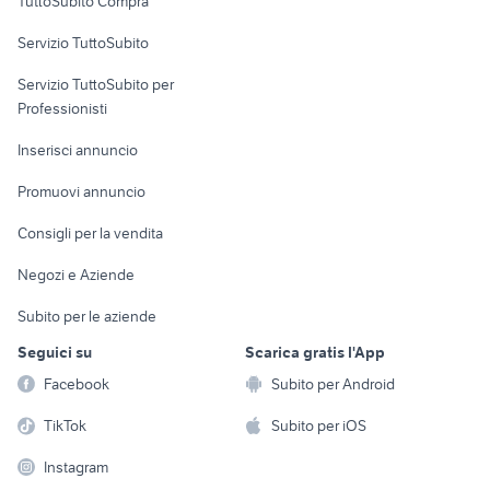
TuttoSubito Compra
commerciali
Servizio TuttoSubito
elettronica
per la casa e la
sports e hobby
Servizio TuttoSubito per
persona
Informatica
Animali
Professionisti
Arredamento e
Console e
Accessori per
Casalinghi
Inserisci annuncio
Videogiochi
animali
Elettrodomestici
Promuovi annuncio
Audio/Video
Musica e Film
Giardino e Fai da te
Consigli per la vendita
Fotografia
Libri e Riviste
Abbigliamento e
Negozi e Aziende
Telefonia
Strumenti Musicali
Accessori
Subito per le aziende
Sports
Tutto per i bambini
Seguici su
Scarica gratis l'App
Biciclette
Facebook
Subito per Android
Collezionismo
TikTok
Subito per iOS
Instagram