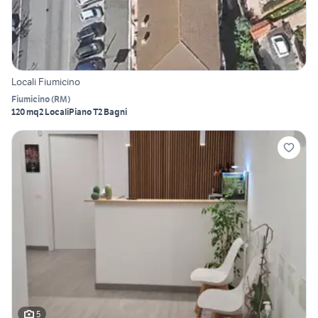
Locali Fiumicino
Fiumicino
(
RM
)
120 mq
2 Locali
Piano T
2 Bagni
5