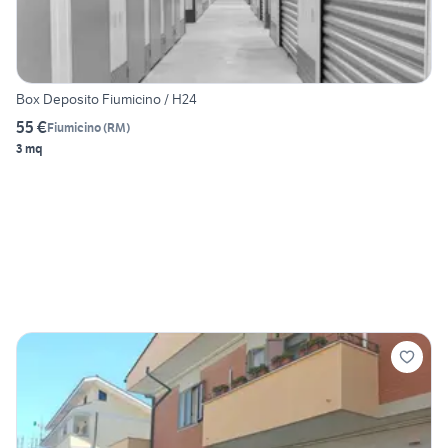
Box Deposito Fiumicino / H24
55 €
Fiumicino
(
RM
)
3 mq