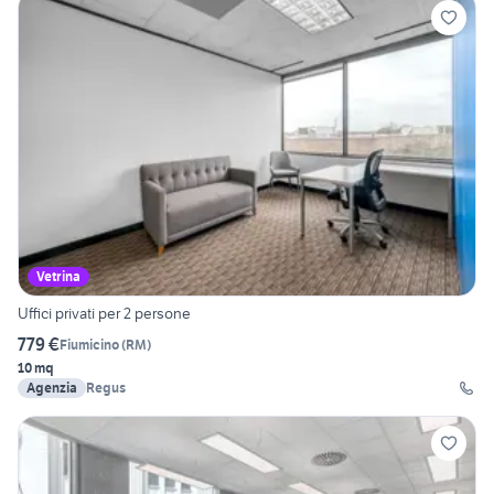
Vetrina
Uffici privati per 2 persone
779 €
Fiumicino
(
RM
)
10 mq
Agenzia
Regus