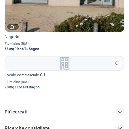
6
Negozio
Fiumicino
(
RM
)
38 mq
Piano T
1 Bagno
Locale commerciale C 1
Fiumicino
(
RM
)
90 mq
2 Locali
1 Bagno
Più cercati
Correlati
Richerche simili
Suggerimenti
Ricerche consigliate