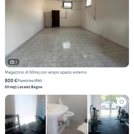
3
Magazzino di 50mq con ampio spazio esterno
800 €
Fiumicino
(
RM
)
50 mq
1 Locale
1 Bagno