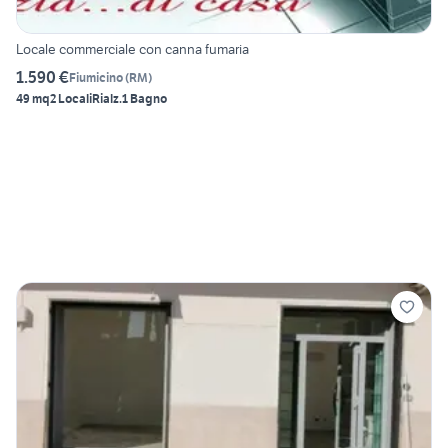
Locale commerciale con canna fumaria
1.590 €
Fiumicino
(
RM
)
49 mq
2 Locali
Rialz.
1 Bagno