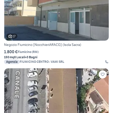
17
Negozio Fiumicino [NocchieriAffACG] (Isola Sacra)
1.800 €
Fiumicino
(
RM
)
150 mq
8 Locali
+3 Bagni
Agenzia
FIUMICINO CENTRO - VAMI SRL