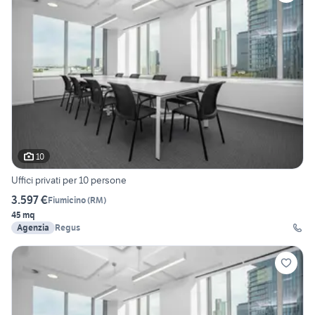
10
Uffici privati per 10 persone
3.597 €
Fiumicino
(
RM
)
45 mq
Agenzia
Regus