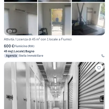
10
Attività / Licenza di 45 m² con 1 locale a Fiumici
600 €
Fiumicino
(
RM
)
45 mq
1 Locale
1 Bagno
Agenzia
Stella Immobiliare