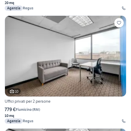
20 mq
Agenzia
Regus
10
Uffici privati per 2 persone
779 €
Fiumicino
(
RM
)
10 mq
Agenzia
Regus