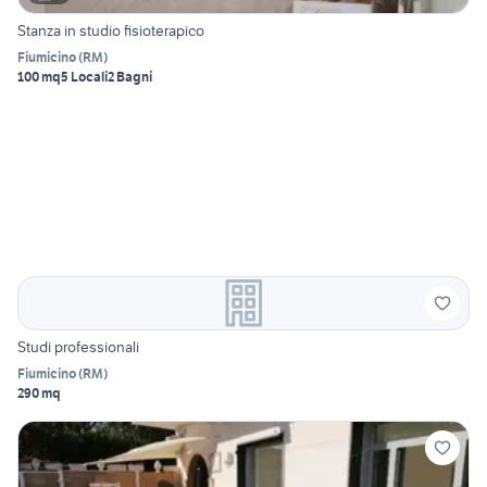
Stanza in studio fisioterapico
Fiumicino
(
RM
)
100 mq
5 Locali
2 Bagni
Studi professionali
Fiumicino
(
RM
)
290 mq