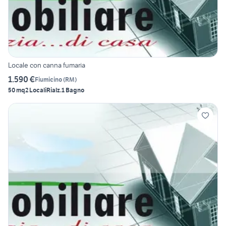
Locale con canna fumaria
1.590 €
Fiumicino
(
RM
)
50 mq
2 Locali
Rialz.
1 Bagno