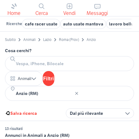
Home
Cerca
Vendi
Messaggi
cafe racer usate
auto usate mantova
lavoro belluno
Ricerche
Subito
Animali
Lazio
Roma (Prov)
Anzio
Cosa cerchi?
Filtri
Animali
Salva ricerca
Dal più rilevante
13 risultati
Annunci in Animali a Anzio (RM)