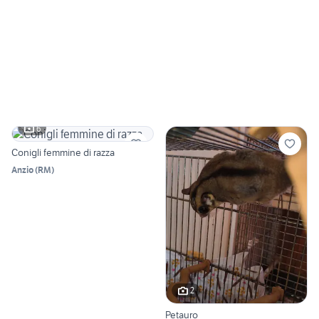
6
Conigli femmine di razza
Anzio
(
RM
)
2
Petauro