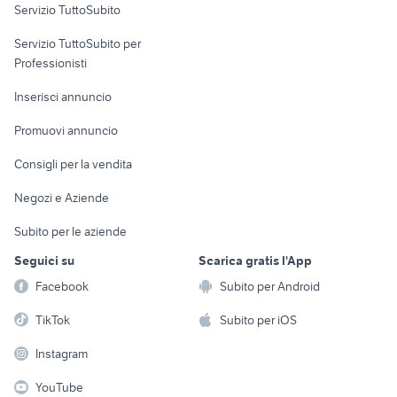
Servizio TuttoSubito
elettronica
per la casa e la
sports e hobby
Servizio TuttoSubito per
persona
Informatica
Animali
Professionisti
Arredamento e
Console e
Accessori per
Casalinghi
Inserisci annuncio
Videogiochi
animali
Elettrodomestici
Promuovi annuncio
Audio/Video
Musica e Film
Giardino e Fai da te
Consigli per la vendita
Fotografia
Libri e Riviste
Abbigliamento e
Negozi e Aziende
Telefonia
Strumenti Musicali
Accessori
Subito per le aziende
Sports
Tutto per i bambini
Seguici su
Scarica gratis l'App
Biciclette
Facebook
Subito per Android
Collezionismo
TikTok
Subito per iOS
Instagram
YouTube