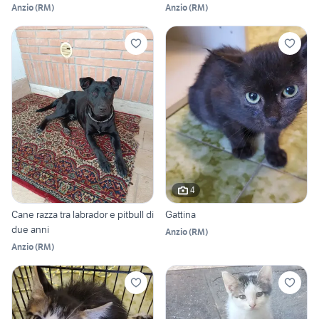
Anzio
(
RM
)
Anzio
(
RM
)
4
Cane razza tra labrador e pitbull di
Gattina
due anni
Anzio
(
RM
)
Anzio
(
RM
)