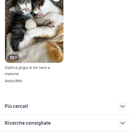
6
Gattina grigia di tre mesi e
mamme
Anzio
(
RM
)
Più cercati
Correlati
Richerche simili
Suggerimenti
Ricerche consigliate
appartamenti
panda 2017
auto usate