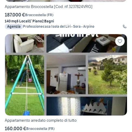
Appartamento Broccostella [Cod. rif 3237824VRG]
187.000 €
Broccostella
(
FR
)
140 mq
6 Locali
1° Piano
2 Bagni
Agenzia
Professionecasa Isola del Liri - Sora - Arpino
Appartamento arredato completo di tutto
160.000 €
Broccostella
(
FR
)