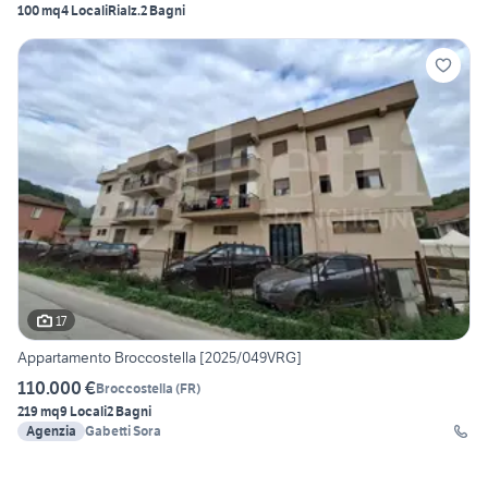
100 mq
4 Locali
Rialz.
2 Bagni
17
Appartamento Broccostella [2025/049VRG]
110.000 €
Broccostella
(
FR
)
219 mq
9 Locali
2 Bagni
Agenzia
Gabetti Sora