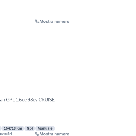
Mostra numero
an GPL 1.6cc 98cv CRUISE
164718 Km
Gpl
Manuale
Mostra numero
uto Srl