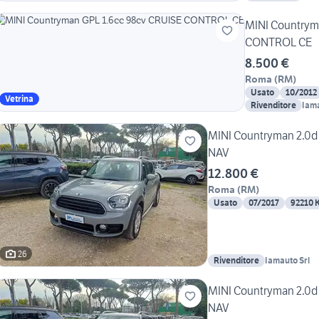
MINI Countrym
CONTROL CE
8.500 €
Roma
(
RM
)
Usato
10/2012
Vetrina
Rivenditore
Iama
MINI Countryman 2.0
NAV
12.800 €
Roma
(
RM
)
Usato
07/2017
92210 
26
Rivenditore
Iamauto Srl
MINI Countryman 2.0
NAV