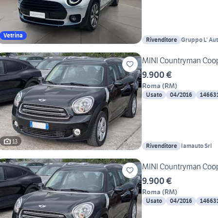
Vetrina
Rivenditore
Gruppo L' Au
Frosinone
MINI Countryman Coop
9.900 €
Roma
(
RM
)
Usato
04/2016
14663
13
Rivenditore
Iamauto Srl
MINI Countryman Coop
9.900 €
Roma
(
RM
)
Usato
04/2016
14663