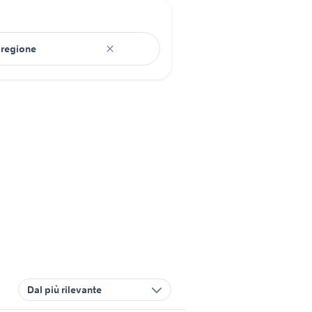
Dal più rilevante