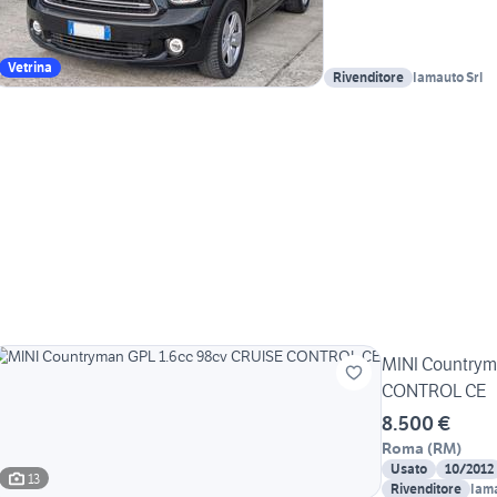
Vetrina
Rivenditore
Iamauto Srl
MINI Countrym
CONTROL CE
8.500 €
Roma
(
RM
)
Usato
10/2012
13
Rivenditore
Iama