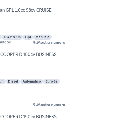
an GPL 1.6cc 98cv CRUISE
164718 Km
Gpl
Manuale
Mostra numero
uto Srl
d COOPER D 150cv BUSINESS
Km
Diesel
Automatico
Euro 6e
Mostra numero
d COOPER D 150cv BUSINESS