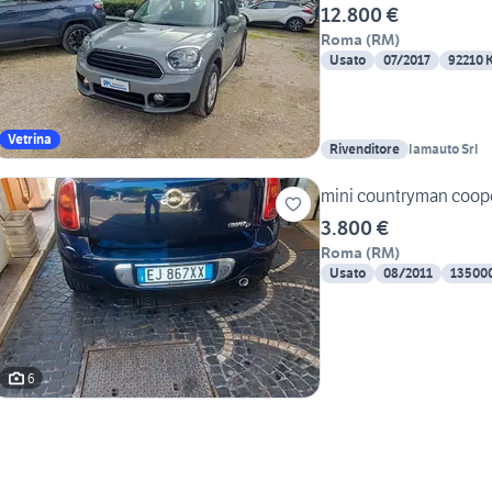
12.800 €
Roma
(
RM
)
Usato
07/2017
92210 
Vetrina
Rivenditore
Iamauto Srl
mini countryman coop
3.800 €
Roma
(
RM
)
Usato
08/2011
13500
6