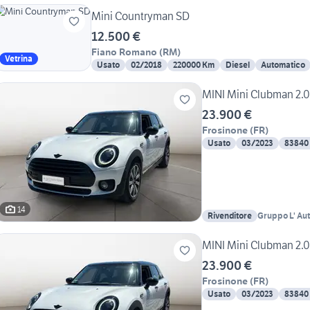
Mini Countryman SD
12.500 €
Fiano Romano
(
RM
)
Vetrina
Usato
02/2018
220000 Km
Diesel
Automatico
MINI Mini Clubman 2.0
23.900 €
Frosinone
(
FR
)
Usato
03/2023
83840
14
Rivenditore
Gruppo L' Au
Frosinone
MINI Mini Clubman 2.0
23.900 €
Frosinone
(
FR
)
Usato
03/2023
83840