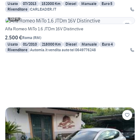
Usato
07/2013
152000 Km
Diesel
Manuale
Euro 5
Rivenditore
CARLEADER.IT
4
Alfa Romeo MiTo 1.6 JTDm 16V Distinctive
2.500 €
Roma
(
RM
)
Usato
01/2010
218000 Km
Diesel
Manuale
Euro 4
Rivenditore
Automia.it vendita auto tel 0649776248