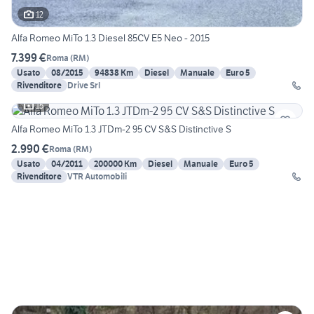
12
Alfa Romeo MiTo 1.3 Diesel 85CV E5 Neo - 2015
7.399 €
Roma
(
RM
)
Usato
08/2015
94838 Km
Diesel
Manuale
Euro 5
Rivenditore
Drive Srl
15
Alfa Romeo MiTo 1.3 JTDm-2 95 CV S&S Distinctive S
2.990 €
Roma
(
RM
)
Usato
04/2011
200000 Km
Diesel
Manuale
Euro 5
Rivenditore
VTR Automobili