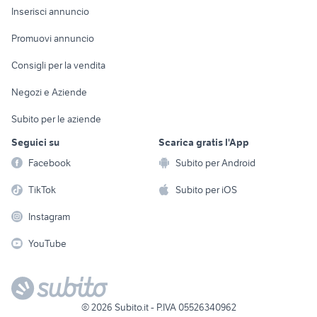
Console e
Accessori per
Casalinghi
Inserisci annuncio
Videogiochi
animali
Elettrodomestici
Promuovi annuncio
Audio/Video
Musica e Film
Giardino e Fai da te
Consigli per la vendita
Fotografia
Libri e Riviste
Abbigliamento e
Negozi e Aziende
Telefonia
Strumenti Musicali
Accessori
Subito per le aziende
Sports
Tutto per i bambini
Seguici su
Scarica gratis l'App
Biciclette
Facebook
Subito per Android
Collezionismo
TikTok
Subito per iOS
Instagram
YouTube
©
2026
Subito.it - P.IVA 05526340962