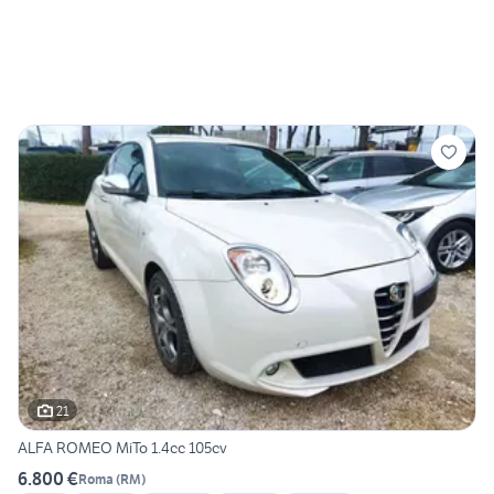
21
ALFA ROMEO MiTo 1.4cc 105cv
6.800 €
Roma
(
RM
)