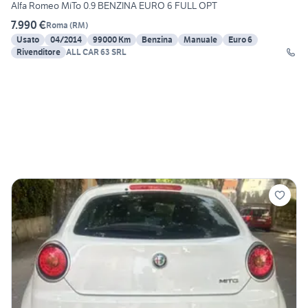
Alfa Romeo MiTo 0.9 BENZINA EURO 6 FULL OPT
7.990 €
Roma
(
RM
)
Usato
04/2014
99000 Km
Benzina
Manuale
Euro 6
Rivenditore
ALL CAR 63 SRL