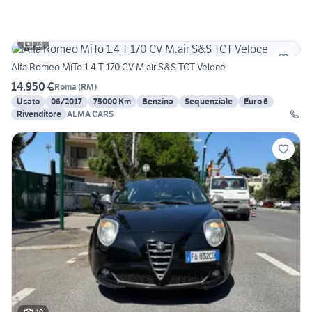
13
Alfa Romeo MiTo 1.4 T 170 CV M.air S&S TCT Veloce
14.950 €
Roma
(
RM
)
Usato
06/2017
75000 Km
Benzina
Sequenziale
Euro 6
Rivenditore
ALMA CARS