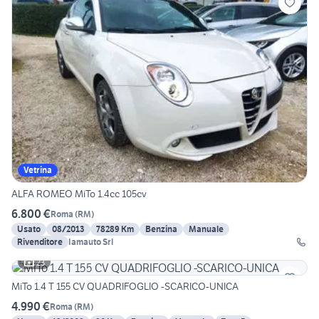
Vetrina
ALFA ROMEO MiTo 1.4cc 105cv
6.800 €
Roma
(
RM
)
Usato
08/2013
78289 Km
Benzina
Manuale
Rivenditore
Iamauto Srl
23
MiTo 1.4 T 155 CV QUADRIFOGLIO -SCARICO-UNICA
4.990 €
Roma
(
RM
)