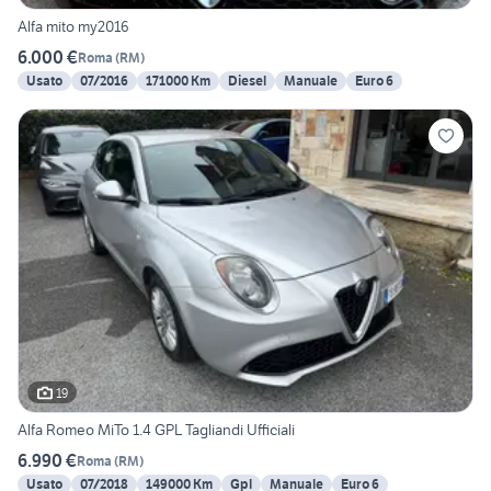
Alfa mito my2016
6.000 €
Roma
(
RM
)
Usato
07/2016
171000 Km
Diesel
Manuale
Euro 6
19
Alfa Romeo MiTo 1.4 GPL Tagliandi Ufficiali
6.990 €
Roma
(
RM
)
Usato
07/2018
149000 Km
Gpl
Manuale
Euro 6