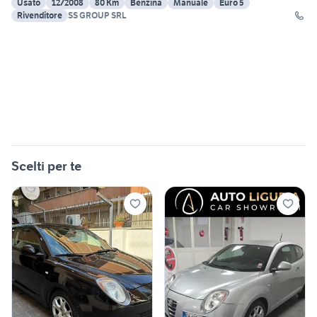
Usato
12/2008
80 Km
Benzina
Manuale
Euro 5
Rivenditore
SS GROUP SRL
Scelti per te