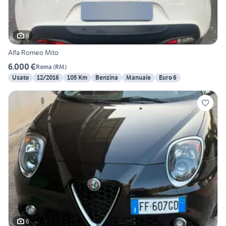
6
Alfa Romeo Mito
6.000 €
Roma
(
RM
)
Usato
12/2016
105 Km
Benzina
Manuale
Euro 6
6