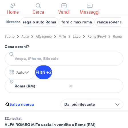
Home
Cerca
Vendi
Messaggi
regalo auto Roma
ford c max roma
range rover spo
Ricerche
Subito
Auto
Alfa romeo
MiTo
Lazio
Roma (Prov)
Roma
Cosa cerchi?
Filtri +2
Auto
Salva ricerca
Dal più rilevante
121 risultati
ALFA ROMEO MiTo usata in vendita a Roma (RM)