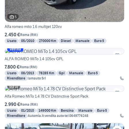
5
Alfa romeo mito 1.6 multijet 120cv
2.450 €
Roma
(
RM
)
Usato
05/2010
270000 Km
Diesel
Manuale
Euro 5
Vetrina
ALFA ROMEO MiTo 1.4 105cv GPL
7.800 €
Roma
(
RM
)
Usato
08/2013
78285 Km
Gpl
Manuale
Euro 5
Rivenditore
Iamauto Srl
14
Alfa Romeo MiTo 1.4 78 CV Distinctive Sport Pack
2.990 €
Roma
(
RM
)
Usato
01/2010
149000 Km
Benzina
Manuale
Euro 5
Rivenditore
Automia.it vendita auto tel 0649776248