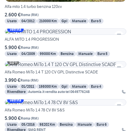
Alfa mito 1.4 turbo benzina 120cv
2.600 €
Roma
(
RM
)
Usato
04/2012
210000 Km
Gpl
Manuale
Euro 5
Vetrina
ALFA MITO 1.4 PROGRESSION
5.900 €
Roma
(
RM
)
Usato
04/2009
99000 Km
Benzina
Manuale
Euro 5
8
Alfa Romeo MiTo 1.4 T 120 CV GPL Distinctive SCADE
3.990 €
Roma
(
RM
)
Usato
01/2011
198000 Km
Gpl
Manuale
Euro 4
Rivenditore
Automia.it vendita auto tel 0649776248
Vetrina
Alfa Romeo MiTo 1.4 78 CV 8V S&S
5.900 €
Roma
(
RM
)
Usato
05/2016
98202 Km
Benzina
Manuale
Euro 6
Rivenditore
SMG RENT