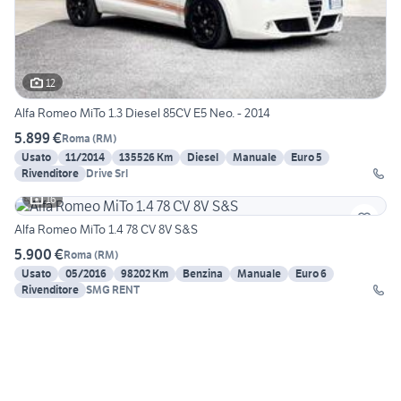
12
Alfa Romeo MiTo 1.3 Diesel 85CV E5 Neo. - 2014
5.899 €
Roma
(
RM
)
Usato
11/2014
135526 Km
Diesel
Manuale
Euro 5
Rivenditore
Drive Srl
16
Alfa Romeo MiTo 1.4 78 CV 8V S&S
5.900 €
Roma
(
RM
)
Usato
05/2016
98202 Km
Benzina
Manuale
Euro 6
Rivenditore
SMG RENT