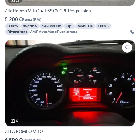
19
Alfa Romeo MiTo 1.4 T 69 CV GPL Progression
5.200 €
Roma
(
RM
)
Usato
05/2015
145000 Km
Gpl
Manuale
Euro 6
Rivenditore
AMF Auto Moto Fuoristrada
6
ALFA ROMEO MITO