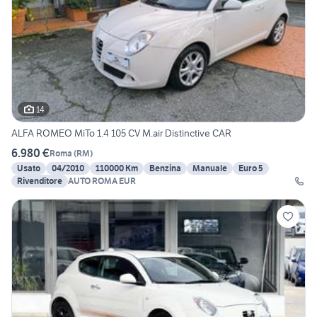
14
ALFA ROMEO MiTo 1.4 105 CV M.air Distinctive CAR
6.980 €
Roma
(
RM
)
Usato
04/2010
110000 Km
Benzina
Manuale
Euro 5
Rivenditore
AUTO ROMA EUR