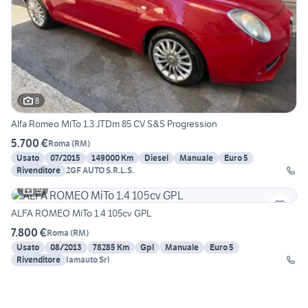
8
Alfa Romeo MiTo 1.3 JTDm 85 CV S&S Progression
5.700 €
Roma
(
RM
)
Usato
07/2015
149000 Km
Diesel
Manuale
Euro 5
Rivenditore
2GF AUTO S.R.L.S.
19
ALFA ROMEO MiTo 1.4 105cv GPL
7.800 €
Roma
(
RM
)
Usato
08/2013
78285 Km
Gpl
Manuale
Euro 5
Rivenditore
Iamauto Srl