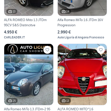
13
24
ALFA ROMEO Mito 1.3 JTDm
Alfa Romeo MiTo 1.6 JTDm 16V
95CV S&S Distincitve
Progression
4.950 €
2.990 €
CARLEADER.IT
Auto Liguria di Angona Francesco
25
13
Alfa Romeo MiTo 1.3 JTDm-2 95
ALFA ROMEO MITO*1.6