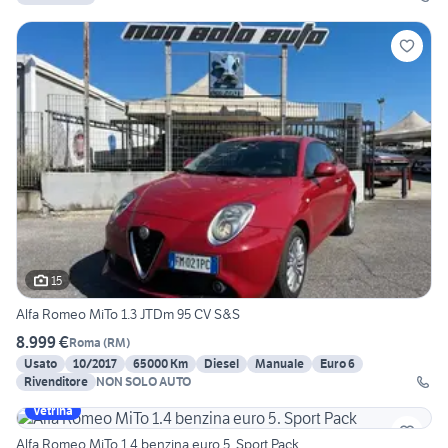
15
Alfa Romeo MiTo 1.3 JTDm 95 CV S&S
8.999 €
Roma
(
RM
)
Usato
10/2017
65000 Km
Diesel
Manuale
Euro 6
Rivenditore
NON SOLO AUTO
Vetrina
Alfa Romeo MiTo 1.4 benzina euro 5. Sport Pack