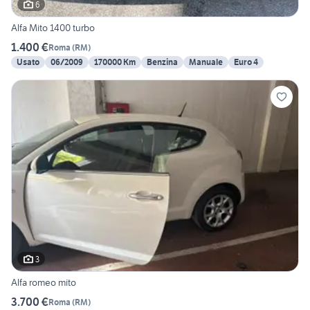
6
Alfa Mito 1400 turbo
1.400 €
Roma
(
RM
)
Usato
06/2009
170000 Km
Benzina
Manuale
Euro 4
3
Alfa romeo mito
3.700 €
Roma
(
RM
)