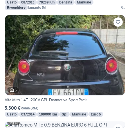
Usato
08/2013
78289 Km
Benzina
Manuale
Rivenditore
Iamauto Srl
5
Alfa Mito 1.4T 120CV GPL Distinctive Sport Pack
5.500 €
Roma
(
RM
)
Usato
03/2014
188000 Km
Gpl
Manuale
Euro 5
17