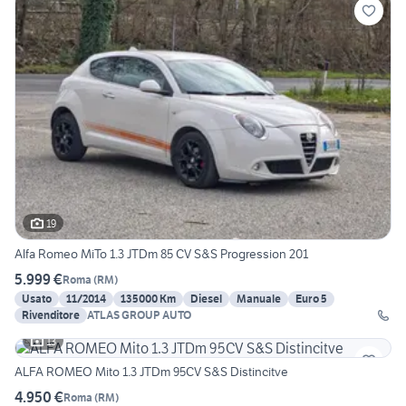
19
Alfa Romeo MiTo 1.3 JTDm 85 CV S&S Progression 201
5.999 €
Roma
(
RM
)
Usato
11/2014
135000 Km
Diesel
Manuale
Euro 5
Rivenditore
ATLAS GROUP AUTO
13
ALFA ROMEO Mito 1.3 JTDm 95CV S&S Distincitve
4.950 €
Roma
(
RM
)