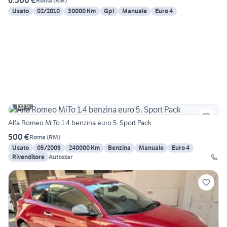
6.500 €
Roma
(
RM
)
Usato
02/2010
30000 Km
Gpl
Manuale
Euro 4
5
Alfa Romeo MiTo 1.4 benzina euro 5. Sport Pack
500 €
Roma
(
RM
)
Usato
05/2009
240000 Km
Benzina
Manuale
Euro 4
Rivenditore
Autostar