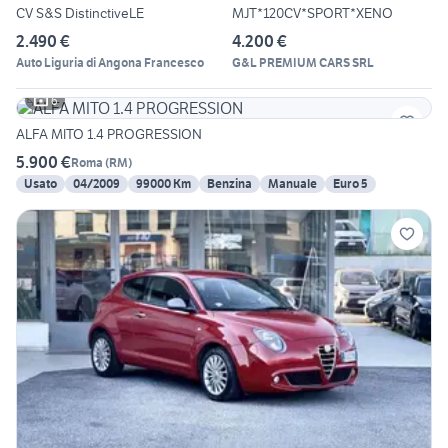
CV S&S DistinctiveLE
MJT*120CV*SPORT*XENO
2.490 €
4.200 €
Auto Liguria di Angona Francesco
G&L PREMIUM CARS SRL
6
ALFA MITO 1.4 PROGRESSION
5.900 €
Roma
(
RM
)
Usato
04/2009
99000 Km
Benzina
Manuale
Euro 5