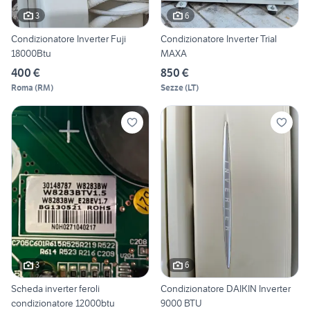
3
6
Condizionatore Inverter Fuji
Condizionatore Inverter Trial
18000Btu
MAXA
400 €
850 €
Roma
(
RM
)
Sezze
(
LT
)
3
6
Scheda inverter feroli
Condizionatore DAIKIN Inverter
condizionatore 12000btu
9000 BTU