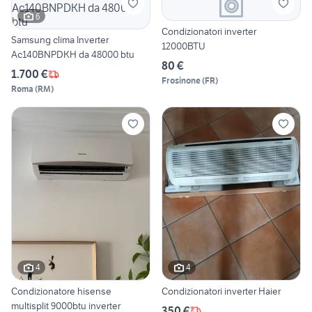
6
Condizionatori inverter
Samsung clima Inverter
12000BTU
Ac140BNPDKH da 48000 btu
80 €
1.700 €
Frosinone
(
FR
)
Roma
(
RM
)
4
4
Condizionatore hisense
Condizionatori inverter Haier
multisplit 9000btu inverter
350 €