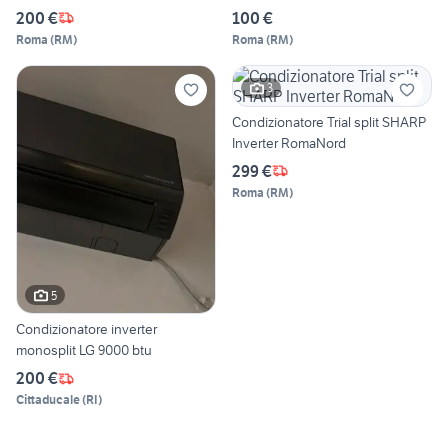
200 €
100 €
Roma
(
RM
)
Roma
(
RM
)
3
Condizionatore Trial split SHARP
Inverter RomaNord
299 €
Roma
(
RM
)
5
Condizionatore inverter
monosplit LG 9000 btu
200 €
Cittaducale
(
RI
)