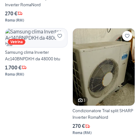
Inverter RomaNord
270 €
Roma
(
RM
)
Vetrina
Samsung clima Inverter
Ac140BNPDKH da 48000 btu
1.700 €
Roma
(
RM
)
3
Condizionatore Trial split SHARP
Inverter RomaNord
270 €
Roma
(
RM
)