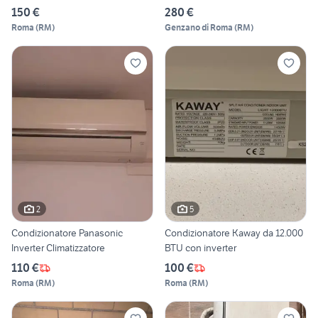
150 €
280 €
Roma
(
RM
)
Genzano di Roma
(
RM
)
2
5
Condizionatore Panasonic
Condizionatore Kaway da 12.000
Inverter Climatizzatore
BTU con inverter
110 €
100 €
Roma
(
RM
)
Roma
(
RM
)