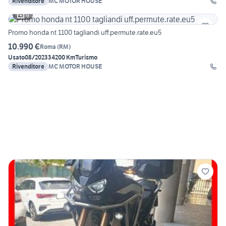
Rivenditore
MC MOTOR HOUSE
9
Promo honda nt 1100 tagliandi uff.permute.rate.eu5
10.990 €
Roma
(
RM
)
Usato
08/2023
34200 Km
Turismo
Rivenditore
MC MOTOR HOUSE