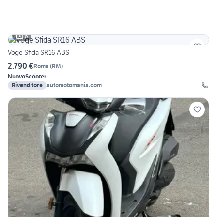
6
Voge Sfida SR16 ABS
2.790 €
Roma
(
RM
)
Nuovo
Scooter
Rivenditore
automotomania.com