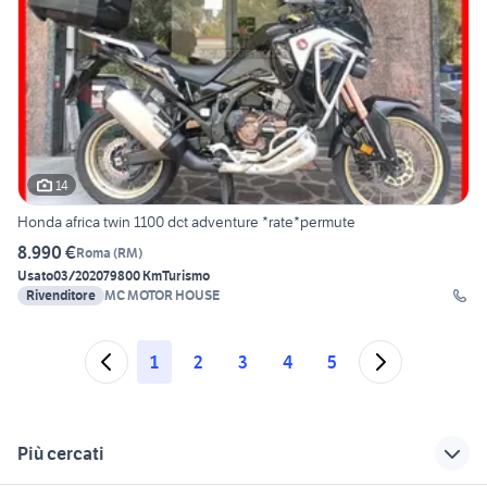
14
Honda africa twin 1100 dct adventure *rate*permute
8.990 €
Roma
(
RM
)
Usato
03/2020
79800 Km
Turismo
Rivenditore
MC MOTOR HOUSE
1
2
3
4
5
Più cercati