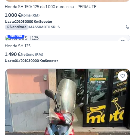
Honda SH 150/ 125 da 1.000 euro in su - PERMUTE
1.000 €
Roma
(
RM
)
Usato
2010
50000 Km
Scooter
Rivenditore
MASSIMOTO SRLS
Vetrina
Honda SH 125
1.490 €
Nettuno
(
RM
)
Usato
01/2010
30000 Km
Scooter