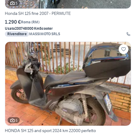
5
Honda SH 125 fine 2007 - PERMUTE
1.290 €
Roma
(
RM
)
Usato
2007
48000 Km
Scooter
Rivenditore
MASSIMOTO SRLS
6
HONDA SH 125 and sport 2024 km 22000 perfetto