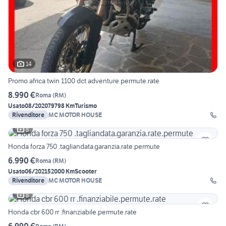
14
Promo africa twin 1100 dct adventure permute.rate
8.990 €
Roma
(
RM
)
Usato
08/2020
79798 Km
Turismo
Rivenditore
MC MOTOR HOUSE
8
Honda forza 750 .tagliandata.garanzia.rate.permute
6.990 €
Roma
(
RM
)
Usato
06/2021
52000 Km
Scooter
Rivenditore
MC MOTOR HOUSE
8
Honda cbr 600 rr .finanziabile.permute.rate