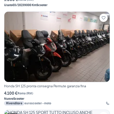
Usato
03/2023
9000 Km
Scooter
Honda SH 125 pronta consegna Permute garanzia fina
4.100 €
Roma
(
RM
)
Nuovo
Scooter
Rivenditore
euroscooter - moto