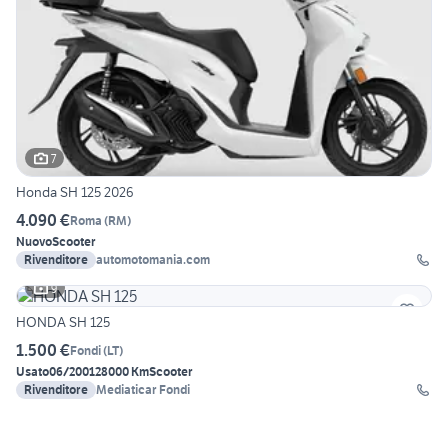
7
Honda SH 125 2026
4.090 €
Roma
(
RM
)
Nuovo
Scooter
Rivenditore
automotomania.com
9
HONDA SH 125
1.500 €
Fondi
(
LT
)
Usato
06/2001
28000 Km
Scooter
Rivenditore
Mediaticar Fondi