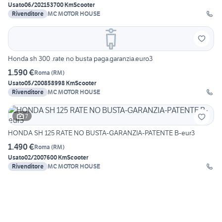
Usato
06/2021
53700 Km
Scooter
Rivenditore
MC MOTOR HOUSE
Honda sh 300 .rate no busta paga.garanzia.euro3
1.590 €
Roma
(
RM
)
Usato
05/2008
58998 Km
Scooter
Rivenditore
MC MOTOR HOUSE
7
HONDA SH 125 RATE NO BUSTA-GARANZIA-PATENTE B-eur3
1.490 €
Roma
(
RM
)
Usato
02/2007
600 Km
Scooter
Rivenditore
MC MOTOR HOUSE