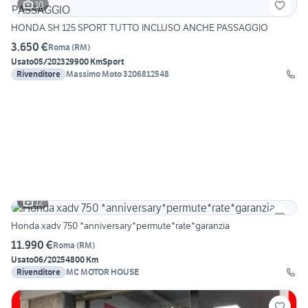
10
HONDA SH 125 SPORT TUTTO INCLUSO ANCHE PASSAGGIO
3.650 €
Roma
(
RM
)
Usato
05/2023
29900 Km
Sport
Rivenditore
Massimo Moto 3206812548
12
Honda xadv 750 *anniversary*permute*rate*garanzia
11.990 €
Roma
(
RM
)
Usato
06/2025
4800 Km
Rivenditore
MC MOTOR HOUSE