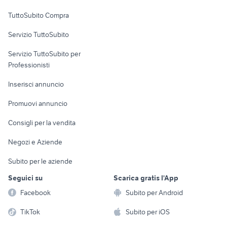
Uffici e Locali
TuttoSubito Compra
commerciali
Servizio TuttoSubito
elettronica
per la casa e la
sports e hobby
Servizio TuttoSubito per
persona
Informatica
Animali
Professionisti
Arredamento e
Console e
Accessori per
Casalinghi
Inserisci annuncio
Videogiochi
animali
Elettrodomestici
Promuovi annuncio
Audio/Video
Musica e Film
Giardino e Fai da te
Consigli per la vendita
Fotografia
Libri e Riviste
Abbigliamento e
Negozi e Aziende
Telefonia
Strumenti Musicali
Accessori
Subito per le aziende
Sports
Tutto per i bambini
Seguici su
Scarica gratis l'App
Biciclette
Facebook
Subito per Android
Collezionismo
TikTok
Subito per iOS