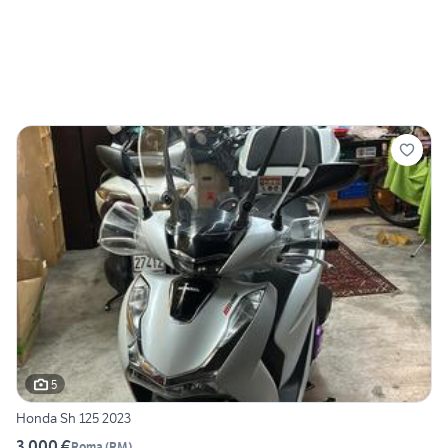
5
Honda Sh 125 2023
3.000 €
Roma
(
RM
)