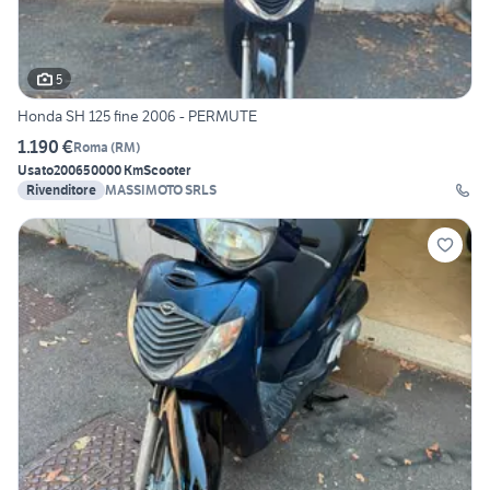
5
Honda SH 125 fine 2006 - PERMUTE
1.190 €
Roma
(
RM
)
Usato
2006
50000 Km
Scooter
Rivenditore
MASSIMOTO SRLS