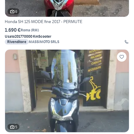
6
Honda SH 125 MODE fine 2017 - PERMUTE
1.690 €
Roma
(
RM
)
Usato
2017
70000 Km
Scooter
Rivenditore
MASSIMOTO SRLS
5