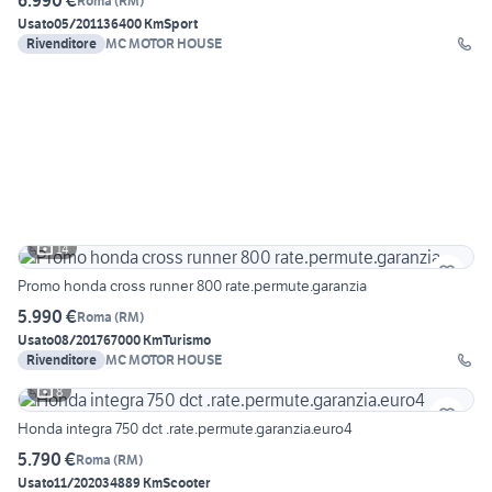
6.990 €
Roma
(
RM
)
Usato
05/2011
36400 Km
Sport
Rivenditore
MC MOTOR HOUSE
14
Promo honda cross runner 800 rate.permute.garanzia
5.990 €
Roma
(
RM
)
Usato
08/2017
67000 Km
Turismo
Rivenditore
MC MOTOR HOUSE
8
Honda integra 750 dct .rate.permute.garanzia.euro4
5.790 €
Roma
(
RM
)
Usato
11/2020
34889 Km
Scooter