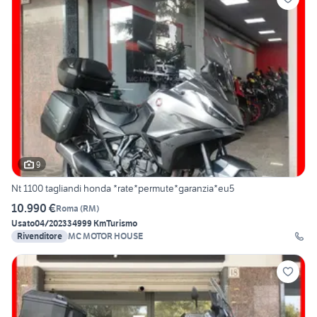
9
Nt 1100 tagliandi honda *rate*permute*garanzia*eu5
10.990 €
Roma
(
RM
)
Usato
04/2023
34999 Km
Turismo
Rivenditore
MC MOTOR HOUSE