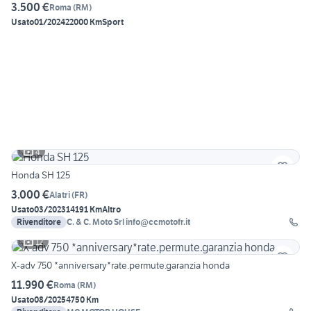
3.500 €
Roma
(
RM
)
Usato
01/2024
22000 Km
Sport
4
Honda SH 125
3.000 €
Alatri
(
FR
)
Usato
03/2023
14191 Km
Altro
Rivenditore
C. & C. Moto Srl info@ccmotofr.it
12
X-adv 750 *anniversary*rate.permute.garanzia honda
11.990 €
Roma
(
RM
)
Usato
08/2025
4750 Km