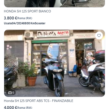
HONDA SH 125 SPORT BIANCO
3.800 €
Roma
(
RM
)
Usato
04/2024
8800 Km
Scooter
6
Honda SH 125 SPORT ABS TCS - FINANZIABILE
4.000 €
Roma
(
RM
)